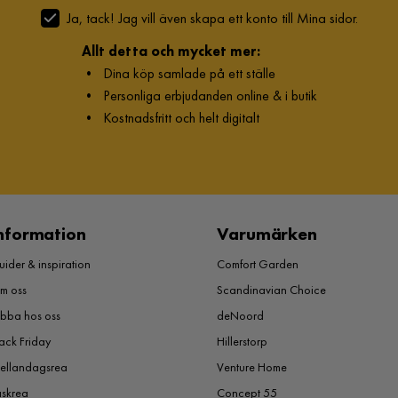
Ja, tack! Jag vill även skapa ett konto till Mina sidor.
Allt detta och mycket mer:
•
Dina köp samlade på ett ställe
•
Personliga erbjudanden online & i butik
•
Kostnadsfritt och helt digitalt
nformation
Varumärken
ider & inspiration
Comfort Garden
m oss
Scandinavian Choice
obba hos oss
deNoord
ack Friday
Hillerstorp
ellandagsrea
Venture Home
åskrea
Concept 55