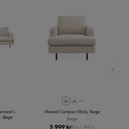
+8
ervänd L-
Menard Compact Fåtölj, Beige
, Beige
Beige
Pris
Original
3 999 kr
Förr 7 499 kr