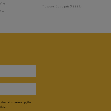
9 kr
Pris
Tidigare lägsta pris 3 999 kr
 kr
andlar mina personuppgifter
olicy
.