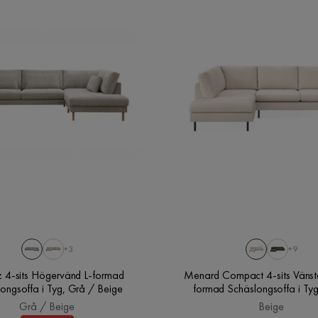
Material stomme
Trä
Material ben
Trä
Stoppning sittdyna
Skum
Material klädsel
Polyester
Färgnamn
Grey,Beige
+3
+9
Klädsel
Cremona 04, Grå/Beige Chenille
z 4-sits Högervänd L-formad
Menard Compact 4-sits Vänst
ongsoffa i Tyg, Grå / Beige
formad Schäslongsoffa i Tyg
Färg
Grå,Beige
Grå / Beige
Beige