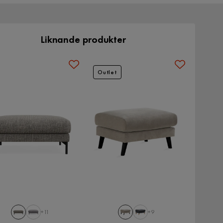
Liknande produkter
Outlet
+11
+9