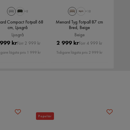
+8
+18
rd Compact Fotpall 68
Menard Tyg Fotpall 87 cm
cm, Ljusgrå
Bred, Beige
Ljusgrå
Beige
Pris
Original
Pris
Original
 999 kr
2 999 kr
Förr 2 999 kr
Förr 4 999 kr
Pris
Pris
igare lägsta pris 1 999 kr
Tidigare lägsta pris 2 999 kr
Populär