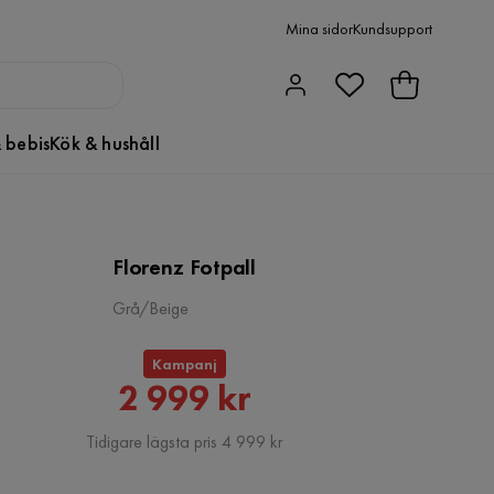
Mina sidor
Kundsupport
 bebis
Kök & hushåll
Florenz Fotpall
Grå/Beige
Kampanj
Rabatterat
2 999 kr
Pris
Tidigare lägsta pris 4 999 kr