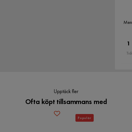
Serie
Florenz
Brand
Scandi Days
Mena
Färg
Grå,Beige
1
Tid
Upptäck fler
Bredd
80 cm
Ofta köpt tillsammans med
Populär