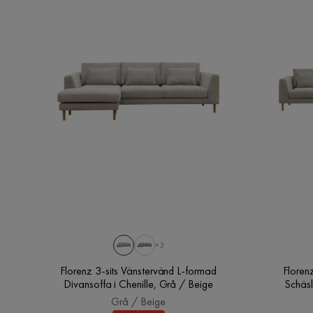
Tillverkarens namn klädsel
Cremona 04
Martindale
60000
Material
Chenille
Sammansättning
100% polyester
Funktion
Avtagbar klädsel
Nej
Övrigt
Form
Kvadratisk
+3
Montering krävs
Ja
Florenz 3-sits Vänstervänd L-formad
Floren
Divansoffa i Chenille, Grå / Beige
Schäsl
Vikt
11 kg
Grå / Beige