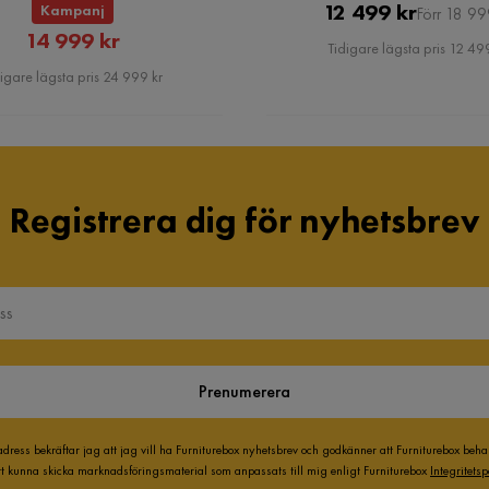
Pris
Original
12 499 kr
Kampanj
Förr 18 99
Rabatterat
14 999 kr
Pris
Tidigare lägsta pris 12 499
Pris
igare lägsta pris 24 999 kr
Registrera dig för nyhetsbrev
Ben
Trä
Prenumerera
Vikt
1 kg
adress bekräftar jag att jag vill ha Furniturebox nyhetsbrev och godkänner att Furniturebox beh
Serie
Florenz
att kunna skicka marknadsföringsmaterial som anpassats till mig enligt Furniturebox
Integritetsp