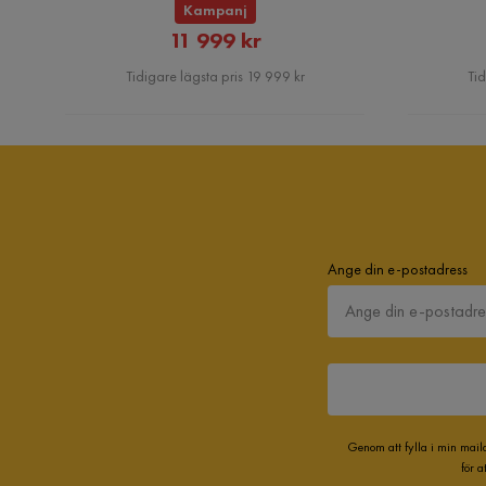
Kampanj
Serie
Florenz
Rabatterat
11 999 kr
Pris
Tidigare lägsta pris 19 999 kr
Tid
Florenz Soffben
Storlek
Höjd
16 cm
Material
Ange din e-postadress
Material
Trä
Övrigt
Färgnamn
Brun
Genom att fylla i min mail
Färg
Brun
för 