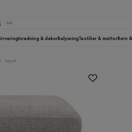
örvaring
Inredning & dekor
Belysning
Textilier & mattor
Barn &
Fotpall