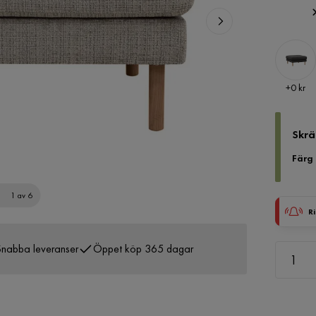
Pris
+
0 kr
Skrä
Färg
1 av 6
Ri
nabba leveranser
Öppet köp 365 dagar