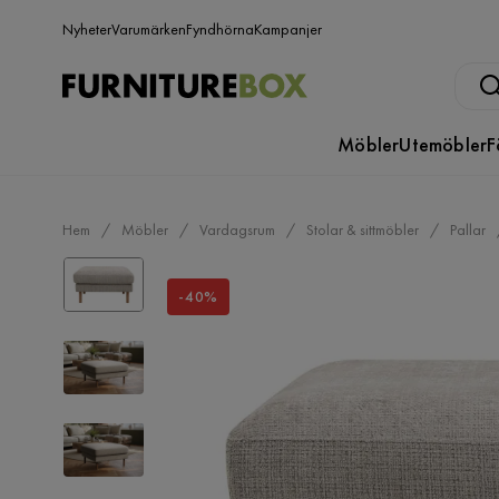
Nyheter
Varumärken
Fyndhörna
Kampanjer
Möbler
Utemöbler
F
Hem
Möbler
Vardagsrum
Stolar & sittmöbler
Pallar
-40%