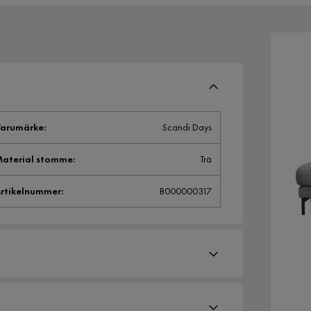
arumärke
:
Scandi Days
aterial stomme
:
Trä
rtikelnummer
:
B000000317