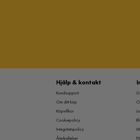
Hjälp & kontakt
I
Kundsupport
Gu
Om ditt köp
O
Köpvillkor
J
Cookiepolicy
Bl
Integritetspolicy
M
Återkallelser
P