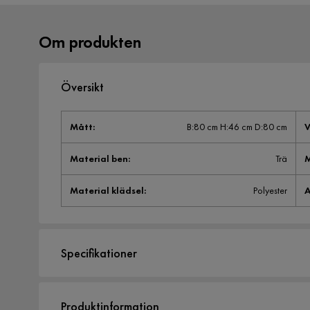
Om produkten
Översikt
Mått
:
B:80 cm H:46 cm D:80 cm
V
Material ben
:
Trä
M
Material klädsel
:
Polyester
A
Specifikationer
Artikelnummer:
B000000317
Produktinformation