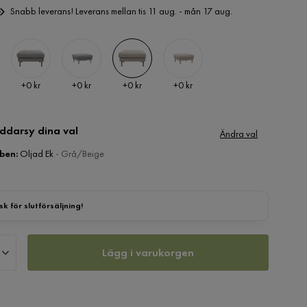
Snabb leverans! Leverans mellan tis 11 aug. - mån 17 aug.
Pris
Pris
Pris
Pris
+
0 kr
+
0 kr
+
0 kr
+
0 kr
ddarsy dina val
Ändra val
 ben
:
Oljad Ek
- Grå/Beige
sk för slutförsäljning!
Lägg i varukorgen