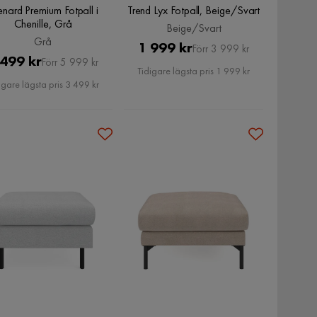
nard Premium Fotpall i
Trend Lyx Fotpall, Beige/Svart
Chenille, Grå
Beige/Svart
Grå
Pris
Original
1 999 kr
Förr 3 999 kr
Pris
Original
 499 kr
Förr 5 999 kr
Pris
Tidigare lägsta pris 1 999 kr
Pris
igare lägsta pris 3 499 kr