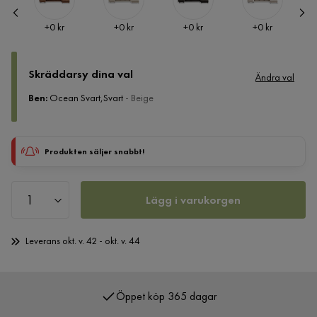
Pris
Pris
Pris
Pris
+
0 kr
+
0 kr
+
0 kr
+
0 kr
Skräddarsy dina val
Ändra val
Ben
:
Ocean Svart,Svart
- Beige
Produkten säljer snabbt!
Lägg i varukorgen
Leverans okt. v. 42 - okt. v. 44
Öppet köp 365 dagar
Över 400 000 nöjda kunder