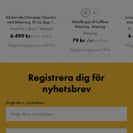
7 år sedan
Klinkerville Vitrinskåp Glasdörr
Juni
Metallkopp till Soffben
med Belysning 39 cm djup 10
med
Dovile D
Mässing, Mässing
cm, Svart Trä / Brun / Ribbad
200 
DD
Svart Trä / Brun / Ribbad
Ek 
Mässing
Pris
Original
6 499 kr
4 
Förr 7 499 kr
Pris
Original
79 kr
/st
Förr 99 kr
Pris
Superfin o härlig soffa med lång lev och dessutom fick
Tidigare lägsta pris 6 499 kr
Tidi
Pris
Tidigare lägsta pris 79 kr
måndagsexemplar på klädsel som började noppra sig efter
bara 2 mån (inte mkt anv) Efter många tjat fick en ny klädsel
och nu verkar allt vara i sin ordning. Nöjd till slut
7 år sedan
1
Registrera dig för
nyhetsbrev
Visa fler recensioner
Verified by Trustvoice
Ange din e-postadress