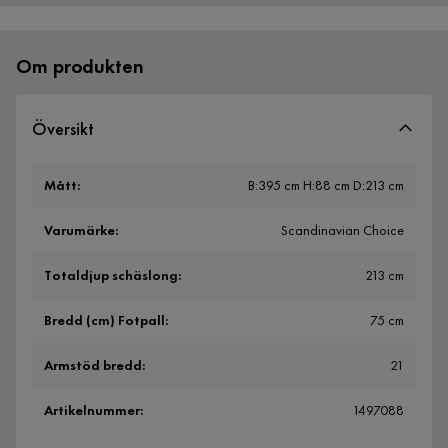
Om produkten
Översikt
Mått
:
B:395 cm H:88 cm D:213 cm
Varumärke
:
Scandinavian Choice
Totaldjup schäslong
:
213 cm
Bredd (cm) Fotpall
:
75 cm
Armstöd bredd
:
21
Artikelnummer
:
1497088