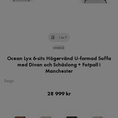
1 av 7
Ocean Lyx 6-sits Högervänd U-formad Soffa
med Divan och Schäslong + Fotpall i
Manchester
Beige
Pris
28 999 kr