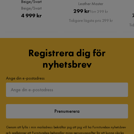
FS
Beige/Svart
Leather Master
Beige/Svart
Pris
Original
299 kr
Förr 399 kr
Pris
4 999 kr
Det är en mycket bra produkt. Fin färg. Bra leverans.
Pris
Tidigare lägsta pris 299 kr
Tid
Översatt från norska
•
Visa original
5 år sedan
Registrera dig för
Anna
A
nyhetsbrev
4 år sedan
Ange din e-postadress
Visa fler recensioner
Verified by Trustvoice
Prenumerera
Genom att fylla i min mailadress bekräftar jag att jag vill ha Furniturebox nyhetsbrev
och godkänner att Furniturebox behandlar mina personuppgifter för att kunna skicka