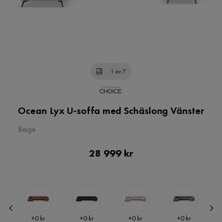
1 av 7
Ocean Lyx U-soffa med Schäslong Vänster
Beige
Pris
28 999 kr
Pris
Pris
Pris
Pris
+
0 kr
+
0 kr
+
0 kr
+
0 kr