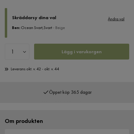
Skräddarsy dina val
Ändra val
Ben
:
Ocean Svart,Svart
- Beige
Lägg i varukorgen
Leverans okt. v. 42 - okt. v. 44
Öppet köp 365 dagar
Över 400 000 nöjda kunder
Om produkten