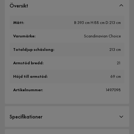
Översikt
Mått
:
B:395 cm H:88 cm D:213 cm
Varumärke
:
Scandinavian Choice
Totaldjup schäslong
:
213 cm
Armstöd bredd
:
21
Höjd till armstöd
:
69 cm
Artikelnummer
:
1497098
Specifikationer
Artikelnummer:
1497098