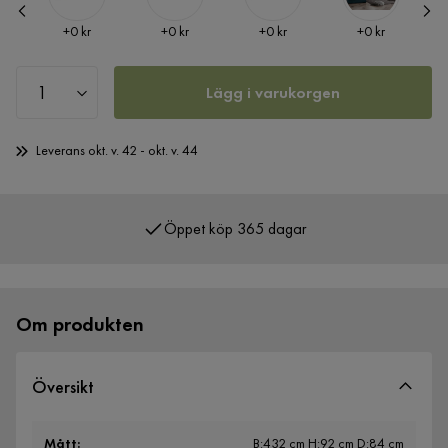
Pris
Pris
Pris
Pris
+
0 kr
+
0 kr
+
0 kr
+
0 kr
Lägg i varukorgen
Leverans okt. v. 42 - okt. v. 44
Öppet köp 365 dagar
Över 400 000 nöjda kunder
Om produkten
Översikt
Mått
:
B:432 cm H:92 cm D:84 cm