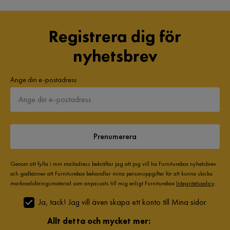
Tillverkarens namn klädsel
Melva 83
Anna S
AS
Registrera dig för
Sammansättning
100% polyester
nyhetsbrev
Soffan var försenad ett antal veckor och när den väl kom så
Ben
Trä
gick en av fotpallarna sönder nästan direkt. Fick en rabatt
kod som kompensation för att kompensera förseningen men
Klädselutseende
Tyg
Ange din e-postadress
koden gick inte att använda. Dessutom var den inte så lätt
att montera.
Dynfyllning
50% rivet skum, 50% 
fiberbollar,Pocketresår,nozagfjädring
5 år sedan
2
Prenumerera
Visa fler recensioner
Övrigt
Färgnamn
Ljusgrå
Verified by Trustvoice
Genom att fylla i min mailadress bekräftar jag att jag vill ha Furniturebox nyhetsbrev
och godkänner att Furniturebox behandlar mina personuppgifter för att kunna skicka
marknadsföringsmaterial som anpassats till mig enligt Furniturebox
Integritetspolicy
.
Garanti
10 år
Ja, tack! Jag vill även skapa ett konto till Mina sidor.
Stil
Skandinavisk
Allt detta och mycket mer: