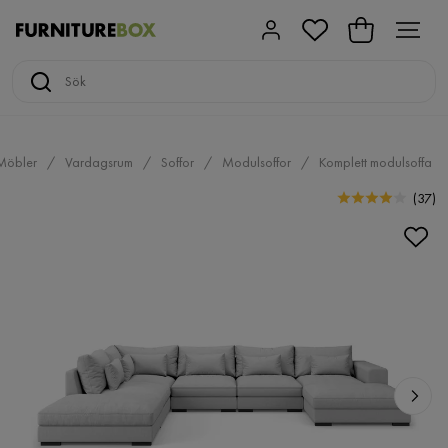
Möbler
Vardagsrum
Soffor
Modulsoffor
Komplett modulsoffa
(
37
)