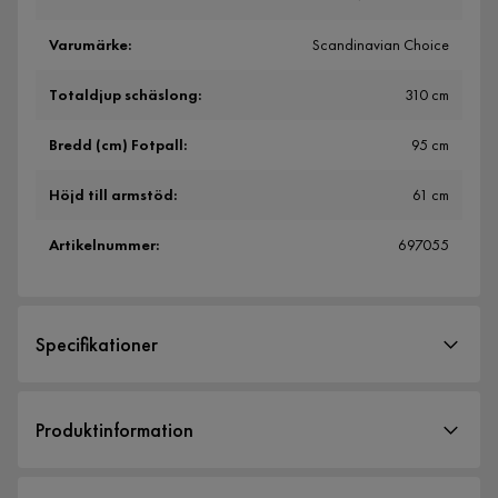
Varumärke
:
Scandinavian Choice
Totaldjup schäslong
:
310 cm
Bredd (cm) Fotpall
:
95 cm
Höjd till armstöd
:
61 cm
Artikelnummer
:
697055
Specifikationer
Artikelnummer:
697055
Produktinformation
Storlek
Dubai är en personlig och trendig modulsoffa. Soffan har ett
Bredd
432 cm