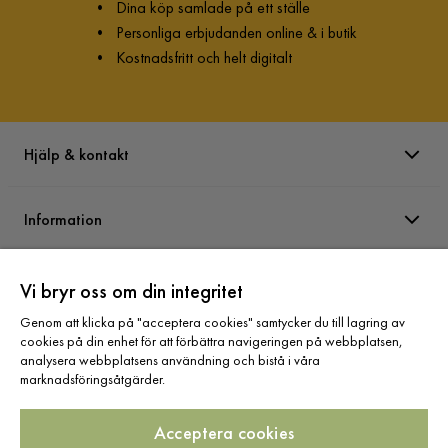
Färg
Grå
•
Dina köp samlade på ett ställe
•
Personliga erbjudanden online & i butik
Form
Rak
•
Kostnadsfritt och helt digitalt
Serie
Dubai
Namn klädsel
Linné 4
Hjälp & kontakt
Dubai Hörnmodul Extra Djup
Information
Storlek
Höjd
83 cm
Varumärken
Vi bryr oss om din integritet
Genom att klicka på "acceptera cookies" samtycker du till lagring av
Sittbredd
110 cm
cookies på din enhet för att förbättra navigeringen på webbplatsen,
Sortiment
analysera webbplatsens användning och bistå i våra
Sockel/Ben Höjd
5 cm
marknadsföringsåtgärder.
Sittdjup
110 cm
Acceptera cookies