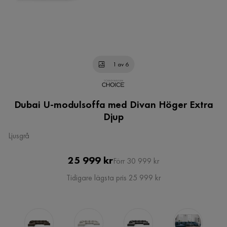
1 av 6
Dubai U-modulsoffa med Divan Höger Extra
Djup
Ljusgrå
Pris
Original
25 999 kr
Förr 30 999 kr
Pris
Tidigare lägsta pris 25 999 kr