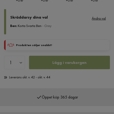
Pris
Pris
Pris
Pris
+
0 kr
+
0 kr
+
0 kr
+
0 kr
Skräddarsy dina val
Ändra val
Ben
:
Korta Svarta Ben
- Grey
Produkten säljer snabbt!
Lägg i varukorgen
Leverans okt. v. 42 - okt. v. 44
Öppet köp 365 dagar
Över 400 000 nöjda kunder