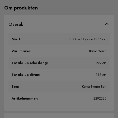
Om produkten
Översikt
Mått
:
B:300 cm H:92 cm D:85 cm
Varumärke
:
Basic Home
Totaldjup schäslong
:
199 cm
Totaldjup divan
:
143 cm
Ben
:
Korta Svarta Ben
Artikelnummer
:
2292225