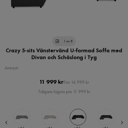
1 av 8
Crazy 5-sits Vänstervänd U-formad Soffa med
Divan och Schäslong i Tyg
Antracit
Pris
Original
11 999 kr
Förr 16 999 kr
Pris
Tidigare lägsta pris 11 999 kr