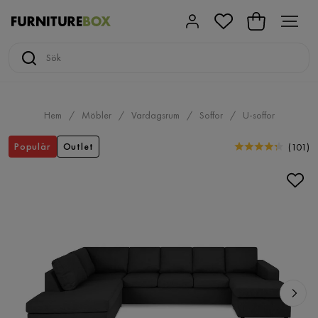
Hem
Möbler
Vardagsrum
Soffor
U-soffor
Populär
Outlet
(
101
)