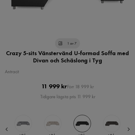
1 av 7
Crazy 5-sits Vänstervänd U-formad Soffa med
Divan och Schäslong i Tyg
Antracit
Pris
Original
11 999 kr
Förr 18 999 kr
Pris
Tidigare lägsta pris 11 999 kr