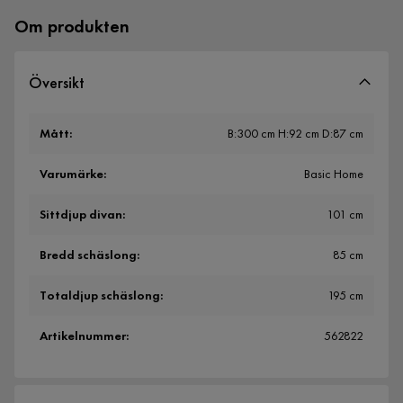
Om produkten
Översikt
Mått
:
B:300 cm H:92 cm D:87 cm
Varumärke
:
Basic Home
Sittdjup divan
:
101 cm
Bredd schäslong
:
85 cm
Totaldjup schäslong
:
195 cm
Artikelnummer
:
562822