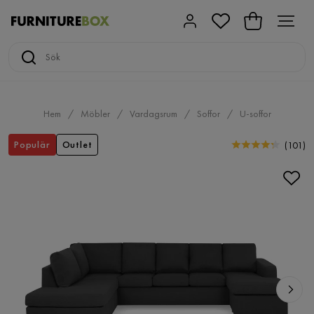
Hem
Möbler
Vardagsrum
Soffor
U-soffor
Populär
Outlet
(
101
)