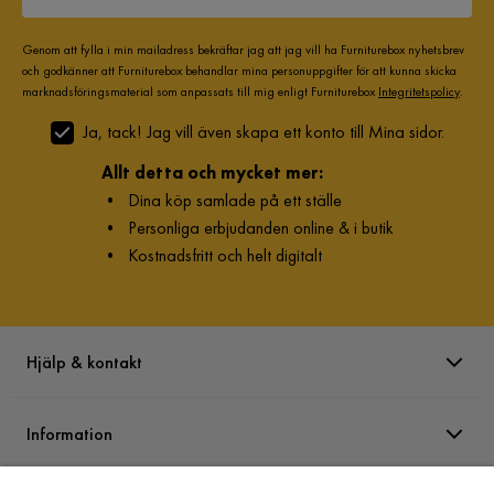
Bredd armstöd
17 cm
Genom att fylla i min mailadress bekräftar jag att jag vill ha Furniturebox nyhetsbrev
Sittdjup divan
101 cm
och godkänner att Furniturebox behandlar mina personuppgifter för att kunna skicka
marknadsföringsmaterial som anpassats till mig enligt Furniturebox
Integritetspolicy
.
Bredd schäslong
85 cm
Ja, tack! Jag vill även skapa ett konto till Mina sidor.
Djup armstöd
85 cm
Allt detta och mycket mer:
•
Dina köp samlade på ett ställe
Sittbredd
250 cm
•
Personliga erbjudanden online & i butik
•
Kostnadsfritt och helt digitalt
Djup soffdel
85
Sittdjup
50 cm
Hjälp & kontakt
Sittdjup schäslong
160 cm
Totaldjup schäslong
194 cm
Information
Bredd divan
68 cm