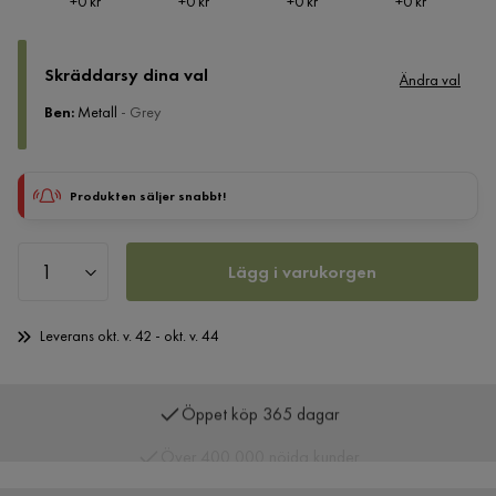
Pris
Pris
Pris
Pris
+
0 kr
+
0 kr
+
0 kr
+
0 kr
Skräddarsy dina val
Ändra val
Ben
:
Metall
- Grey
Produkten säljer snabbt!
Lägg i varukorgen
Leverans okt. v. 42 - okt. v. 44
Öppet köp 365 dagar
Över 400 000 nöjda kunder