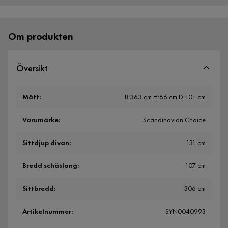
Om produkten
Översikt
Mått
:
B:363 cm H:86 cm D:101 cm
Varumärke
:
Scandinavian Choice
Sittdjup divan
:
131 cm
Bredd schäslong
:
107 cm
Sittbredd
:
306 cm
Artikelnummer
:
SYN0040993