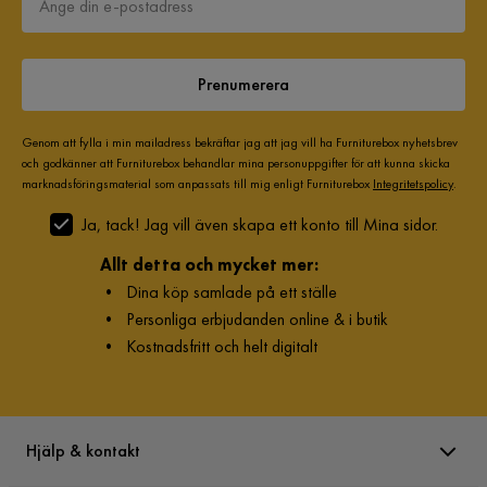
Prydnadskuddar ingår
Ja, 4 st
1 månad sedan
Färg ben
Mörkfärgat trä
Prenumerera
Carin M
CM
Montering krävs
Ja
Genom att fylla i min mailadress bekräftar jag att jag vill ha Furniturebox nyhetsbrev
och godkänner att Furniturebox behandlar mina personuppgifter för att kunna skicka
Vikt
120 kg
4 månader sedan
marknadsföringsmaterial som anpassats till mig enligt Furniturebox
Integritetspolicy
.
Färg
Grön
Ja, tack! Jag vill även skapa ett konto till Mina sidor.
Jelena
J
Allt detta och mycket mer:
Klädsel
Silencio 34, Grön Chenille
•
Dina köp samlade på ett ställe
5 månader sedan
•
Personliga erbjudanden online & i butik
Fotpall ingår
Nej
•
Kostnadsfritt och helt digitalt
Linda H
Form
U-formad
LH
Serie
Copenhagen
5 månader sedan
Hjälp & kontakt
Orientering/Sida
Högervänd