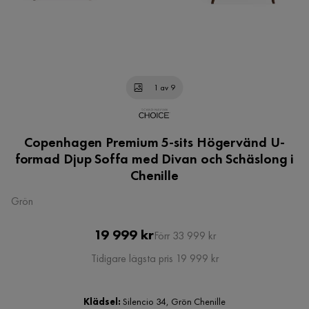
1 av 9
Copenhagen Premium 5-sits Högervänd U-
formad Djup Soffa med Divan och Schäslong i
Chenille
Grön
Pris
Original
19 999 kr
Förr 33 999 kr
Pris
Tidigare lägsta pris 19 999 kr
Klädsel:
Silencio 34, Grön Chenille