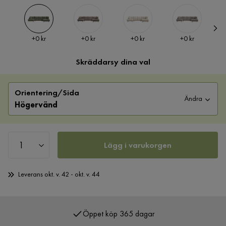
Pris
Pris
Pris
Pris
+
0 kr
+
0 kr
+
0 kr
+
0 kr
Skräddarsy dina val
Orientering/Sida
Ändra
Högervänd
Lägg i varukorgen
Leverans okt. v. 42 - okt. v. 44
Öppet köp 365 dagar
Över 400 000 nöjda kunder