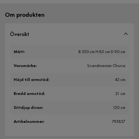
Om produkten
Översikt
Mått
:
B:350 cm H:85 cm D:90 cm
Varumärke
:
Scandinavian Choice
Höjd till armstöd
:
42 cm
Bredd armstöd
:
21 cm
Sittdjup divan
:
120 cm
Artikelnummer
:
795857