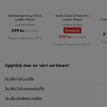
Nackstöd ingår
Ingår ej
Fin soffa, lite hård. Lite svårt att se färgerna på hemsidan när
Textilimpregnering 500 ml,
Textile Clean & Protect Kit,
man inte kan se den i verkligheten.
Cope
Leather Master
Leather Master
Garanti
10 år
Leather Master
Leather Master
10 månader sedan
1
Pris
Original
299 kr
Kampanj
Förr 399 kr
Stil
Modern
2 
Rabatterat
Original
Pris
399 kr
Anneli S
Förr 599 kr
Tidigare lägsta pris 299 kr
AS
Tidi
Pris
Pris
Färg ben
Svart
Tidigare lägsta pris 499 kr
Fin o jätte bekväm
Montering krävs
Ja
10 månader sedan
Vikt
137 kg
Upptäck mer av vårt sortiment
Visa fler recensioner
Färg
Grå
Se alla Grå u soffa
Verified by Trustvoice
Klädsel
Orelie 21, Mörkgrå Sammet
Se alla Grå sammetssoffa
Fotpall ingår
Nej
Se alla Moderna möbler