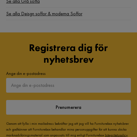
Form
U-formad
Se alla Grå soffa
Se alla Deisgn soffor & moderna Soffor
Serie
Copenhagen
Orientering/Sida
Högervänd
Namn klädsel
Orelie 21
Registrera dig för
USB-uttag
Nej
nyhetsbrev
Ange din e-postadress
Prenumerera
Genom att fylla i min mailadress bekräftar jag att jag vill ha Furniturebox nyhetsbrev
och godkänner att Furniturebox behandlar mina personuppgifter för att kunna skicka
marknadsföringsmaterial som anpassats till mig enligt Furniturebox
Integritetspolicy
.