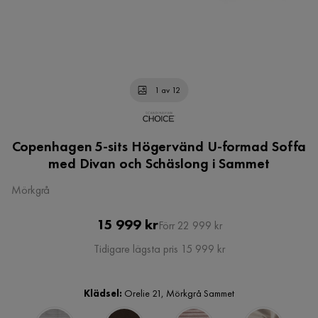
1 av 12
Copenhagen 5-sits Högervänd U-formad Soffa
med Divan och Schäslong i Sammet
Mörkgrå
Pris
Original
15 999 kr
Förr 22 999 kr
Pris
Tidigare lägsta pris 15 999 kr
Klädsel:
Orelie 21, Mörkgrå Sammet