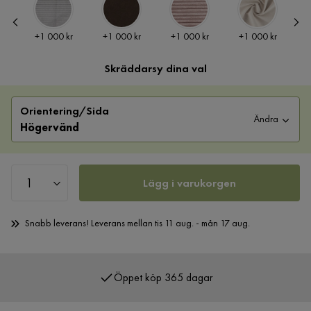
Pris
Pris
Pris
Pris
P
kr
+
1 000 kr
+
1 000 kr
+
1 000 kr
+
1 000 kr
Skräddarsy dina val
Orientering/Sida
Ändra
Högervänd
Lägg i varukorgen
Snabb leverans! Leverans mellan tis 11 aug. - mån 17 aug.
Öppet köp 365 dagar
Över 400 000 nöjda kunder