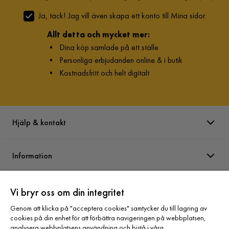
Ja, tack! Jag vill även skapa ett konto till Mina sidor.
Allt detta och mycket mer:
•
Dina köp samlade på ett ställe
•
Personliga erbjudanden online & i butik
•
Kostnadsfritt och helt digitalt
Hjälp & kontakt
Information
Varumärken
Vi bryr oss om din integritet
Genom att klicka på "acceptera cookies" samtycker du till lagring av
cookies på din enhet för att förbättra navigeringen på webbplatsen,
Sortiment
analysera webbplatsens användning och bistå i våra