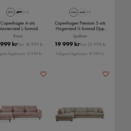
+10
+9
Copenhagen 4-sits
Copenhagen Premium 5-sits
änstervänd L-formad
Högervänd U-formad Djup
slongsoffa i Manchester,
Soffa med Divan och
Rosa
Ljusbrun
Rosa
Schäslong i Tyg, Ljusbrun
Pris
Original
Pris
Original
 999 kr
19 999 kr
Förr 18 999 kr
Förr 33 999 kr
Pris
Pris
gare lägsta pris 12 999 kr
Tidigare lägsta pris 19 999 kr