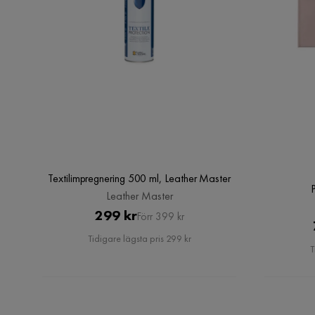
Anneli S
•
10 månader sedan
AS
Fin o jätte bekväm
Visa fler recensioner
Textilimpregnering 500 ml, Leather Master
Leather Master
Pris
Original
299 kr
Förr 399 kr
Pris
Tidigare lägsta pris 299 kr
T