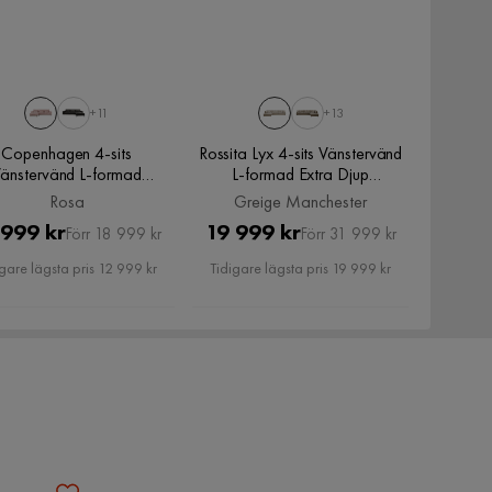
+11
+13
Copenhagen 4-sits
Rossita Lyx 4-sits Vänstervänd
änstervänd L-formad
L-formad Extra Djup
vansoffa i Manchester,
Schäslongsoffa i Manchester,
Rosa
Greige Manchester
Rosa
Greige Manchester
Pris
Original
Pris
Original
 999 kr
19 999 kr
Förr 18 999 kr
Förr 31 999 kr
Pris
Pris
gare lägsta pris 12 999 kr
Tidigare lägsta pris 19 999 kr