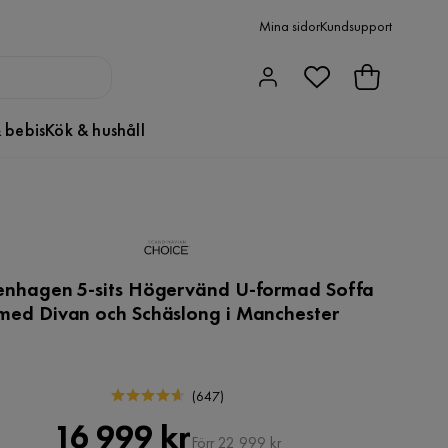
Mina sidor
Kundsupport
 bebis
Kök & hushåll
nhagen 5-sits Högervänd U-formad Soffa
med Divan och Schäslong i Manchester
(
647
)
Pris
Original
16 999 kr
Förr 22 999 kr