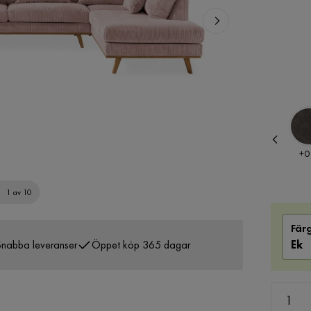
Pris
Pris
Pris
+
0 kr
+
0 kr
+
0
1 av 10
Fär
nabba leveranser
Öppet köp 365 dagar
Ek