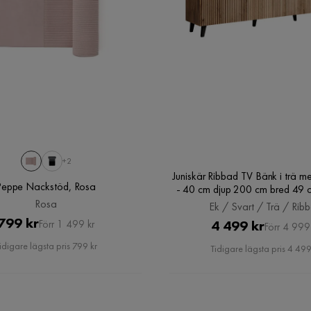
Verified by Trustvoice
+2
Juniskär Ribbad TV Bänk i trä me
Peppe Nackstöd, Rosa
- 40 cm djup 200 cm bred 49 
/ Svart / Trä / Ribba
Rosa
Ek / Svart / Trä / Rib
Pris
Original
799 kr
Pris
Original
4 499 kr
Förr 1 499 kr
Förr 4 999
Pris
Pris
idigare lägsta pris 799 kr
Tidigare lägsta pris 4 499