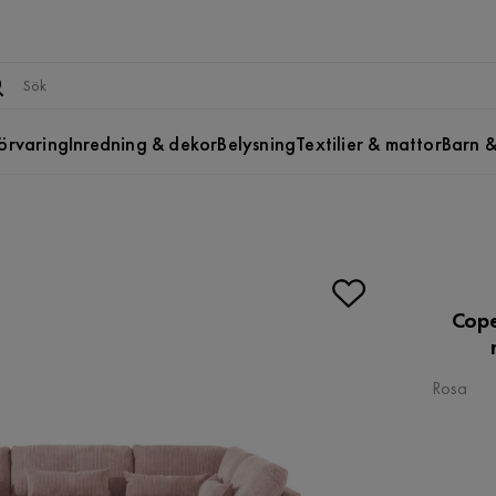
örvaring
Inredning & dekor
Belysning
Textilier & mattor
Barn &
Cope
Rosa