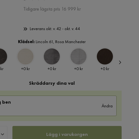
Pris
Tidigare lägsta pris 16 999 kr
Leverans okt. v. 42 - okt. v. 44
Klädsel:
Lincoln 61, Rosa Manchester
Pris
Pris
Pris
Pris
Pris
 kr
+
0 kr
+
0 kr
+
0 kr
+
0 kr
+
0 kr
Skräddarsy dina val
g ben
Ändra
Lägg i varukorgen