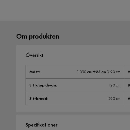
Om produkten
Översikt
Mått
:
B:350 cm H:85 cm D:90 cm
V
Sittdjup divan
:
120 cm
B
Sittbredd
:
290 cm
A
Specifikationer