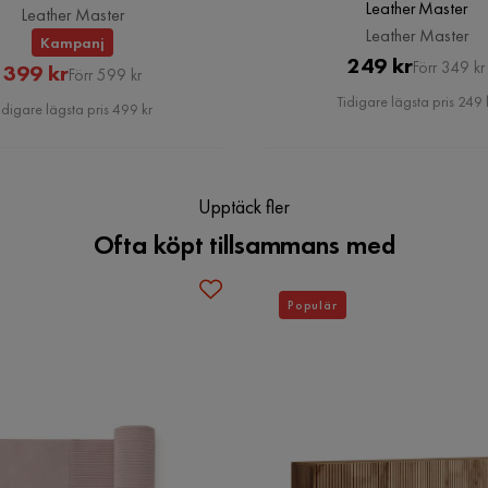
Leather Master
Leather Master
Leather Master
Kampanj
Pris
Original
249 kr
gen… den blir inte alls rättvis på bilderna
Förr 349 kr
Rabatterat
Original
399 kr
Förr 599 kr
Pris
Pris
Pris
Tidigare lägsta pris 249 
idigare lägsta pris 499 kr
Upptäck fler
Ofta köpt tillsammans med
Populär
å hemsidan när man inte kan se den i
1