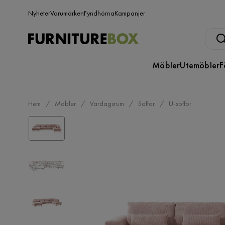
Nyheter
Varumärken
Fyndhörna
Kampanjer
Möbler
Utemöbler
F
Hem
Möbler
Vardagsrum
Soffor
U-soffor