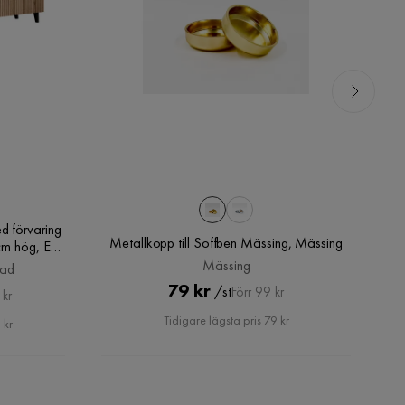
d förvaring
Metallkopp till Soffben Mässing, Mässing
cm hög, Ek
d
Mässing
bad
Pris
Original
79 kr
/st
Förr 99 kr
 kr
Pris
Tidigare lägsta pris 79 kr
 kr