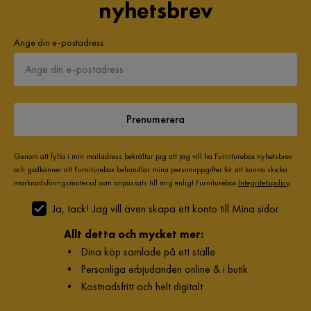
nyhetsbrev
armstöden. Serien har ett generöst materialval - hållbart
material, slitstarka tyger och stoppning av hög kvalitet gör att
Design
Howard
du får en mycket god sittkomfort. Lynn finns i flera olika
Ange din e-postadress
varianter och färger och ger ditt vardagsrum en lyxigt känsla.
Vikt
70 kg
Med oändliga valmöjligheter kan du kombinera ditt
Färg
Beige
vardagsrum precis så som du vill ha det.
Prenumerera
Klädsel
Grand 1, Beige Tyg
Fotpall ingår
Nej
Genom att fylla i min mailadress bekräftar jag att jag vill ha Furniturebox nyhetsbrev
och godkänner att Furniturebox behandlar mina personuppgifter för att kunna skicka
Serie
Howard
marknadsföringsmaterial som anpassats till mig enligt Furniturebox
Integritetspolicy
.
Ja, tack! Jag vill även skapa ett konto till Mina sidor.
Namn klädsel
Grand 1
Allt detta och mycket mer:
USB-uttag
Nej
•
Dina köp samlade på ett ställe
•
Personliga erbjudanden online & i butik
•
Kostnadsfritt och helt digitalt