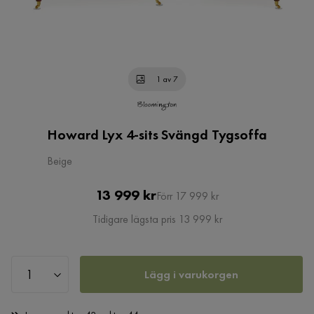
1 av 7
Howard Lyx 4-sits Svängd Tygsoffa
Beige
Pris
Original
13 999 kr
Förr 17 999 kr
Pris
Tidigare lägsta pris 13 999 kr
Lägg i varukorgen