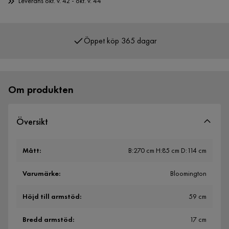
Leverans okt. v. 42 - okt. v. 44
Öppet köp 365 dagar
Om produkten
Översikt
Mått
:
B:270 cm H:85 cm D:114 cm
Varumärke
:
Bloomington
Höjd till armstöd
:
59 cm
Bredd armstöd
:
17 cm