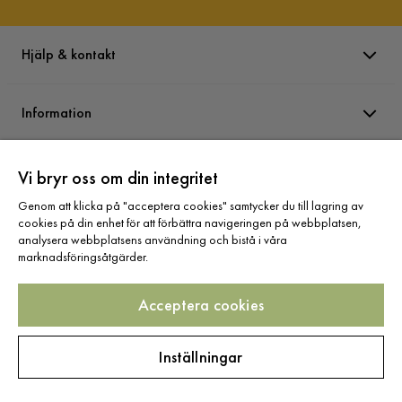
Hjälp & kontakt
Information
Varumärken
Vi bryr oss om din integritet
Genom att klicka på "acceptera cookies" samtycker du till lagring av
cookies på din enhet för att förbättra navigeringen på webbplatsen,
Sortiment
analysera webbplatsens användning och bistå i våra
marknadsföringsåtgärder.
Acceptera cookies
Följ oss
Inställningar
Copyright © 2025 Home Furnishing Nordic AB