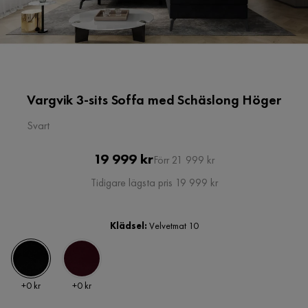
Vargvik 3-sits Soffa med Schäslong Höger
Svart
Pris
Original
19 999 kr
Förr 21 999 kr
Pris
Tidigare lägsta pris 19 999 kr
Klädsel:
Velvetmat 10
Pris
Pris
+
0 kr
+
0 kr