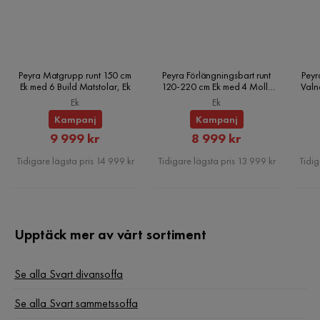
Fotpall ingår
Nej
Form
L-formad
Peyra Matgrupp runt 150 cm
Peyra Förlängningsbart runt
Peyr
Serie
Vargvik
Ek med 6 Build Matstolar, Ek
120-220 cm Ek med 4 Molly
Valn
Matstolar, Ek
Ek
Ek
Orientering/Sida
Högervänd
Kampanj
Kampanj
Rabatterat
Rabatterat
9 999 kr
8 999 kr
Pris
Pris
Tidigare lägsta pris 14 999 kr
Tidigare lägsta pris 13 999 kr
Tidig
Upptäck mer av vårt sortiment
Se alla Svart divansoffa
Se alla Svart sammetssoffa