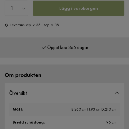
Lägg i varukorgen
Leverans sep. v. 36 - sep. v. 38
Öppet köp 365 dagar
Över 400 000 nöjda kunder
Om produkten
Översikt
Mått
:
B:260 cm H:93 cm D:210 cm
Bredd schäslong
:
96 cm