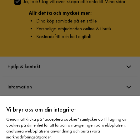
Ja, tack! Jag vill även skapa ett konto till Mina sidor.
Allt detta och mycket mer:
•
Dina köp samlade på ett ställe
•
Personliga erbjudanden online & i butik
•
Kostnadsfritt och helt digitalt
Hjälp & kontakt
Information
Varumärken
Vi bryr oss om din integritet
Genom att klicka på "acceptera cookies" samtycker du till lagring av
cookies på din enhet för att förbättra navigeringen på webbplatsen,
Sortiment
analysera webbplatsens användning och bistå i våra
marknadsföringsåtgärder.