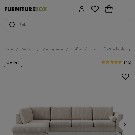
Hem
Möbler
Vardagsrum
Soffor
Divansoffa & schäslong
Outlet
(
65
)