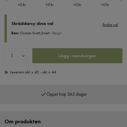
Pris
Pris
Pris
Pris
+
0 kr
+
0 kr
+
0 kr
+
0 kr
Skräddarsy dina val
Ändra val
Ben
:
Ocean Svart,Svart
- Beige
Lägg i varukorgen
Leverans okt. v. 42 - okt. v. 44
Öppet köp 365 dagar
Över 400 000 nöjda kunder
Om produkten