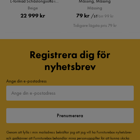
Jätteskön och snygg soffa som även var enkel att montera.
L-formad Schäslongsoffa i
Mässing, Mässing
Manchester, Beige
Beige
Mässing
5 år sedan
Pris
Pris
Original
22 999 kr
79 kr
/st
Förr 99 kr
Pris
Tidigare lägsta pris 79 kr
Lena F
LF
Jättesnygg och skön att sitta i.
Registrera dig för
5 år sedan
nyhetsbrev
Visa fler recensioner
Ange din e-postadress
Verified by Trustvoice
Prenumerera
Genom att fylla i min mailadress bekräftar jag att jag vill ha Furniturebox nyhetsbrev
och godkänner att Furniturebox behandlar mina personuppgifter för att kunna skicka