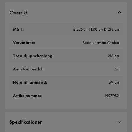
Översikt
Mått
:
B:325 cm H:88 cm D:213 cm
Varumärke
:
Scandinavian Choice
Totaldjup schäslong
:
213 cm
Armstöd bredd
:
21
Höjd till armstöd
:
69 cm
Artikelnummer
:
1497082
Specifikationer