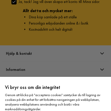
Ja, tack! Jag vill även skapa ett konto till Mina sidor.
Allt detta och mycket mer:
•
Dina köp samlade på ett ställe
•
Personliga erbjudanden online & i butik
•
Kostnadsfritt och helt digitalt
Hjälp & kontakt
Information
Varumärken
Vi bryr oss om din integritet
Genom att klicka på "acceptera cookies" samtycker du till lagring av
cookies på din enhet för att förbättra navigeringen på webbplatsen,
Sortiment
analysera webbplatsens användning och bistå i våra
marknadsföringsåtgärder.