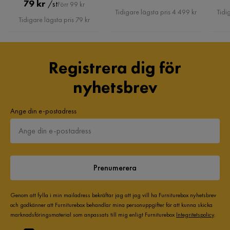
Pris
Original
79 kr
/st
Förr 99 kr
Pris
5 år sedan
Tidigare lägsta pris 4 499 kr
Tidi
Pris
Tidigare lägsta pris 79 kr
Lena F
LF
Registrera dig för
Jättesnygg och skön att sitta i.
nyhetsbrev
5 år sedan
Ange din e-postadress
Visa fler recensioner
Verified by Trustvoice
Prenumerera
Genom att fylla i min mailadress bekräftar jag att jag vill ha Furniturebox nyhetsbrev
och godkänner att Furniturebox behandlar mina personuppgifter för att kunna skicka
marknadsföringsmaterial som anpassats till mig enligt Furniturebox
Integritetspolicy
.