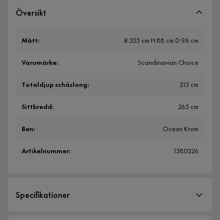
Översikt
Mått
:
B:325 cm H:88 cm D:96 cm
Varumärke
:
Scandinavian Choice
Totaldjup schäslong
:
213 cm
Sittbredd
:
265 cm
Ben
:
Ocean Krom
Artikelnummer
:
1380226
Specifikationer
Artikelnummer:
1380226