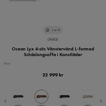
1 av 12
Ocean Lyx 4-sits Vänstervänd L-formad
Schäslongsoffa i Konstläder
Brun
Pris
22 999 kr
Pris
Pris
Pris
Pris
+
0 kr
+
0 kr
+
0 kr
+
0 kr