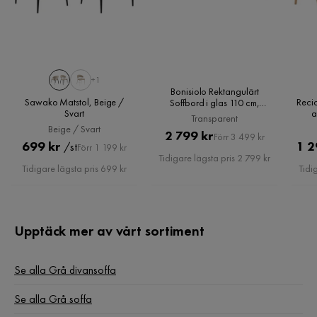
Caroline K
CK
1 månad sedan
+1
Zakaria
Bonisiolo Rektangulärt
Z
Sawako Matstol, Beige /
Recic
Soffbord i glas 110 cm,
Svart
a
Transparent
Transparent
Beige / Svart
Pris
Original
2 799 kr
Förr 3 499 kr
2 månader sedan
Pris
Original
699 kr
1 2
/st
Förr 1 199 kr
Pris
Tidigare lägsta pris 2 799 kr
Pris
Tidigare lägsta pris 699 kr
Tidi
Sudjai K
SK
2 månader sedan
Upptäck mer av vårt sortiment
Verified by Trustvoice
Se alla Grå divansoffa
Se alla Grå soffa