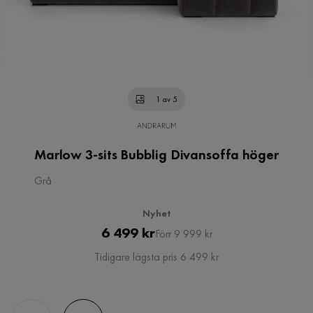
1 av 5
Marlow 3-sits Bubblig Divansoffa höger
Grå
Nyhet
Pris
Original
6 499 kr
Förr 9 999 kr
Pris
Tidigare lägsta pris 6 499 kr