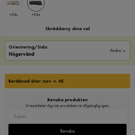
Pris
Pris
+
0 kr
+
0 kr
Skräddarsy dina val
Orientering/Sida
Ändra
Högervänd
Beräknad åter: nov. v. 45
Bevaka produkten
Vi meddelar dig när produkten är tillgänglig igen.
Bevaka