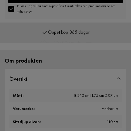
Ja tack, jag vill ta emot e-post från Furniturebox och prenumerera på ert
nyhetsbrev.
Öppet köp 365 dagar
Över 400 000 nöjda kunder
Om produkten
Översikt
Mått
:
B:240 cm H:75 cm D:87 cm
Varumärke
:
Andrarum
Sittdjup divan
:
110 cm