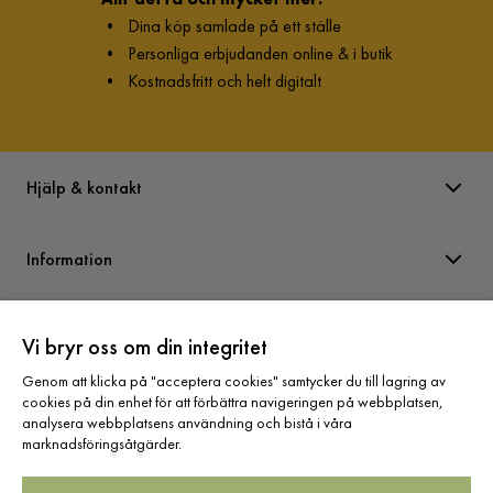
•
Dina köp samlade på ett ställe
•
Personliga erbjudanden online & i butik
•
Kostnadsfritt och helt digitalt
Hjälp & kontakt
Information
Varumärken
Vi bryr oss om din integritet
Genom att klicka på "acceptera cookies" samtycker du till lagring av
Sortiment
cookies på din enhet för att förbättra navigeringen på webbplatsen,
analysera webbplatsens användning och bistå i våra
marknadsföringsåtgärder.