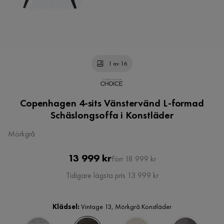
1 av 16
Copenhagen 4-sits Vänstervänd L-formad
Schäslongsoffa i Konstläder
Mörkgrå
Pris
Original
13 999 kr
Förr 18 999 kr
Pris
Tidigare lägsta pris 13 999 kr
Klädsel:
Vintage 13, Mörkgrå Konstläder