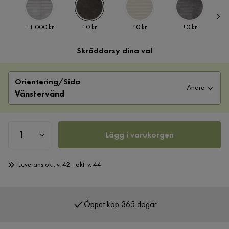
Pris
Pris
Pris
Pris
−1 000 kr
+
0 kr
+
0 kr
+
0 kr
Skräddarsy dina val
Orientering/Sida
Ändra
Vänstervänd
Lägg i varukorgen
Leverans okt. v. 42 - okt. v. 44
Öppet köp 365 dagar
Över 400 000 nöjda kunder