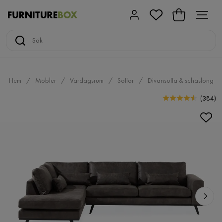
Hem
Möbler
Vardagsrum
Soffor
Divansoffa & schäslong
(
384
)