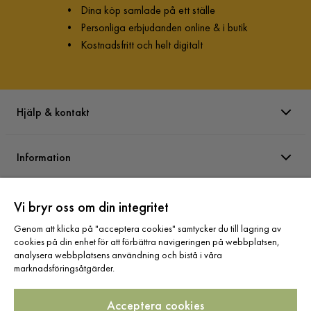
•
Dina köp samlade på ett ställe
•
Personliga erbjudanden online & i butik
•
Kostnadsfritt och helt digitalt
Hjälp & kontakt
Information
Varumärken
Vi bryr oss om din integritet
Genom att klicka på "acceptera cookies" samtycker du till lagring av
cookies på din enhet för att förbättra navigeringen på webbplatsen,
Sortiment
analysera webbplatsens användning och bistå i våra
marknadsföringsåtgärder.
Acceptera cookies