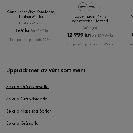
1 år sedan
+12
Conditioner Vinyl Konstläder,
Montering krävs
Ja
Copenhagen 4-sits
M
Leather Master
Erik P
Vänstervänd L-formad
EP
Leather Master
Divansoffa i Konstläder,
Vikt
106 kg
Mörkgrå
Pris
Original
199 kr
Mörkgrå
Förr 249 kr
Pris
Original
12 999 kr
Förr 18 999 kr
Pris
Ni är värdelösa på supporten!
Tidigare lägsta pris 199 kr
Färg
Grå
Pris
Tidigare lägsta pris 12 999 kr
Tid
2 år sedan
4
2
Klädsel
Vintage 13, Mörkgrå Konstläder
Rima H
Fotpall ingår
Nej
RH
Upptäck mer av vårt sortiment
Form
L-formad
Det var fin bekväm soffa men tyvärr hade jag beställt en
Se alla Grå divansoffa
annan färg så blir jag nästan missnöjd.
Serie
Copenhagen
Se alla Grå skinnsoffa
5 år sedan
1
1
Orientering/Sida
Vänstervänd
Se alla Klassiska Soffor
Visa fler recensioner
Namn klädsel
Vintage 13
Se alla Grå soffa
Verified by Trustvoice