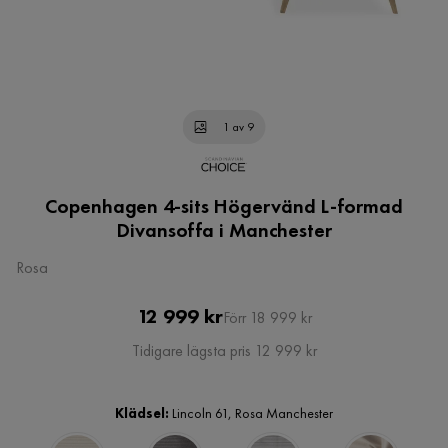
1 av 9
Copenhagen 4-sits Högervänd L-formad
Divansoffa i Manchester
Rosa
Pris
Original
12 999 kr
Förr 18 999 kr
Pris
Tidigare lägsta pris 12 999 kr
Klädsel:
Lincoln 61, Rosa Manchester