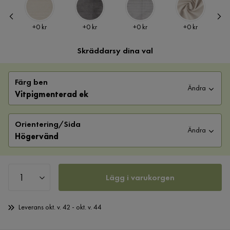
Pris
Pris
Pris
Pris
+
0 kr
+
0 kr
+
0 kr
+
0 kr
Skräddarsy dina val
Färg ben
Ändra
Vitpigmenterad ek
Orientering/Sida
Ändra
Högervänd
Lägg i varukorgen
Leverans okt. v. 42 - okt. v. 44