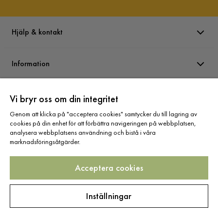
Visa fler recensioner
Namn klädsel
Collin 5
Verified by Trustvoice
Hjälp & kontakt
USB-uttag
Nej
Information
Varumärken
Vi bryr oss om din integritet
Genom att klicka på "acceptera cookies" samtycker du till lagring av
cookies på din enhet för att förbättra navigeringen på webbplatsen,
Sortiment
analysera webbplatsens användning och bistå i våra
marknadsföringsåtgärder.
Acceptera cookies
Följ oss
Inställningar
Copyright © 2025 Home Furnishing Nordic AB