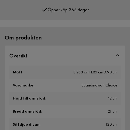
Öppet köp 365 dagar
Över 400 000 nöjda kunder
Om produkten
Översikt
Mått
:
B:283 cm H:85 cm D:90 cm
Varumärke
:
Scandinavian Choice
Höjd till armstöd
:
42 cm
Bredd armstöd
:
21 cm
Sittdjup divan
:
120 cm