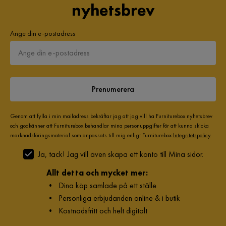
nyhetsbrev
Nackstöd ingår
Ingår ej
Snygg, stilren. Inte haft den länge men det Känns som att den
är av bra kvalitet.
Ange din e-postadress
Garanti
10 år
4 år sedan
Färg ben
Vitpigmenterad ek
Germano
G
Montering krävs
Ja
Prenumerera
beuautifull sofa, high quality. Everything went well, 100%
Vikt
96 kg
recommended.
Genom att fylla i min mailadress bekräftar jag att jag vill ha Furniturebox nyhetsbrev
och godkänner att Furniturebox behandlar mina personuppgifter för att kunna skicka
Färg
Rosa
4 år sedan
marknadsföringsmaterial som anpassats till mig enligt Furniturebox
Integritetspolicy
.
Ja, tack! Jag vill även skapa ett konto till Mina sidor.
Klädsel
Lincoln 61, Rosa Manchester
Jakob B
JB
Allt detta och mycket mer:
Fotpall ingår
Nej
•
Dina köp samlade på ett ställe
Mycket fin och skön soffa, rekommenderar den starkt
•
Personliga erbjudanden online & i butik
Serie
Copenhagen
•
Kostnadsfritt och helt digitalt
4 år sedan
Orientering/Sida
Högervänd