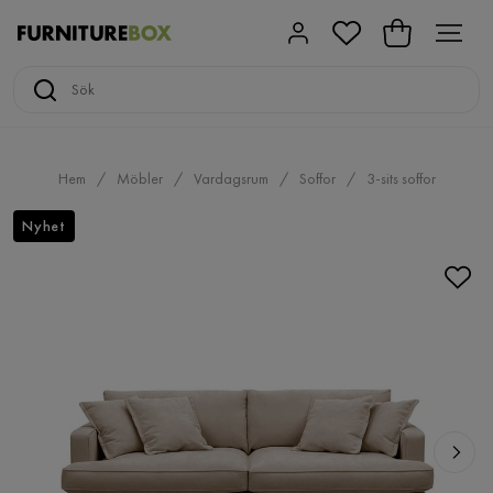
Hem
Möbler
Vardagsrum
Soffor
3-sits soffor
Nyhet