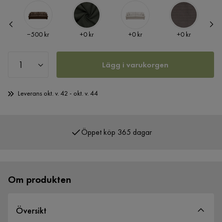
Pris
Pris
Pris
Pris
−500 kr
+
0 kr
+
0 kr
+
0 kr
Lägg i varukorgen
Leverans okt. v. 42 - okt. v. 44
Öppet köp 365 dagar
Över 400 000 nöjda kunder
Om produkten
Översikt