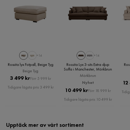
Funktion
Vändbara dynor
Ja
Vändbara dynor position
Ryggdyna
Avtagbar klädsel position
Sittdyna & ryggdyna
+14
+14
Avtagbar klädsel
Ja
Rossita lyx Fotpall, Beige Tyg
Rossita Lyx 3-sits Extra djup
Ross
Soffa i Manchester, Mörkbrun
Beige Tyg
Mörkbrun
Pris
Original
3 499 kr
Övrigt
Förr 5 999 kr
12
Nyhet
Pris
Tidigare lägsta pris 3 499 kr
Pris
Original
10 499 kr
Form
Rak
Förr 18 999 kr
Tidig
Pris
Tidigare lägsta pris 10 499 kr
Färgnamn
Ljusbrun
Färg ben
Svart
Upptäck mer av vårt sortiment
Montering krävs
Ja