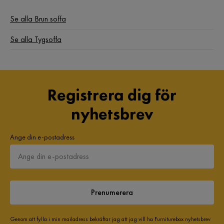
Se alla Brun soffa
Färg
Brun
Se alla Tygsoffa
Klädsel
Storm 06, Beige Tyg
Fotpall ingår
Nej
Serie
Rossita
Registrera dig för
nyhetsbrev
Ange din e-postadress
Prenumerera
Genom att fylla i min mailadress bekräftar jag att jag vill ha Furniturebox nyhetsbrev