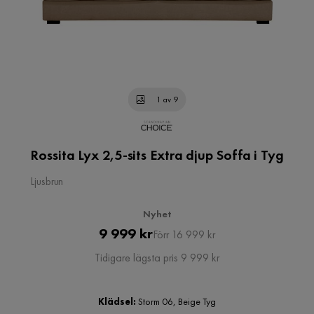
1 av 9
Rossita Lyx 2,5-sits Extra djup Soffa i Tyg
Ljusbrun
Nyhet
Pris
Original
9 999 kr
Förr 16 999 kr
Pris
Tidigare lägsta pris 9 999 kr
Klädsel:
Storm 06, Beige Tyg