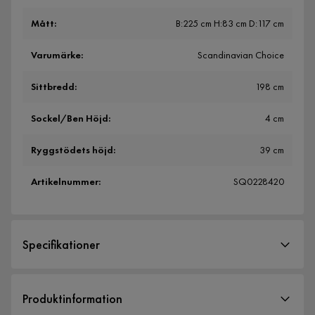
Mått
:
B:225 cm H:83 cm D:117 cm
Varumärke
:
Scandinavian Choice
Sittbredd
:
198 cm
Sockel/Ben Höjd
:
4 cm
Ryggstödets höjd
:
39 cm
Artikelnummer
:
SQ0228420
Specifikationer
Artikelnummer:
SQ0228420
Produktinformation
Storlek