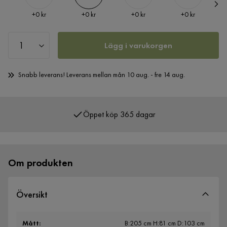
Pris
Pris
Pris
Pris
+
0 kr
+
0 kr
+
0 kr
+
0 kr
Lägg i varukorgen
Snabb leverans! Leverans mellan mån 10 aug. - fre 14 aug.
Öppet köp 365 dagar
Över 400 000 nöjda kunder
Om produkten
Översikt
Mått
:
B:205 cm H:81 cm D:103 cm