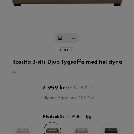
1 av 7
Rossita 3-sits Djup Tygsoffa med hel dyna
Brun
Pris
Original
7 999 kr
Förr 12 999 kr
Pris
Tidigare lägsta pris 7 999 kr
Klädsel:
Storm 09, Brun Tyg