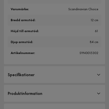
Varumärke
:
Scandinavian Choice
Bredd armstöd
:
12 cm
Höjd till armstöd
:
61
Djup armstöd
:
84 cm
Artikelnummer
:
SYN0015302
Specifikationer
Artikelnummer:
SYN0015302
Produktinformation
Storlek
Rossita är en 3-sits soffa i skandinavisk design som erbjuder
Höjd
81 cm