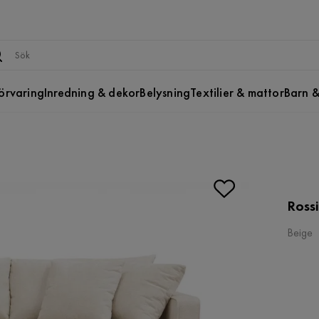
örvaring
Inredning & dekor
Belysning
Textilier & mattor
Barn &
Rossi
Beige