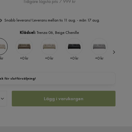
Pris
Tidigare lägsta pris 7 999 kr
Snabb leverans! Leverans mellan tis 11 aug. - mån 17 aug.
Klädsel:
Trenza 06, Beige Chenille
Pris
Pris
Pris
Pris
Pris
 kr
+
0 kr
+
0 kr
+
0 kr
+
0 kr
+
0 kr
sk för slutförsäljning!
Lägg i varukorgen