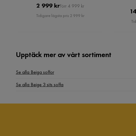
Pris
Original
2 999 kr
Förr 4 999 kr
Finnnnnnnnnn.⭐⭐⭐⭐⭐⭐
14
Pris
Tidigare lägsta pris 2 999 kr
Tid
Ellinor
•
2 år sedan
E
Upptäck mer av vårt sortiment
Soffan i sig är jättefin, lätt att torka av osv. M
Se alla Beiga soffor
Kanyada T
•
1 månad sedan
KT
Se alla Beige 3 sits soffa
Elisabeth I
•
3 månader sedan
EI