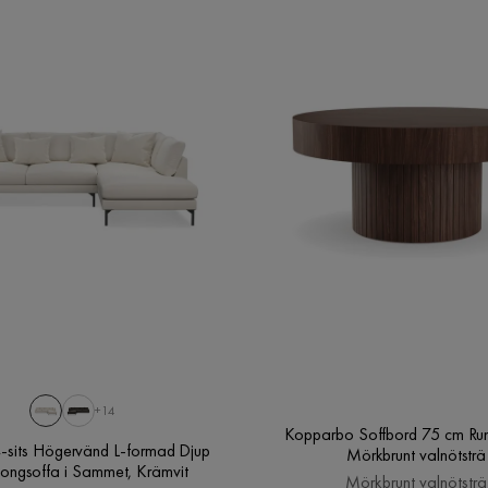
Med belysning
Nej
Elanslutning
Nej
Garanti
10 år
Färg ben
Svart
 ömtåligt tyg. Sätter skydd på sitsen.
1
Vikt
70 kg
Klädsel
Trenza 06, Beige Chenille
Form
Rak
 den lite brunare..
USB-uttag
Nej
+14
Kopparbo Soffbord 75 cm Run
-sits Högervänd L-formad Djup
Mörkbrunt valnötsträ
ongsoffa i Sammet, Krämvit
Mörkbrunt valnötsträ