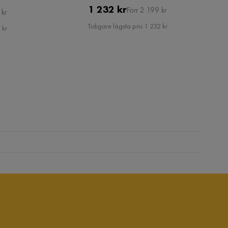
Pris
Original
1 232 kr
Förr 2 199 kr
 kr
Pris
Tidigare lägsta pris 1 232 kr
 kr