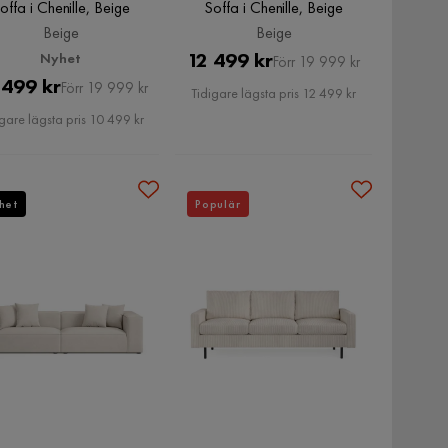
offa i Chenille, Beige
Soffa i Chenille, Beige
Beige
Beige
Pris
Original
12 499 kr
Nyhet
Förr 19 999 kr
Pris
Original
 499 kr
Pris
Förr 19 999 kr
Tidigare lägsta pris 12 499 kr
Pris
gare lägsta pris 10 499 kr
het
Populär