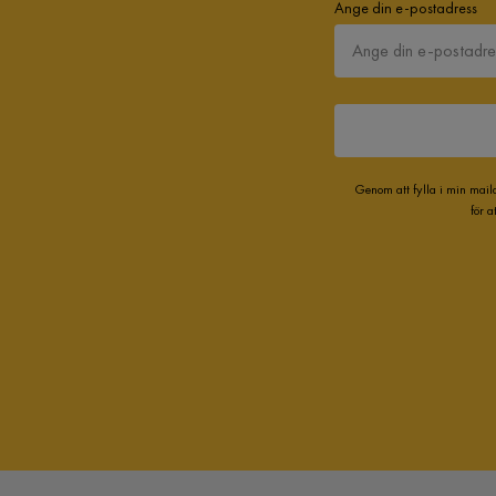
Ange din e-postadress
Visa fler recensioner
Genom att fylla i min mail
för 