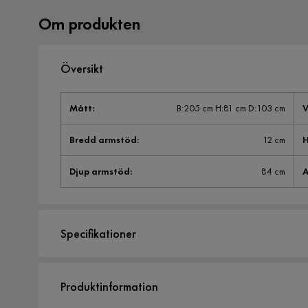
Om produkten
Översikt
Mått
:
B:205 cm H:81 cm D:103 cm
V
Bredd armstöd
:
12 cm
H
Djup armstöd
:
84 cm
A
Specifikationer
Artikelnummer:
SYN0015300
Produktinformation
Storlek