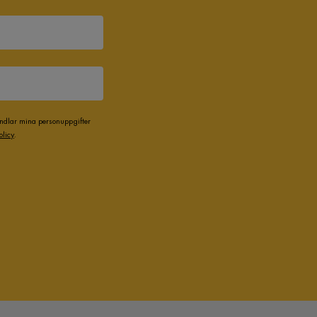
andlar mina personuppgifter
olicy
.