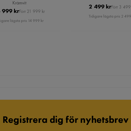
Krämvit
Pris
Original
2 499 kr
Förr 3 499
Pris
Original
 999 kr
Förr 21 999 kr
Pris
Tidigare lägsta pris 2 499
Pris
2
igare lägsta pris 14 999 kr
en saknades flertalet skruvar/muttrar osv.
4
Registrera dig för nyhetsbrev