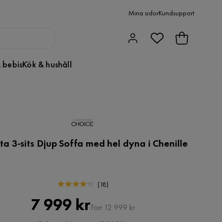
Mina sidor
Kundsupport
 bebis
Kök & hushåll
ta 3-sits Djup Soffa med hel dyna i Chenille
(
18
)
Pris
Original
7 999 kr
Förr 12 999 kr