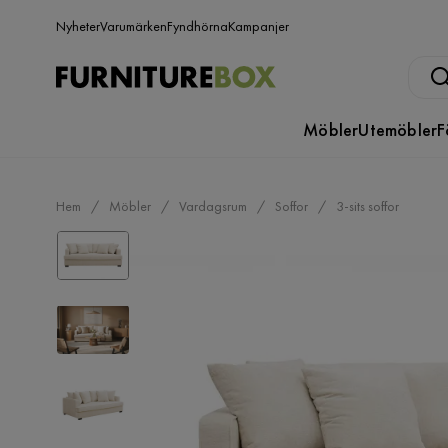
Nyheter
Varumärken
Fyndhörna
Kampanjer
Möbler
Utemöbler
F
Hem
Möbler
Vardagsrum
Soffor
3-sits soffor