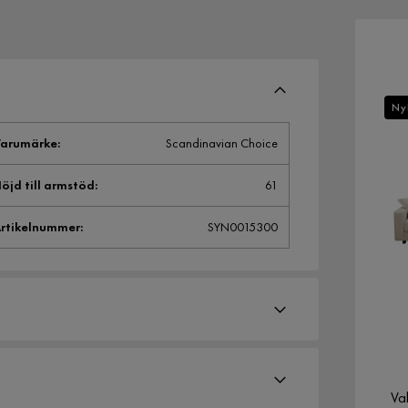
Ny
arumärke
:
Scandinavian Choice
öjd till armstöd
:
61
rtikelnummer
:
SYN0015300
Val