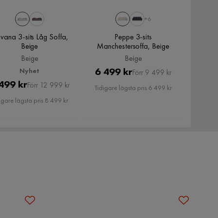
+6
vana 3-sits Låg Soffa,
Peppe 3-sits
Beige
Manchestersoffa, Beige
Beige
Beige
Pris
Original
6 499 kr
Nyhet
Förr 9 499 kr
Pris
Original
499 kr
Pris
Förr 12 999 kr
Tidigare lägsta pris 6 499 kr
Pris
igare lägsta pris 8 499 kr