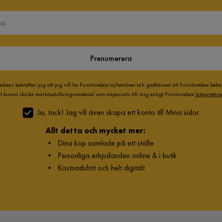
Verified by Trustvoice
Prenumerera
adress bekräftar jag att jag vill ha Furniturebox nyhetsbrev och godkänner att Furniturebox beh
att kunna skicka marknadsföringsmaterial som anpassats till mig enligt Furniturebox
Integritetsp
Ja, tack! Jag vill även skapa ett konto till Mina sidor.
Allt detta och mycket mer:
•
Dina köp samlade på ett ställe
•
Personliga erbjudanden online & i butik
•
Kostnadsfritt och helt digitalt