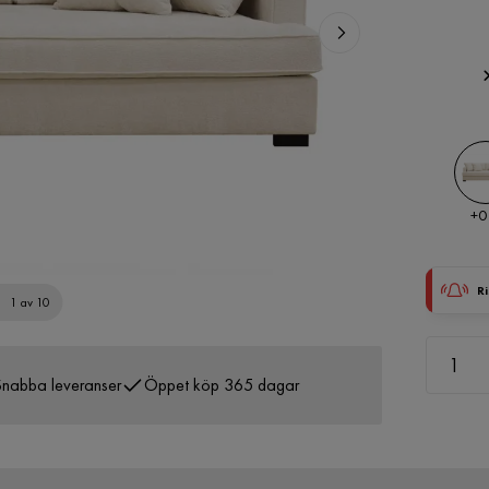
Pris
+
0
Ri
1 av 10
nabba leveranser
Öppet köp 365 dagar