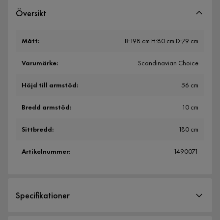
Översikt
Mått
:
B:198 cm H:80 cm D:79 cm
Varumärke
:
Scandinavian Choice
Höjd till armstöd
:
56 cm
Bredd armstöd
:
10 cm
Sittbredd
:
180 cm
Artikelnummer
:
1490071
Specifikationer
Artikelnummer:
1490071