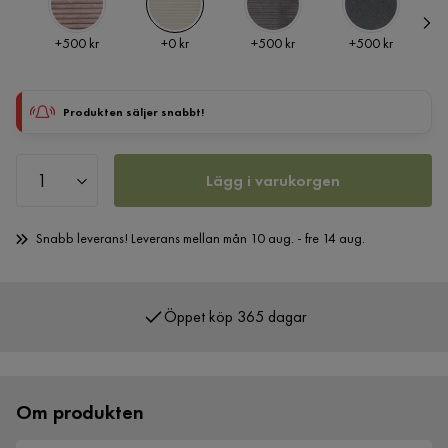
Pris
Pris
Pris
Pris
+
500 kr
+
0 kr
+
500 kr
+
500 kr
Produkten säljer snabbt!
Lägg i varukorgen
Snabb leverans! Leverans mellan mån 10 aug. - fre 14 aug.
Öppet köp 365 dagar
Om produkten