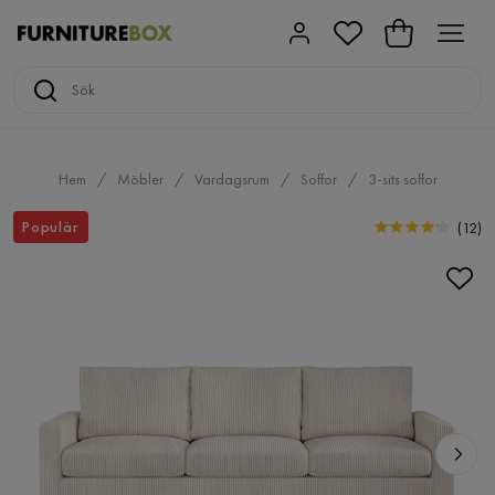
Hem
Möbler
Vardagsrum
Soffor
3-sits soffor
Populär
(
12
)