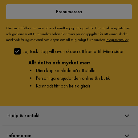
Visa fler recensioner
Prenumerera
Verified by Trustvoice
Genom att fylla i min mailadress bekräftar jag att jag vill ha Furniturebox nyhetsbrev
och godkänner att Furniturebox behandlar mina personuppgifter för att kunna skicka
marknadsföringsmaterial som anpassats till mig enligt Furniturebox
Integritetspolicy
.
Ja, tack! Jag vill även skapa ett konto till Mina sidor.
Allt detta och mycket mer:
•
Dina köp samlade på ett ställe
•
Personliga erbjudanden online & i butik
•
Kostnadsfritt och helt digitalt
Hjälp & kontakt
Information