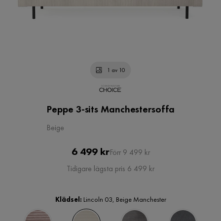
1 av 10
Peppe 3-sits Manchestersoffa
Beige
Pris
Original
6 499 kr
Förr 9 499 kr
Pris
Tidigare lägsta pris 6 499 kr
Klädsel:
Lincoln 03, Beige Manchester