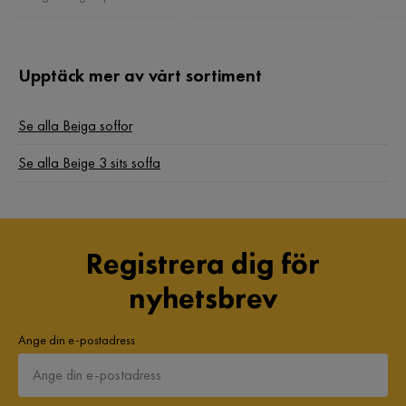
Nackstöd ingår
Ingår ej
9 månader sedan
Garanti
10 år
Upptäck mer av vårt sortiment
Vikt
52 kg
Elsa K
EK
Se alla Beiga soffor
Färg
Beige
2 år sedan
Se alla Beige 3 sits soffa
Klädsel
Lincoln 03, Beige Manchester
Eli B
EB
Fotpall ingår
Nej
Form
Rak
Registrera dig för
2 år sedan
nyhetsbrev
Serie
Peppe
Vieniera M
VM
Namn klädsel
Collin 1
Ange din e-postadress
2 år sedan
USB-uttag
Nej