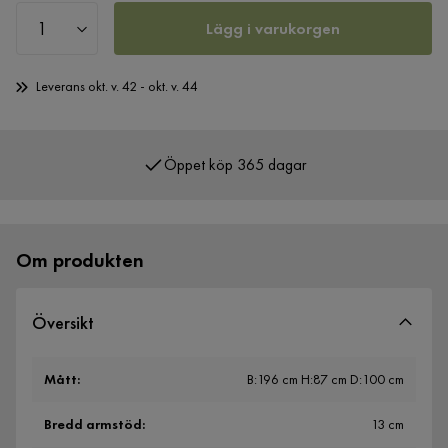
Lägg i varukorgen
Leverans okt. v. 42 - okt. v. 44
Öppet köp 365 dagar
Över 400 000 nöjda kunder
Om produkten
Översikt
Mått
:
B:196 cm H:87 cm D:100 cm
Bredd armstöd
:
13 cm