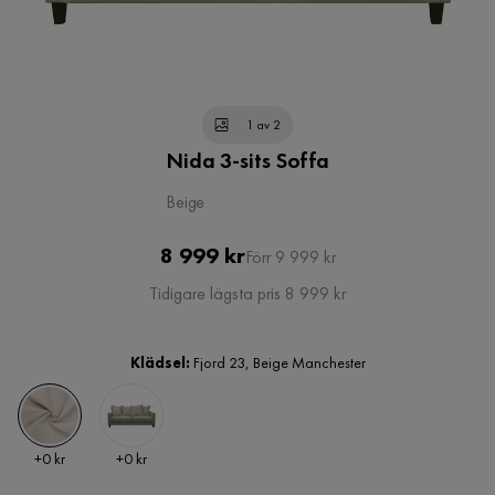
1 av 2
Nida 3-sits Soffa
Beige
Pris
Original
8 999 kr
Förr 9 999 kr
Pris
Tidigare lägsta pris 8 999 kr
Klädsel:
Fjord 23, Beige Manchester
Pris
Pris
+
0 kr
+
0 kr