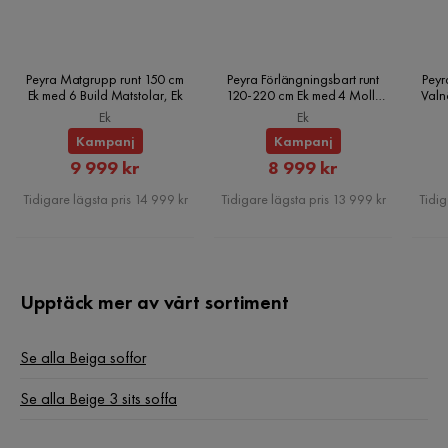
Ge ditt vardagsrum en stilfull och bekväm uppdatering med
Klädselutseende
Manchestertyg
Nida 3-sits soffan.
Modern design med bekväm stoppning
Funktion
Peyra Matgrupp runt 150 cm
Peyra Förlängningsbart runt
Peyr
Ek med 6 Build Matstolar, Ek
120-220 cm Ek med 4 Molly
Valn
Elegant beige färg med svarta ben
Matstolar, Ek
Avtagbar klädsel
Ja
Ek
Ek
Avtagbar klädsel för enkel rengöring
Kampanj
Kampanj
Rabatterat
Rabatterat
9 999 kr
8 999 kr
Övrigt
Pris
Pris
Tidigare lägsta pris 14 999 kr
Tidigare lägsta pris 13 999 kr
Tidig
Färgnamn
Beige
Elanslutning
Nej
Upptäck mer av vårt sortiment
Garanti
10 år
Färg ben
Svart
Se alla Beiga soffor
Tvättråd
Handtvätt
Se alla Beige 3 sits soffa
Färg
Beige