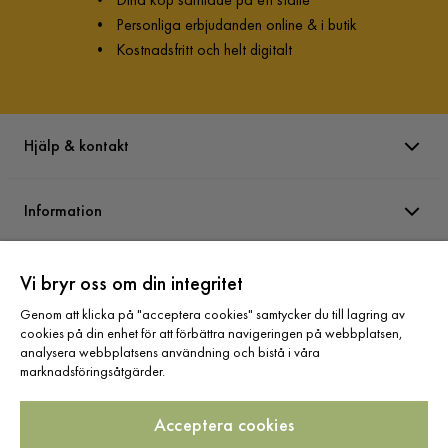
•
Personliga erbjudanden online & i butik
•
Kostnadsfritt och helt digitalt
Hjälp & kontakt
Information
Varumärken
Vi bryr oss om din integritet
Genom att klicka på "acceptera cookies" samtycker du till lagring av
cookies på din enhet för att förbättra navigeringen på webbplatsen,
Sortiment
analysera webbplatsens användning och bistå i våra
marknadsföringsåtgärder.
Acceptera cookies