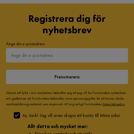
Klädsel
Fjord 23, Beige Manchester
Registrera dig för
Fotpall ingår
Nej
nyhetsbrev
Form
Rak
Ange din e-postadress
Serie
Nida
Prenumerera
Genom att fylla i min mailadress bekräftar jag att jag vill ha Furniturebox nyhetsbrev
och godkänner att Furniturebox behandlar mina personuppgifter för att kunna skicka
marknadsföringsmaterial som anpassats till mig enligt Furniturebox
Integritetspolicy
.
Ja, tack! Jag vill även skapa ett konto till Mina sidor.
Allt detta och mycket mer:
•
Dina köp samlade på ett ställe