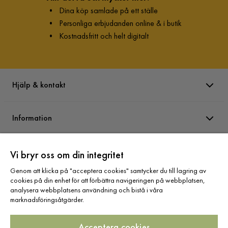
•
Dina köp samlade på ett ställe
•
Personliga erbjudanden online & i butik
•
Kostnadsfritt och helt digitalt
Hjälp & kontakt
Information
Varumärken
Vi bryr oss om din integritet
Genom att klicka på "acceptera cookies" samtycker du till lagring av
cookies på din enhet för att förbättra navigeringen på webbplatsen,
Sortiment
analysera webbplatsens användning och bistå i våra
marknadsföringsåtgärder.
Acceptera cookies