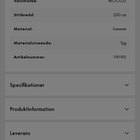
Varumärke
:
WOOOD
Sittbredd
:
250 cm
Material
:
Sammet
Materialutseende
:
Tyg
Artikelnummer
:
1191192
Specifikationer
Artikelnummer:
1191192
Produktinformation
Storlek
Höjd
83 cm
Leverans
Sittbredd
250 cm