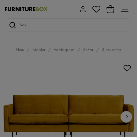
Hem
Möbler
Vardagsrum
Soffor
3-sits soffor