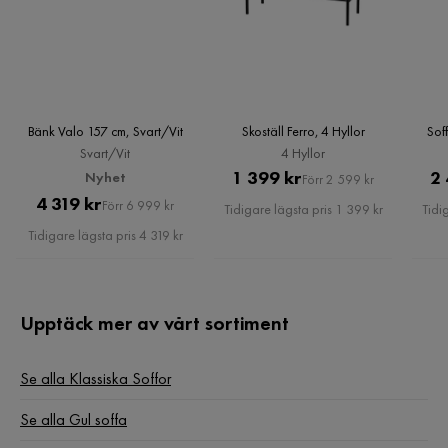
Bänk Valo 157 cm, Svart/Vit
Skoställ Ferro, 4 Hyllor
Sof
Svart/Vit
4 Hyllor
Pris
Original
1 399 kr
2 
Nyhet
Förr 2 599 kr
Pris
Original
4 319 kr
Pris
Förr 6 999 kr
Tidigare lägsta pris 1 399 kr
Tidi
Pris
Tidigare lägsta pris 4 319 kr
Upptäck mer av vårt sortiment
Se alla Klassiska Soffor
Se alla Gul soffa