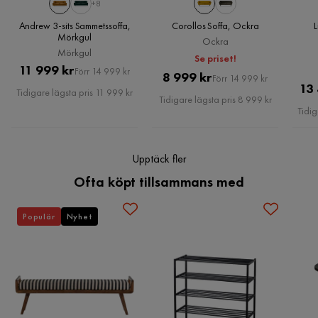
+8
Övrigt
Andrew 3-sits Sammetssoffa,
Corollos Soffa, Ockra
L
Färg
Gul
Mörkgul
Ockra
Mörkgul
Se priset!
Pris
Original
Form
Rak
11 999 kr
Förr 14 999 kr
Pris
Original
8 999 kr
Förr 14 999 kr
Pris
13
Tidigare lägsta pris 11 999 kr
Pris
Tidigare lägsta pris 8 999 kr
Färgnamn
Gul
Tidig
Garanti
10 år
Upptäck fler
Stil
Tidlös
Ofta köpt tillsammans med
Fotpall ingår
Nej
Populär
Nyhet
Serie