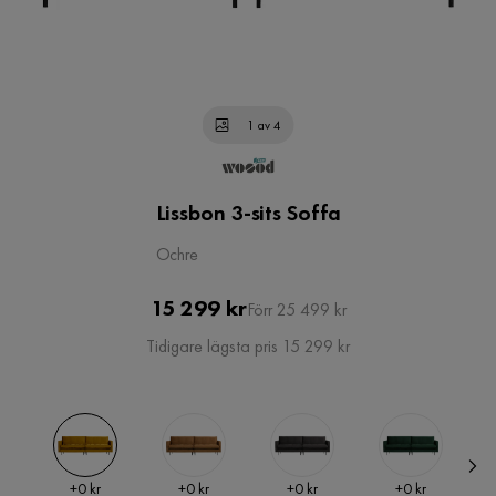
1 av 4
Lissbon 3-sits Soffa
Ochre
Pris
Original
15 299 kr
Förr 25 499 kr
Pris
Tidigare lägsta pris 15 299 kr
Pris
Pris
Pris
Pris
+
0 kr
+
0 kr
+
0 kr
+
0 kr