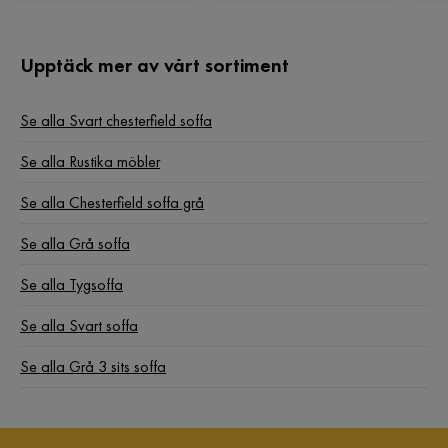
FG
Amazing couch and amazing consumer support and delivery,
Upptäck mer av vårt sortiment
we planned it one moth ahead and everything went perfectly.
The couch is very nice, perfect for those who don't like a
super soft one. Very happy with the purchase :)
Se alla Svart chesterfield soffa
4 år sedan
2
2
Se alla Rustika möbler
Se alla Chesterfield soffa grå
Pera P
PP
Se alla Grå soffa
Jätte skönt att sitta!
Se alla Tygsoffa
4 år sedan
Se alla Svart soffa
Visa fler recensioner
Se alla Grå 3 sits soffa
Verified by Trustvoice