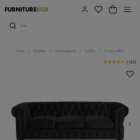
Hem
Möbler
Vardagsrum
Soffor
3-sits soffor
(
145
)