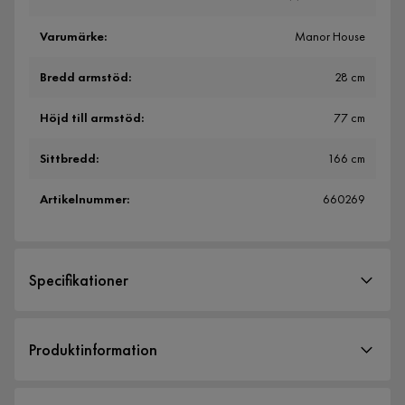
Varumärke
:
Manor House
Bredd armstöd
:
28 cm
Höjd till armstöd
:
77 cm
Sittbredd
:
166 cm
Artikelnummer
:
660269
Specifikationer
Artikelnummer:
660269
Produktinformation
Storlek
Tidlöst, rustikt och makalöst vackert! Vår klassiska 3-sits
Bredd armstöd
28 cm