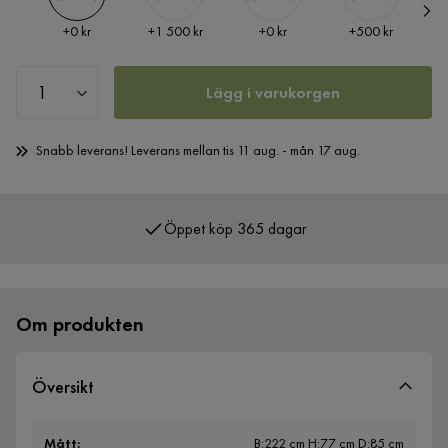
Pris
Pris
Pris
Pris
P
+
0 kr
+
1 500 kr
+
0 kr
+
500 kr
Lägg i varukorgen
Snabb leverans! Leverans mellan tis 11 aug. - mån 17 aug.
Öppet köp 365 dagar
Över 400 000 nöjda kunder
Om produkten
Översikt
Mått
:
B:222 cm H:77 cm D:85 cm