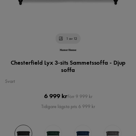
1 av 12
Chesterfield Lyx 3-sits Sammetssoffa - Djup
soffa
Svart
Pris
Original
6 999 kr
Förr 9 999 kr
Pris
Tidigare lägsta pris 6 999 kr