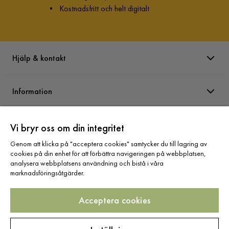
•
Kostnadsfritt och helt digitalt
Hjälp & kontakt
Information
Varumärken
Vi bryr oss om din integritet
Genom att klicka på "acceptera cookies" samtycker du till lagring av
cookies på din enhet för att förbättra navigeringen på webbplatsen,
Sortiment
analysera webbplatsens användning och bistå i våra
marknadsföringsåtgärder.
Acceptera cookies
Följ oss