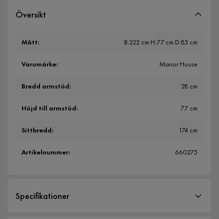
Översikt
Mått
:
B:222 cm H:77 cm D:85 cm
Varumärke
:
Manor House
Bredd armstöd
:
28 cm
Höjd till armstöd
:
77 cm
Sittbredd
:
174 cm
Artikelnummer
:
660275
Specifikationer
Artikelnummer:
660275