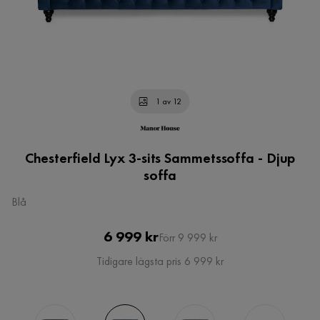
1 av 12
Chesterfield Lyx 3-sits Sammetssoffa - Djup
soffa
Blå
Pris
Original
6 999 kr
Förr 9 999 kr
Pris
Tidigare lägsta pris 6 999 kr