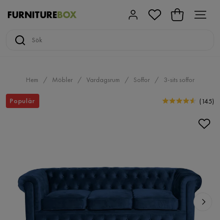
Hem
Möbler
Vardagsrum
Soffor
3-sits soffor
Populär
(
145
)