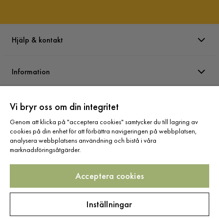
Hjälp & kontakt
Information
Varumärken
Vi bryr oss om din integritet
Genom att klicka på "acceptera cookies" samtycker du till lagring av
cookies på din enhet för att förbättra navigeringen på webbplatsen,
Sortiment
analysera webbplatsens användning och bistå i våra
marknadsföringsåtgärder.
Acceptera cookies
Följ oss
Inställningar