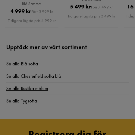
Tycker om stilen, sitter bra i den helt perfekt
vardagsrum, Blå Sammet
Blå Sammet
Pris
Original
5 499 kr
16
Förr 7 499 kr
Pris
Original
4 999 kr
1 år sedan
Förr 5 999 kr
Pris
Tidigare lägsta pris 5 499 kr
Tidig
Pris
Tidigare lägsta pris 4 999 kr
Francesca G
FG
Amazing couch and amazing consumer support and delivery,
Upptäck mer av vårt sortiment
we planned it one moth ahead and everything went perfectly.
The couch is very nice, perfect for those who don't like a
super soft one. Very happy with the purchase :)
Se alla Blå soffa
4 år sedan
2
2
Se alla Chesterfield soffa blå
Se alla Rustika möbler
Pera P
PP
Se alla Tygsoffa
Jätte skönt att sitta!
4 år sedan
Registrera dig för
Visa fler recensioner