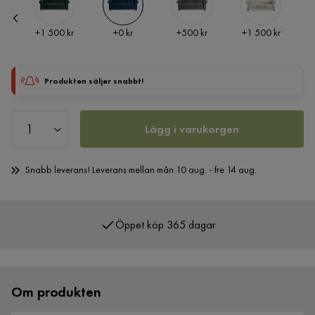
Pris
Pris
Pris
Pris
+
1 500 kr
+
0 kr
+
500 kr
+
1 500 kr
Produkten säljer snabbt!
Lägg i varukorgen
Snabb leverans! Leverans mellan mån 10 aug. - fre 14 aug.
Öppet köp 365 dagar
Över 400 000 nöjda kunder
Om produkten