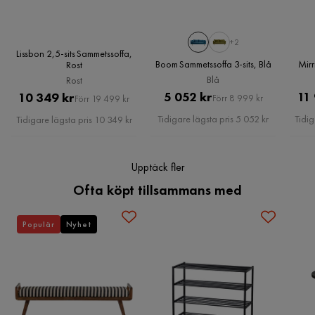
Klädselutseende
Sammet
+2
Övrigt
Lissbon 2,5-sits Sammetssoffa,
Boom Sammetssoffa 3-sits, Blå
Mirr
Rost
Färg
Röd
Blå
Rost
Pris
Original
Pris
Original
5 052 kr
11
10 349 kr
Förr 8 999 kr
Förr 19 499 kr
Form
Rak
Pris
Pris
Tidigare lägsta pris 5 052 kr
Tidig
Tidigare lägsta pris 10 349 kr
Färgnamn
Orange/Röd
Upptäck fler
Garanti
10 år
Ofta köpt tillsammans med
Stil
Retro
Populär
Nyhet
Fotpall ingår
Nej
Serie