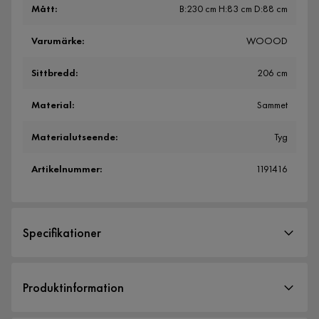
Mått
:
B:230 cm H:83 cm D:88 cm
Varumärke
:
WOOOD
Sittbredd
:
206 cm
Material
:
Sammet
Materialutseende
:
Tyg
Artikelnummer
:
1191416
Specifikationer
Artikelnummer:
1191416
Produktinformation
Storlek