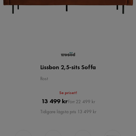
Lissbon 2,5-sits Soffa
Rost
Se priset!
Pris
Original
13 499 kr
Förr 22 499 kr
Pris
Tidigare lägsta pris 13 499 kr