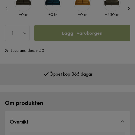
Pris
Pris
Pris
Pris
+
0 kr
+
0 kr
+
0 kr
−450 kr
Lägg i varukorgen
Leverans: dec. v. 50
Öppet köp 365 dagar
Över 400 000 nöjda kunder
Om produkten
Översikt