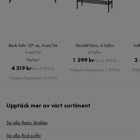
Bänk Valo 157 cm, Svart/Vit
Skoställ Ferro, 4 Hyllor
Sof
Svart/Vit
4 Hyllor
Pris
Original
1 399 kr
2 
Nyhet
Förr 2 599 kr
Pris
Original
4 319 kr
Pris
Förr 6 999 kr
Tidigare lägsta pris 1 399 kr
Tidi
Pris
Tidigare lägsta pris 4 319 kr
Upptäck mer av vårt sortiment
Se alla Retro Möbler
Se alla Röd soffa