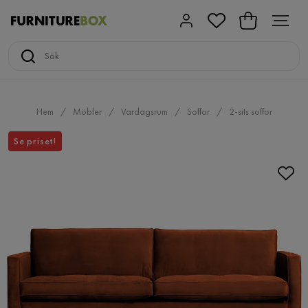
Hem
Möbler
Vardagsrum
Soffor
2-sits soffor
Se priset!