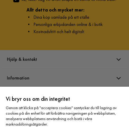
Allt detta och mycket mer:
•
Dina köp samlade på ett ställe
•
Personliga erbjudanden online & i butik
•
Kostnadsfritt och helt digitalt
Hjälp & kontakt
Information
Varumärken
Vi bryr oss om din integritet
Genom att klicka på "acceptera cookies" samtycker du till lagring av
cookies på din enhet för att förbättra navigeringen på webbplatsen,
Sortiment
analysera webbplatsens användning och bistå i våra
marknadsföringsåtgärder.