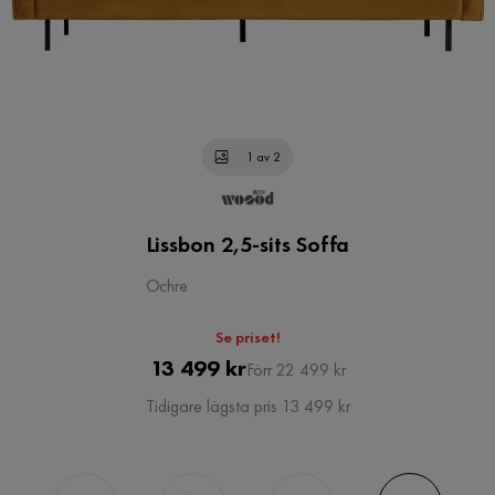
1 av 2
Lissbon 2,5-sits Soffa
Ochre
Se priset!
Pris
Original
13 499 kr
Förr 22 499 kr
Pris
Tidigare lägsta pris 13 499 kr