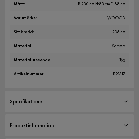
Mått
:
B:230 cm H:83 cm D:88 cm
Varumärke
:
WOOOD
Sittbredd
:
206 cm
Material
:
Sammet
Materialutseende
:
Tyg
Artikelnummer
:
1191317
Specifikationer
Artikelnummer:
1191317
Produktinformation
Storlek