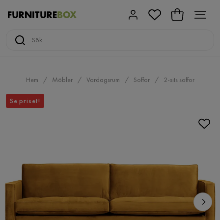
Hem
Möbler
Vardagsrum
Soffor
2-sits soffor
Se priset!