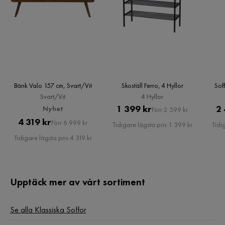
Bänk Valo 157 cm, Svart/Vit
Skoställ Ferro, 4 Hyllor
Sof
Svart/Vit
4 Hyllor
Pris
Original
1 399 kr
2 
Nyhet
Förr 2 599 kr
Pris
Original
4 319 kr
Pris
Förr 6 999 kr
Tidigare lägsta pris 1 399 kr
Tidi
Pris
Tidigare lägsta pris 4 319 kr
Upptäck mer av vårt sortiment
Se alla Klassiska Soffor