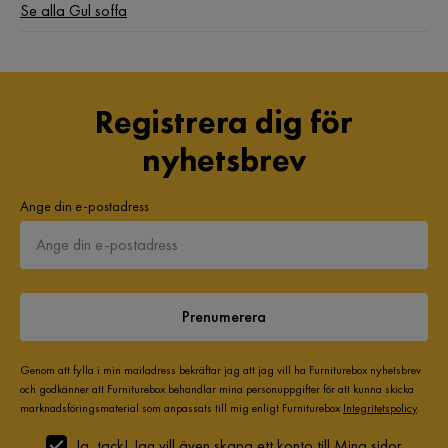
Se alla Gul soffa
Registrera dig för
nyhetsbrev
Ange din e-postadress
Prenumerera
Genom att fylla i min mailadress bekräftar jag att jag vill ha Furniturebox nyhetsbrev
och godkänner att Furniturebox behandlar mina personuppgifter för att kunna skicka
marknadsföringsmaterial som anpassats till mig enligt Furniturebox
Integritetspolicy
.
Ja, tack! Jag vill även skapa ett konto till Mina sidor.