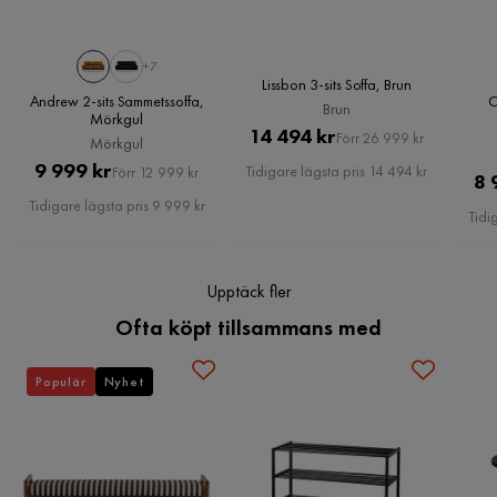
Klädselutseende
Sammet
+7
Övrigt
Lissbon 3-sits Soffa, Brun
Andrew 2-sits Sammetssoffa,
C
Brun
Färg
Gul
Mörkgul
Pris
Original
14 494 kr
Förr 26 999 kr
Mörkgul
Pris
Pris
Original
Form
Rak
9 999 kr
Tidigare lägsta pris 14 494 kr
Förr 12 999 kr
8 
Pris
Tidigare lägsta pris 9 999 kr
Tidi
Färgnamn
Gul
Garanti
10 år
Upptäck fler
Stil
Tidlös
Ofta köpt tillsammans med
Fotpall ingår
Nej
Populär
Nyhet
Serie