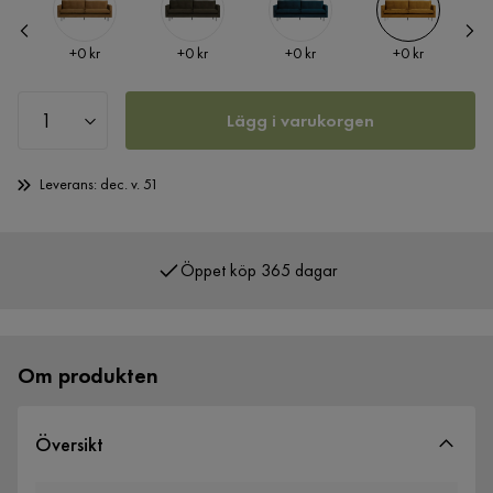
Pris
Pris
Pris
Pris
+
0 kr
+
0 kr
+
0 kr
+
0 kr
Lägg i varukorgen
Leverans: dec. v. 51
Öppet köp 365 dagar
Över 400 000 nöjda kunder
Om produkten
Översikt