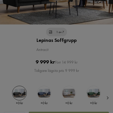
1 av 7
Lepinas Soffgrupp
Antracit
Pris
Original
9 999 kr
Förr 14 999 kr
Pris
Tidigare lägsta pris 9 999 kr
Pris
Pris
Pris
Pris
+
0 kr
+
0 kr
+
0 kr
+
0 kr