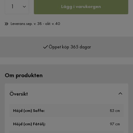
Lägg i varukorgen
Leverans sep. v. 38 - okt. v. 40
Öppet köp 365 dagar
Över 400 000 nöjda kunder
Om produkten
Översikt
Höjd (cm) Soffa
:
85 cm
Höjd (cm) Fåtölj
:
97 cm