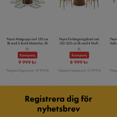
Serie
Peyra Matgrupp runt 150 cm
Peyra Förlängningsbart runt
Peyr
Ek med 6 Build Matstolar, Ek
120-220 cm Ek med 4 Molly
Valn
Matstolar, Ek
Ek
Ek
Kampanj
Kampanj
Rabatterat
Rabatterat
9 999 kr
8 999 kr
Pris
Pris
Tidigare lägsta pris 14 999 kr
Tidigare lägsta pris 13 999 kr
Tidig
Registrera dig för
nyhetsbrev