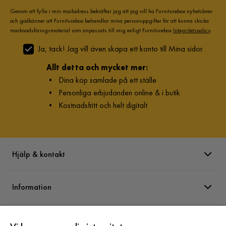
Bredd
195 cm
Genom att fylla i min mailadress bekräftar jag att jag vill ha Furniturebox nyhetsbrev
och godkänner att Furniturebox behandlar mina personuppgifter för att kunna skicka
marknadsföringsmaterial som anpassats till mig enligt Furniturebox
Integritetspolicy
.
Djup
95 cm
Ja, tack! Jag vill även skapa ett konto till Mina sidor.
Sitthöjd
46 cm
Allt detta och mycket mer:
•
Dina köp samlade på ett ställe
Antal
•
Personliga erbjudanden online & i butik
Antal sittplatser
3
•
Kostnadsfritt och helt digitalt
Material
Material stomme
Trä
Hjälp & kontakt
Martindale
27000
Information
Material
Tyg
Materialutseende
Tyg
Varumärken