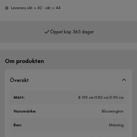
Leverans okt. v. 42 - okt. v. 44
Öppet köp 365 dagar
Över 400 000 nöjda kunder
Om produkten
Översikt
Mått
:
B:195 cm H:85 cm D:95 cm
Varumärke
:
Bloomington
Ben
:
Mässing