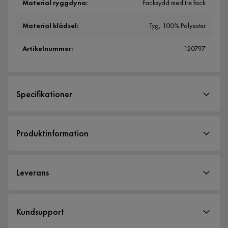
Material ryggdyna
:
Facksydd med tre fack
Material klädsel
:
Tyg, 100% Polyester
Artikelnummer
:
120797
Specifikationer
Artikelnummer:
120797
Produktinformation
Storlek
Bredd
195 cm
Leverans
Höjd
85 cm
Djup
95 cm
Leveranssätt
Kundsupport
När du beställer från Furniturebox levereras dina produkter