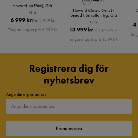
+2
Garanti
10 år
Howard Lyx Fåtölj, Grå
Howard Classic 6-sits L-
O
Grå
formad Hörnsoffa i Tyg, Grå
Färg
Grå
Pris
Original
6 999 kr
Förr 8 999 kr
Grå
4
Pris
Pris
Original
13 999 kr
Tidigare lägsta pris 6 999 kr
Förr 17 999 kr
Tidi
Howard Lyx 3-sits Tygsoffa
Pris
Tidigare lägsta pris 13 999 kr
Storlek
Höjd
85 cm
Registrera dig för
Höjd till armstöd
59 cm
nyhetsbrev
Bredd armstöd
17 cm
Ange din e-postadress
Djup armstöd
78 cm
Sittbredd
160 cm
Prenumerera
Sittdjup
56 cm