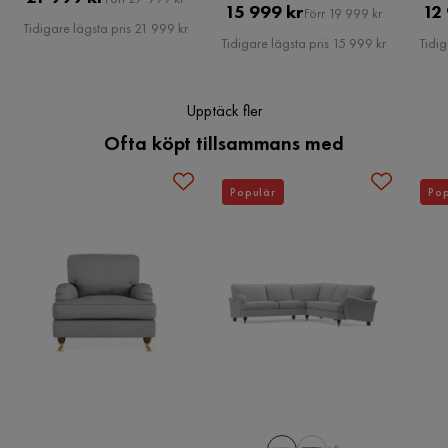
Pris
Original
15 999 kr
12
Övrigt
Förr 19 999 kr
Pris
Tidigare lägsta pris 21 999 kr
Pris
Tidigare lägsta pris 15 999 kr
Tidig
Serie
Howard
Kvalitet
Bättre
Upptäck fler
Ofta köpt tillsammans med
Brand
Bloomington
Namn klädsel
Triana 1
Populär
Pop
Utseende
Tyg
Fotpall ingår
Nej
Nackstöd ingår
Ingår ej
Stil
Lantligt
Färgnamn
Ljusgrå