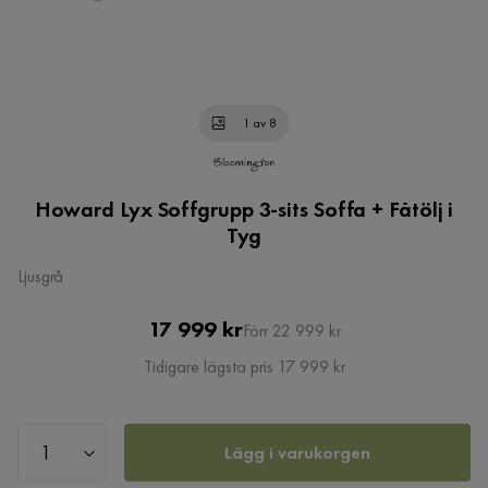
1 av 8
Howard Lyx Soffgrupp 3-sits Soffa + Fåtölj i
Tyg
Ljusgrå
Pris
Original
17 999 kr
Förr 22 999 kr
Pris
Tidigare lägsta pris 17 999 kr
Lägg i varukorgen