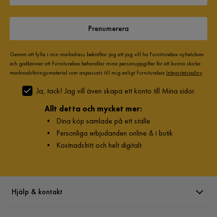
Förvaring
Nej
Med oändliga valmöjligheter kan du kombinera ditt
vardagsrum precis så som du vill ha det.
Prenumerera
Övrigt
Färgnamn
Ljusgrå
Genom att fylla i min mailadress bekräftar jag att jag vill ha Furniturebox nyhetsbrev
och godkänner att Furniturebox behandlar mina personuppgifter för att kunna skicka
Med belysning
Nej
marknadsföringsmaterial som anpassats till mig enligt Furniturebox
Integritetspolicy
.
Ja, tack! Jag vill även skapa ett konto till Mina sidor.
Tvättbar
Nej
Allt detta och mycket mer:
Elanslutning
Nej
•
Dina köp samlade på ett ställe
•
Personliga erbjudanden online & i butik
Nackstöd ingår
Ingår ej
•
Kostnadsfritt och helt digitalt
Garanti
10 år
Stil
Tidlös
Hjälp & kontakt
Design
Howard