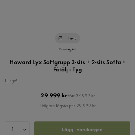
1 av 8
Howard Lyx Soffgrupp 3-sits + 2-sits Soffa +
Fåtölj i Tyg
Ljusgrå
Pris
Original
29 999 kr
Förr 37 999 kr
Pris
Tidigare lägsta pris 29 999 kr
Lägg i varukorgen