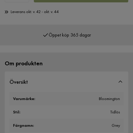
Leverans okt. v. 42 - okt. v. 44
Öppet köp 365 dagar
Över 400 000 nöjda kunder
Om produkten
Översikt
Varumärke
:
Bloomington
Stil
:
Tidlös
Färgnamn
:
Grey