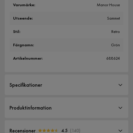
Varumärke
:
Manor House
Utseende
:
Sammet
Stil
:
Retro
Färgnamn
:
Grön
Artikelnummer
:
688624
Specifikationer
Artikelnummer:
688624
Produktinformation
Storlek
Chesterfield är en soffgrupp med trendig framtoning i en
Bredd
222 cm
klassiskt brittisk stil. Stilsäkra vardagsrummet genom att satsa
Recensioner
4.5
(
140
)