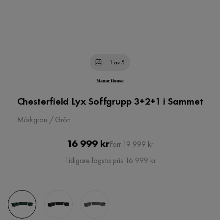
1 av 5
Chesterfield Lyx Soffgrupp 3+2+1 i Sammet
Mörkgrön / Grön
Pris
Original
16 999 kr
Förr 19 999 kr
Pris
Tidigare lägsta pris 16 999 kr