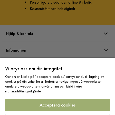
•
Personliga erbjudanden online & i butik
Övrigt
•
Kostnadsfritt och helt digitalt
Färg
Grön
Färgnamn
Mörkgrön Sammet
Hjälp & kontakt
Utseende
Sammet
Information
Garanti
10 år
Stil
Rustik
Varumärken
Vi bryr oss om din integritet
Serie
Chesterfield
Genom att klicka på "acceptera cookies" samtycker du till lagring av
cookies på din enhet för att förbättra navigeringen på webbplatsen,
Sortiment
analysera webbplatsens användning och bistå i våra
Chesterfield Lyx 3 sits Sammetssoffa - Djup
marknadsföringsåtgärder.
soffa
Acceptera cookies
Storlek