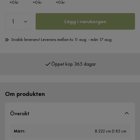
Pris
Pris
Pris
+
0 kr
+
0 kr
+
0 kr
Lägg i varukorgen
Snabb leverans! Leverans mellan tis 11 aug. - mån 17 aug.
Öppet köp 365 dagar
Över 400 000 nöjda kunder
Om produkten
Översikt
Mått
:
B:222 cm D:85 cm