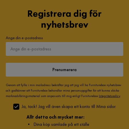
5 år sedan
3
Chesterfield Lyx Stor skön djup
Registrera dig för
sammetsfåtölj - Fåtölj till vardagsrum
Visa fler recensioner
nyhetsbrev
Storlek
Verified by Trustvoice
Ange din e-postadress
Höjd
75 cm
Bredd
112 cm
Djup
85 cm
Prenumerera
Material
Genom att fylla i min mailadress bekräftar jag att jag vill ha Furniturebox nyhetsbrev
och godkänner att Furniturebox behandlar mina personuppgifter för att kunna skicka
Material
Tyg
marknadsföringsmaterial som anpassats till mig enligt Furniturebox
Integritetspolicy
.
Ja, tack! Jag vill även skapa ett konto till Mina sidor.
Materialutseende
Tyg
Allt detta och mycket mer:
Sammansättning
100% polyester
•
Dina köp samlade på ett ställe