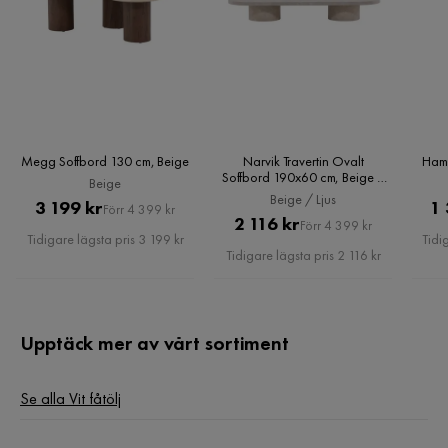
Megg Soffbord 130 cm, Beige
Narvik Travertin Ovalt
Hamd
Soffbord 190x60 cm, Beige /
Beige
Ljus
Beige / Ljus
Pris
Original
3 199 kr
1 
Förr 4 399 kr
Pris
Original
2 116 kr
Förr 4 399 kr
Pris
Tidigare lägsta pris 3 199 kr
Tidi
Pris
Tidigare lägsta pris 2 116 kr
Upptäck mer av vårt sortiment
Se alla Vit fåtölj