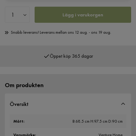
Lägg i varukorgen
Snabb leverans! Leverans mellan ons 12 aug. - ons 19 aug.
Öppet köp 365 dagar
Över 400 000 nöjda kunder
Om produkten
Översikt
Mått
:
B:68.5 cm H:97.5 cm D:90 cm
Varumärke
:
Venture Home