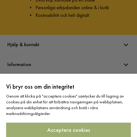
•
Personliga erbjudanden online & i butik
•
Kostnadsfritt och helt digitalt
Hjälp & kontakt
Information
Varumärken
Vi bryr oss om din integritet
Genom att klicka på "acceptera cookies" samtycker du till lagring av
cookies på din enhet för att förbättra navigeringen på webbplatsen,
Sortiment
analysera webbplatsens användning och bistå i våra
marknadsföringsåtgärder.
Acceptera cookies