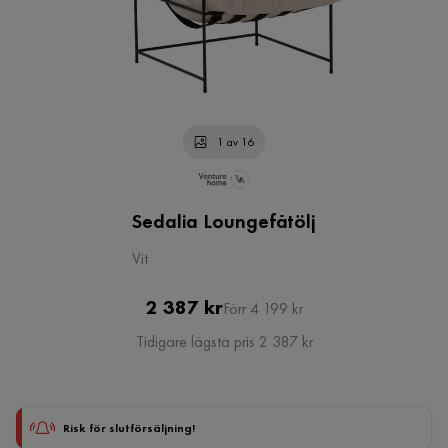
1 av 16
Sedalia Loungefåtölj
Vit
Pris
Original
2 387 kr
Förr 4 199 kr
Pris
Tidigare lägsta pris 2 387 kr
Risk för slutförsäljning!