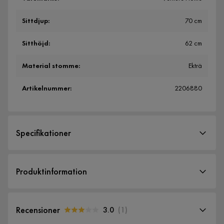
Sittdjup
:
70 cm
Sitthöjd
:
62 cm
Material stomme
:
Ekträ
Artikelnummer
:
2206880
Specifikationer
Artikelnummer:
2206880
Produktinformation
Storlek
Höjd
97.5 cm
Recensioner
3.0
(
1
)
Sittdjup
70 cm