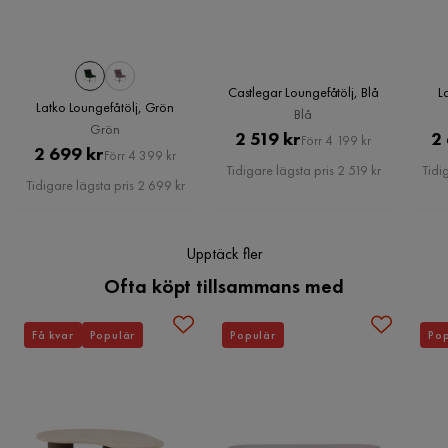
Färgnamn
Vit
Tvättbar
Nej
Castlegar Loungefåtölj, Blå
L
Latko Loungefåtölj, Grön
Blå
Grön
Färg ben
Svart
Pris
Original
2 519 kr
2
Förr 4 199 kr
Pris
Original
2 699 kr
Förr 4 399 kr
Pris
Tidigare lägsta pris 2 519 kr
Tidi
Montering krävs
Ja
Pris
Tidigare lägsta pris 2 699 kr
Vikt
13.5 kg
Upptäck fler
Skötselråd
Torka av med lätt fuktig trasa.
Ofta köpt tillsammans med
Färg
Vit
Få kvar
Populär
Populär
Pop
Fotpall ingår
Nej
Serie
Sedalia