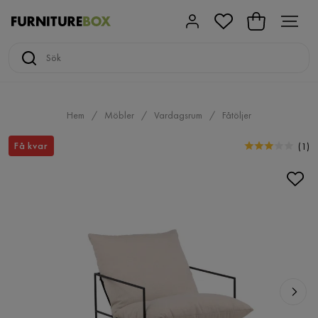
Hem
Möbler
Vardagsrum
Fåtöljer
Få kvar
(
1
)