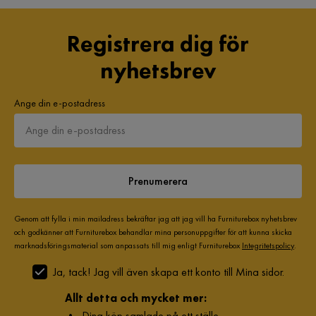
Registrera dig för
nyhetsbrev
Ange din e-postadress
Prenumerera
Genom att fylla i min mailadress bekräftar jag att jag vill ha Furniturebox nyhetsbrev
och godkänner att Furniturebox behandlar mina personuppgifter för att kunna skicka
marknadsföringsmaterial som anpassats till mig enligt Furniturebox
Integritetspolicy
.
Ja, tack! Jag vill även skapa ett konto till Mina sidor.
Allt detta och mycket mer:
•
Dina köp samlade på ett ställe