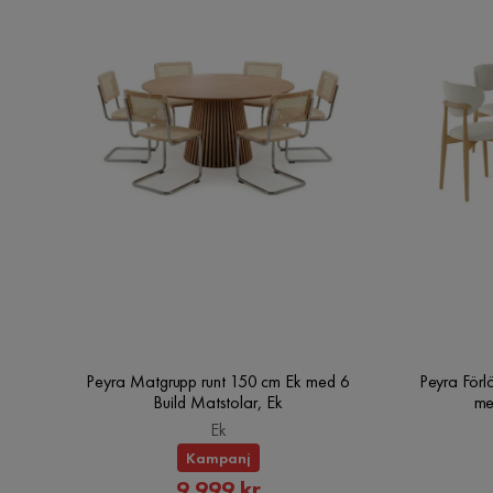
Vikt:
Viktkapacitet:
Erbjudandet inkluderar:
Nyckelfunktioner:
Monteringsinformation:
Ytterligare information:
Underhållstips:
Peyra Matgrupp runt 150 cm Ek med 6
Peyra Förl
Build Matstolar, Ek
me
Polyester:
Ek
Kampanj
Rabatterat
9 999 kr