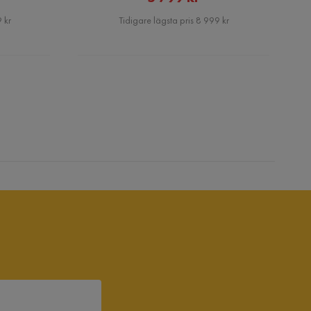
Pris
 kr
Tidigare lägsta pris 8 999 kr