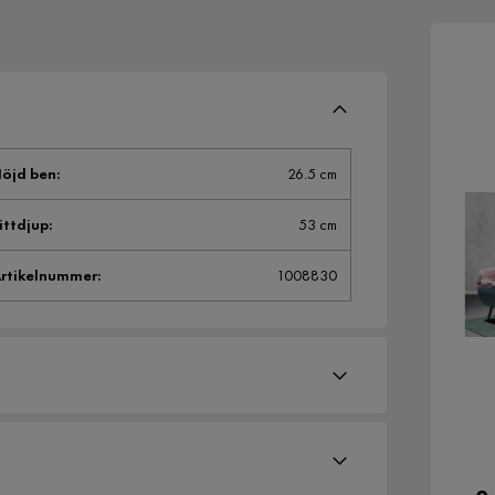
öjd ben
:
26.5 cm
ittdjup
:
53 cm
rtikelnummer
:
1008830