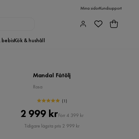
Mina sidor
Kundsupport
 bebis
Kök & hushåll
Mandal Fåtölj
Rosa
(
1
)
Pris
Original
2 999 kr
Förr 4 399 kr
Pris
Tidigare lägsta pris 2 999 kr