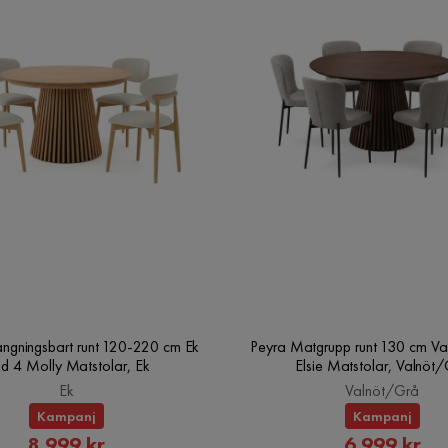
ängningsbart runt 120-220 cm Ek
Peyra Matgrupp runt 130 cm Va
d 4 Molly Matstolar, Ek
Elsie Matstolar, Valnöt
Ek
Valnöt/Grå
Kampanj
Kampanj
Rabatterat
Rabatte
8 999 kr
6 999 kr