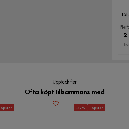
Verified by Trustvoice
Fåtö
Flerf
2
Tid
Upptäck fler
Ofta köpt tillsammans med
Populär
-42%
Populär