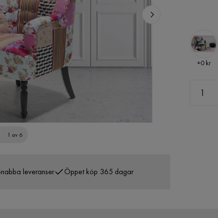
Pris
+
0 kr
1 av 6
nabba leveranser
Öppet köp 365 dagar