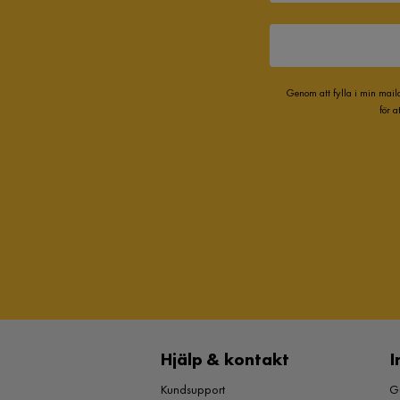
Genom att fylla i min mail
för 
Hjälp & kontakt
I
Kundsupport
Gu