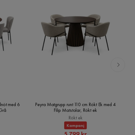
lnöt med 6
Peyra Matgrupp runt 110 cm Rökt Ek med 4
V
/Grå
Filip Matstolar, Rökt ek
Rökt ek
Kampanj
rat
Rabatterat
5 799 kr