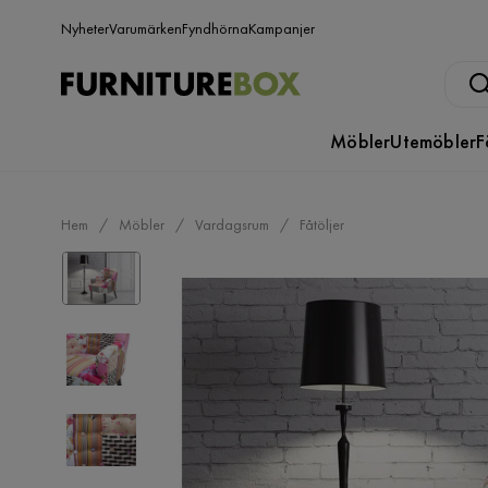
Nyheter
Varumärken
Fyndhörna
Kampanjer
Möbler
Utemöbler
F
Hem
Möbler
Vardagsrum
Fåtöljer