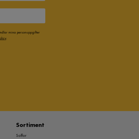
andlar mina personuppgifter
olicy
.
Sortiment
Soffor