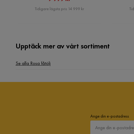
Pris
Tidigare lägsta pris 14 999 kr
Tid
Björkträ:
Upptäck mer av vårt sortiment
Se alla Rosa fåtölj
Ange din e-postadress