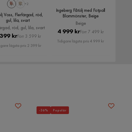
+2
Ingeberg Fåtölj med Fotpall
lj Voss, Flerfärgad, röd,
Blommönster, Beige
gul, lila, svart
Beige
ärgad, röd, gul, lila, svart
Pris
Original
4 999 kr
Förr 7 499 kr
Pris
Original
 399 kr
Förr 3 599 kr
Pris
Tidigare lägsta pris 4 999 kr
Pris
igare lägsta pris 2 399 kr
-36%
Populär