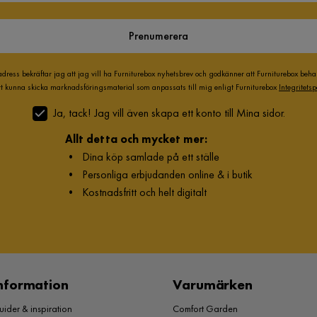
Prenumerera
adress bekräftar jag att jag vill ha Furniturebox nyhetsbrev och godkänner att Furniturebox beh
att kunna skicka marknadsföringsmaterial som anpassats till mig enligt Furniturebox
Integritetsp
Ja, tack! Jag vill även skapa ett konto till Mina sidor.
Allt detta och mycket mer:
•
Dina köp samlade på ett ställe
•
Personliga erbjudanden online & i butik
•
Kostnadsfritt och helt digitalt
nformation
Varumärken
ider & inspiration
Comfort Garden