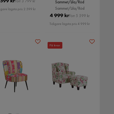
Pris
Original
 599 kr
Förr 3 799 kr
Sammet/Lila/Röd
Pris
Sammet/Lila/Röd
igare lägsta pris 2 599 kr
Pris
Original
4 999 kr
Förr 5 599 kr
Pris
Tidigare lägsta pris 4 999 kr
Få kvar