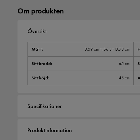
Om produkten
Översikt
Mått
:
B:59 cm H:86 cm D:73 cm
H
Sittbredd
:
65 cm
S
Sitthöjd
:
45 cm
A
Specifikationer
Artikelnummer:
1008830
Produktinformation
Storlek