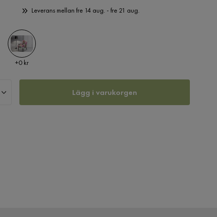
Leverans mellan fre 14 aug. - fre 21 aug.
Pris
+
0 kr
Lägg i varukorgen