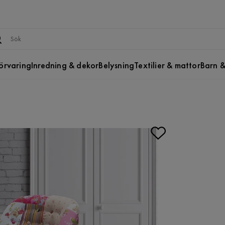
örvaring
Inredning & dekor
Belysning
Textilier & mattor
Barn &