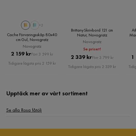
+2
Brittany Skrivbord 121 cm
At
Cache Förvaringsskåp 80x40
Natur, Novogratz
Mar
cm Gul, Novogratz
Novogratz
Novogratz
Se priset!
Pris
Original
2 159 kr
Förr 3 599 kr
Pris
Original
2 339 kr
1
Förr 3 799 kr
Pris
Tidigare lägsta pris 2 159 kr
Pris
Tidigare lägsta pris 2 339 kr
Tidi
Upptäck mer av vårt sortiment
Se alla Rosa fåtölj