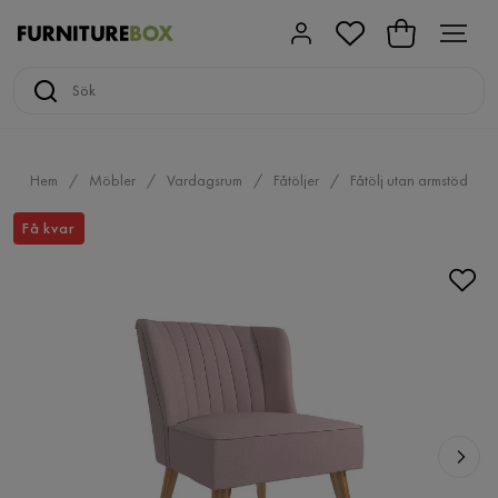
Hem
Möbler
Vardagsrum
Fåtöljer
Fåtölj utan armstöd
Få kvar