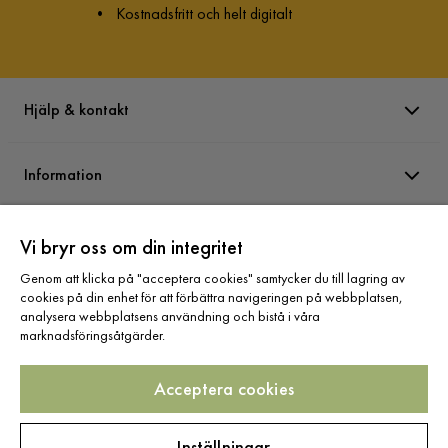
•
Kostnadsfritt och helt digitalt
Hjälp & kontakt
Information
Varumärken
Vi bryr oss om din integritet
Genom att klicka på "acceptera cookies" samtycker du till lagring av
cookies på din enhet för att förbättra navigeringen på webbplatsen,
Sortiment
analysera webbplatsens användning och bistå i våra
marknadsföringsåtgärder.
Acceptera cookies
Följ oss
Inställningar