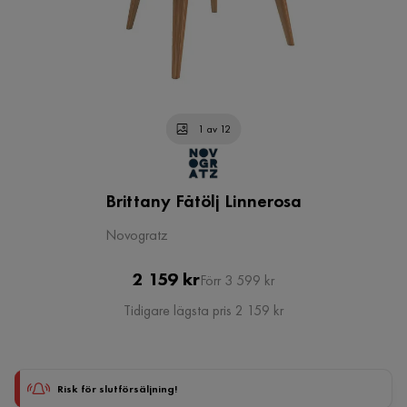
1 av 12
Brittany Fåtölj Linnerosa
Novogratz
Pris
Original
2 159 kr
Förr 3 599 kr
Pris
Tidigare lägsta pris 2 159 kr
Risk för slutförsäljning!