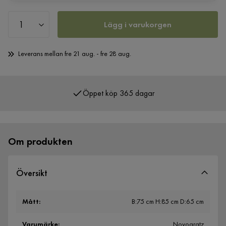
Lägg i varukorgen
Leverans mellan fre 21 aug. - fre 28 aug.
Öppet köp 365 dagar
Över 400 000 nöjda kunder
Om produkten
Översikt
Mått
:
B:75 cm H:85 cm D:65 cm
Varumärke
:
Novogratz