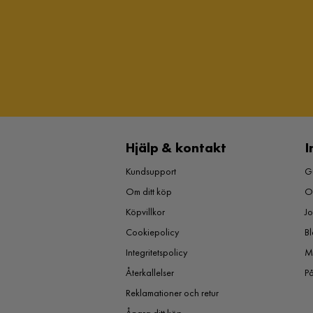
Hjälp & kontakt
I
Kundsupport
Gu
Om ditt köp
O
Köpvillkor
J
Cookiepolicy
Bl
Integritetspolicy
M
Återkallelser
P
Reklamationer och retur