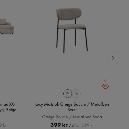
6
rmad XX-
Lucy Matstol, Greige Bouclé / Metallben
yg, Beige
Svart
Greige Bouclé / Metallben Svart
Pris
Original
399 kr
/st
9 kr
Förr 699 kr