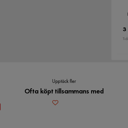
Bredd ryggdyna
60 cm
3
Sittdjup
50 cm
ill och smuts.
Tid
Djup
88 cm
n levereras enligt överenskommelse och
a smuts och damm borta.
Upptäck fler
Martindale
49000
Ofta köpt tillsammans med
Materialutseende
Tyg
tora villan som den lilla studentlägenheten. Den
d och har blivit en favorit för många. I serien
Ben
Trä, svarta,Svart ben
öljer, olika typer av fotpallar och andra trevliga