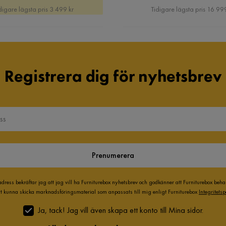
Pris
Pris
Pris
digare lägsta pris 3 499 kr
Tidigare lägsta pris 16 99
Registrera dig för nyhetsbrev
Prenumerera
adress bekräftar jag att jag vill ha Furniturebox nyhetsbrev och godkänner att Furniturebox beh
att kunna skicka marknadsföringsmaterial som anpassats till mig enligt Furniturebox
Integritetsp
Ja, tack! Jag vill även skapa ett konto till Mina sidor.