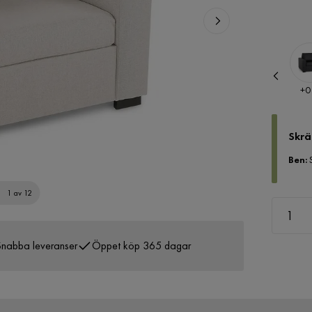
Pris
Pris
+
0 kr
+
0
Skrä
Ben
:
1 av 12
nabba leveranser
Öppet köp 365 dagar