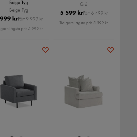
Beige Tyg
Grå
Beige Tyg
Pris
Original
5 599 kr
Förr 6 499 kr
Pris
Original
 999 kr
Förr 9 999 kr
Pris
Tidigare lägsta pris 5 599 kr
Pris
igare lägsta pris 5 999 kr