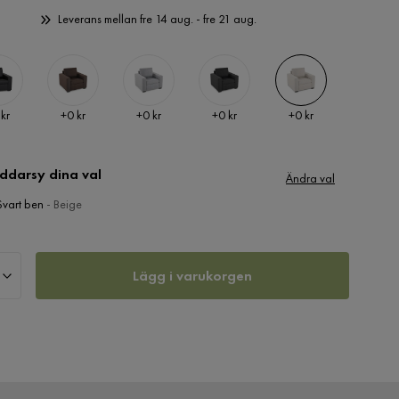
Leverans mellan fre 14 aug. - fre 21 aug.
Pris
Pris
Pris
Pris
 kr
+
0 kr
+
0 kr
+
0 kr
+
0 kr
ddarsy dina val
Ändra val
Svart ben
- Beige
Lägg i varukorgen