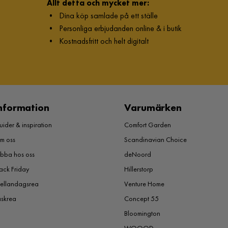
Allt detta och mycket mer:
•
Dina köp samlade på ett ställe
•
Personliga erbjudanden online & i butik
•
Kostnadsfritt och helt digitalt
nformation
Varumärken
ider & inspiration
Comfort Garden
m oss
Scandinavian Choice
obba hos oss
deNoord
ack Friday
Hillerstorp
ellandagsrea
Venture Home
åskrea
Concept 55
Bloomington