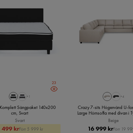
Garanti
10 år
Verified by Trustvoice
Vikt
30 kg
Klädsel
Idalia 1, Beige Tyg
Namn klädsel
Idalia 1
23
+1
+4
n Komplett Sängpaket 140x200
Crazy 7-sits Högervänd U-fo
cm, Svart
Large Hörnsoffa med divan i T
Svart
Beige
Rabatterat
Original
Pris
Original
 499 kr
16 999 kr
Förr 5 999 kr
Förr 19 99