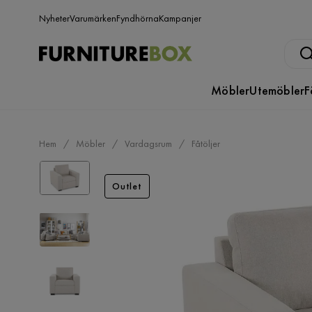
Nyheter
Varumärken
Fyndhörna
Kampanjer
Möbler
Utemöbler
F
Hem
Möbler
Vardagsrum
Fåtöljer
Outlet