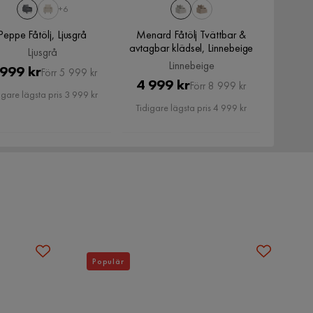
+6
Peppe Fåtölj, Ljusgrå
Menard Fåtölj Tvättbar &
avtagbar klädsel, Linnebeige
Ljusgrå
Linnebeige
Pris
Original
 999 kr
Förr 5 999 kr
Pris
Original
4 999 kr
Förr 8 999 kr
Pris
igare lägsta pris 3 999 kr
Pris
Tidigare lägsta pris 4 999 kr
Populär