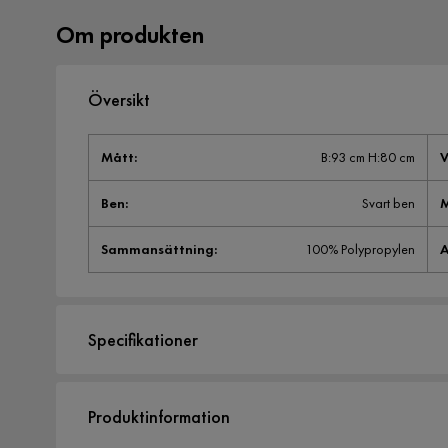
Om produkten
Översikt
Mått
:
B:93 cm H:80 cm
V
Ben
:
Svart ben
M
Sammansättning
:
100% Polypropylen
A
Specifikationer
Artikelnummer:
2291553
Produktinformation
Storlek