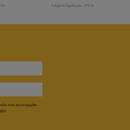
Pris
9 kr
Tidigare lägsta pris 399 kr
andlar mina personuppgifter
olicy
.