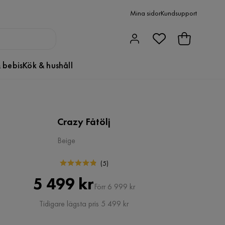
Mina sidor
Kundsupport
 bebis
Kök & hushåll
Crazy Fåtölj
Beige
(
5
)
Pris
Original
5 499 kr
Förr 6 999 kr
Pris
Tidigare lägsta pris 5 499 kr