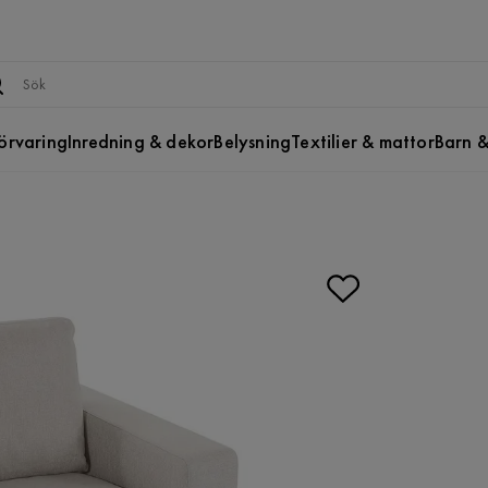
örvaring
Inredning & dekor
Belysning
Textilier & mattor
Barn &