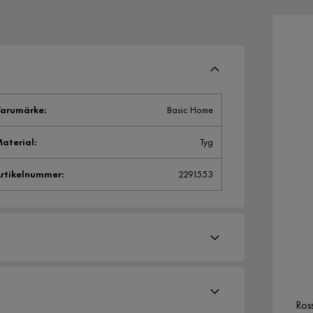
arumärke
:
Basic Home
aterial
:
Tyg
rtikelnummer
:
2291553
Ross