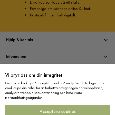
•
Dina köp samlade på ett ställe
•
Personliga erbjudanden online & i butik
Serie
Crazy
•
Kostnadsfritt och helt digitalt
Namn klädsel
Disa 1
Hjälp & kontakt
Information
Varumärken
Vi bryr oss om din integritet
Genom att klicka på "acceptera cookies" samtycker du till lagring av
cookies på din enhet för att förbättra navigeringen på webbplatsen,
Sortiment
analysera webbplatsens användning och bistå i våra
marknadsföringsåtgärder.
Acceptera cookies