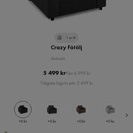
1 av 8
Crazy Fåtölj
Antracit
Pris
Original
5 499 kr
Förr 6 999 kr
Pris
Tidigare lägsta pris 5 499 kr
Pris
Pris
Pris
Pris
+
0 kr
+
0 kr
+
0 kr
+
0 kr