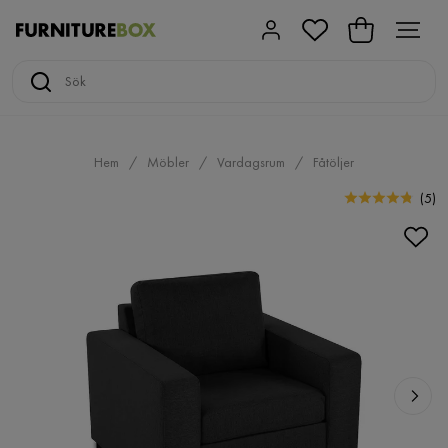
Hem
Möbler
Vardagsrum
Fåtöljer
(
5
)