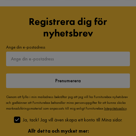
Sammansättning
100% polypropylen
Registrera dig för
Ben
Trä, svarta,Korta Svarta Ben
nyhetsbrev
Stoppning
Rygg Skumsticks,Bollfiber Sits: 30 kg polyeterskum
Ange din e-postadress
Övrigt
Färgnamn
Antracit
Garanti
10 år
Prenumerera
Stil
Tidlös
Genom att fylla i min mailadress bekräftar jag att jag vill ha Furniturebox nyhetsbrev
och godkänner att Furniturebox behandlar mina personuppgifter för att kunna skicka
Vikt
30 kg
marknadsföringsmaterial som anpassats till mig enligt Furniturebox
Integritetspolicy
.
Ja, tack! Jag vill även skapa ett konto till Mina sidor.
Färg
Grå
Allt detta och mycket mer:
Klädsel
Disa 1, Antracit Tyg