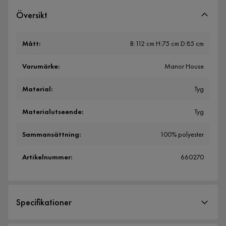
Översikt
Mått
:
B:112 cm H:75 cm D:85 cm
Varumärke
:
Manor House
Material
:
Tyg
Materialutseende
:
Tyg
Sammansättning
:
100% polyester
Artikelnummer
:
660270
Specifikationer
Artikelnummer:
660270