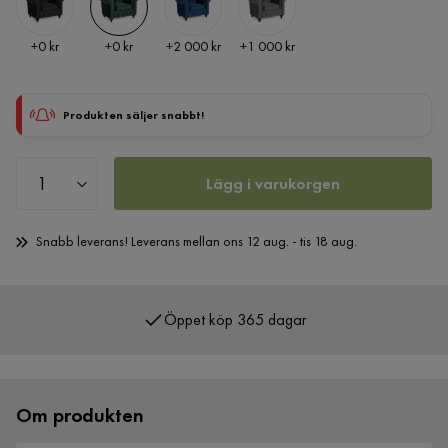
Pris
Pris
Pris
Pris
+
0 kr
+
0 kr
+
2 000 kr
+
1 000 kr
Produkten säljer snabbt!
Lägg i varukorgen
Snabb leverans! Leverans mellan ons 12 aug. - tis 18 aug.
Öppet köp 365 dagar
Om produkten