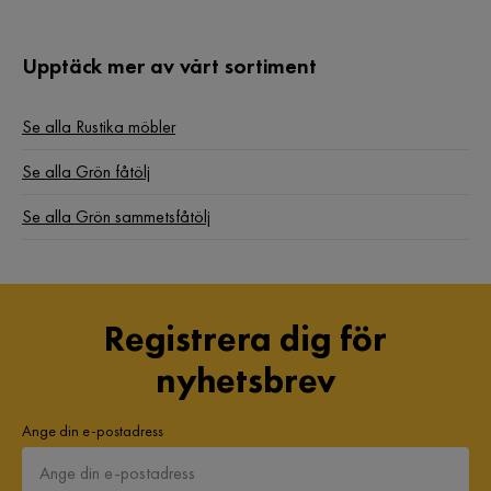
Bra, bekvämt, men priset är högt jämfört med den andra L-
formade soffan
4 år sedan
1
1
Upptäck mer av vårt sortiment
Kesma
Se alla Rustika möbler
K
Se alla Grön fåtölj
Jättebra jag är jätte nöjd med fåtöljen älskar färgen och
tyget
Se alla Grön sammetsfåtölj
4 år sedan
1
Marcela
M
Registrera dig för
nyhetsbrev
An excellent choice and very comfortable
4 år sedan
1
Ange din e-postadress
Kalid S
KS