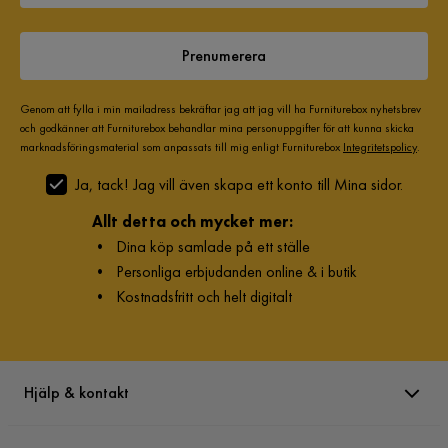
Bästa
Prenumerera
5 år sedan
Genom att fylla i min mailadress bekräftar jag att jag vill ha Furniturebox nyhetsbrev
Berit S
och godkänner att Furniturebox behandlar mina personuppgifter för att kunna skicka
BS
marknadsföringsmaterial som anpassats till mig enligt Furniturebox
Integritetspolicy
.
Ja, tack! Jag vill även skapa ett konto till Mina sidor.
Såå fin! Säger mina gäster också!
Allt detta och mycket mer:
5 år sedan
•
Dina köp samlade på ett ställe
•
Personliga erbjudanden online & i butik
Nawfal J
NJ
•
Kostnadsfritt och helt digitalt
Bästa chefer i Gävle Valbo! Så trevliga
6 år sedan
3
Hjälp & kontakt
Visa fler recensioner