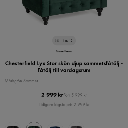
1 av 12
Chesterfield Lyx Stor skön djup sammetsfåtölj -
Fåtölj till vardagsrum
Mörkgrön Sammet
Pris
Original
2 999 kr
Förr 5 999 kr
Pris
Tidigare lägsta pris 2 999 kr