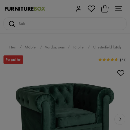
Hem
Möbler
Vardagsrum
Fåtöljer
Chesterfield fåtölj
Populär
(
51
)