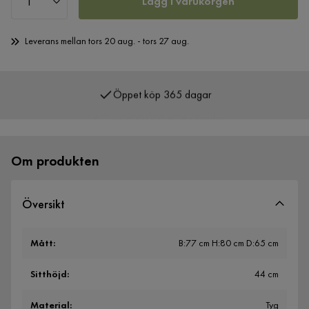
Lägg i varukorgen
Leverans mellan tors 20 aug. - tors 27 aug.
Öppet köp 365 dagar
Över 400 000 nöjda kunder
Om produkten
Översikt
Mått
:
B:77 cm H:80 cm D:65 cm
Sitthöjd
:
44 cm
Material
:
Tyg