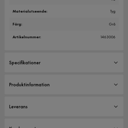
Materialutseende
:
Tyg
Färg
:
Grå
Artikelnummer
:
1463006
Specifikationer
Artikelnummer:
1463006
Produktinformation
Storlek
Höjd
80 cm
Leverans
Bredd
77 cm
Djup
65 cm
Leveranssätt