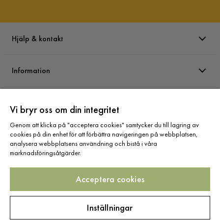
Hjälp & kontakt
Information
Varumärken
Vi bryr oss om din integritet
Genom att klicka på "acceptera cookies" samtycker du till lagring av
Sortiment
cookies på din enhet för att förbättra navigeringen på webbplatsen,
analysera webbplatsens användning och bistå i våra
marknadsföringsåtgärder.
Acceptera cookies
Följ oss
Inställningar