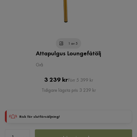
1 av 5
Attapulgus Loungefåtölj
Grå
Pris
Original
3 239 kr
Förr 5 399 kr
Pris
Tidigare lägsta pris 3 239 kr
Risk för slutförsäljning!