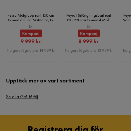
Peyra Matgrupp runt 150 cm
Peyra Förlängningsbart runt
Peyr
Ek med 6 Build Matstolar, Ek
120-220 cm Ek med 4 Molly
Valn
Matstolar, Ek
Ek
Ek
Kampanj
Kampanj
Rabatterat
Rabatterat
9 999 kr
8 999 kr
Pris
Pris
Tidigare lägsta pris 14 999 kr
Tidigare lägsta pris 13 999 kr
Tidig
Upptäck mer av vårt sortiment
Se alla Grå fåtölj
Registrera dig för