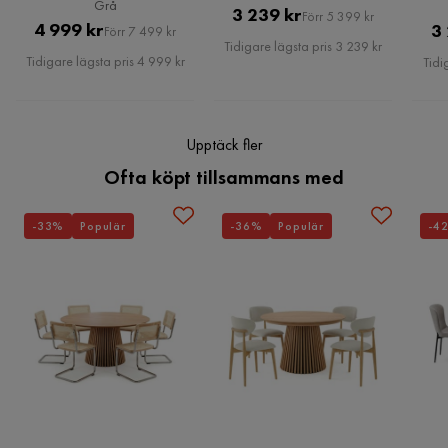
Grå
Pris
Original
3 239 kr
Förr 5 399 kr
Pris
Original
4 999 kr
3
Förr 7 499 kr
Pris
Tidigare lägsta pris 3 239 kr
Pris
Tidigare lägsta pris 4 999 kr
Tidi
Upptäck fler
Ofta köpt tillsammans med
-33%
Populär
-36%
Populär
-4