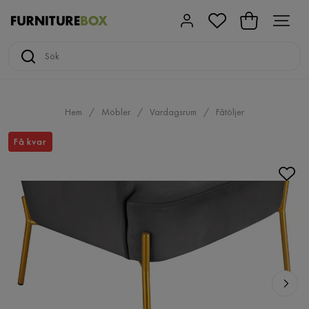
Hem
Möbler
Vardagsrum
Fåtöljer
Få kvar