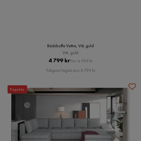
Bäddsoffa Vettre, Vitt, guld
Vitt, guld
Pris
Original
4 799 kr
Förr 6 999 kr
Pris
Tidigare lägsta pris 4 799 kr
Populär