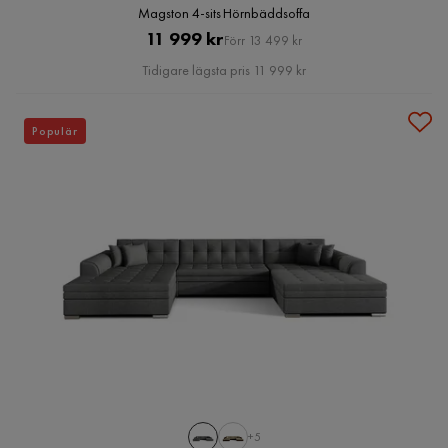
Magston 4-sits Hörnbäddsoffa
Pris
Original
11 999 kr
Förr 13 499 kr
Pris
Tidigare lägsta pris 11 999 kr
Populär
+5