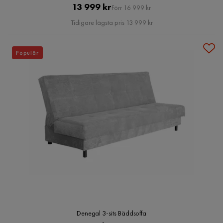
Pris
Original
13 999 kr
Förr 16 999 kr
Pris
Tidigare lägsta pris 13 999 kr
Populär
Denegal 3-sits Bäddsoffa