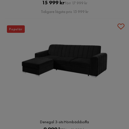
Pris
Original
15 999 kr
Förr 17 999 kr
Pris
Tidigare lägsta pris 15 999 kr
Populär
Denegal 3-sits Hörnbäddsoffa
Pris
Original