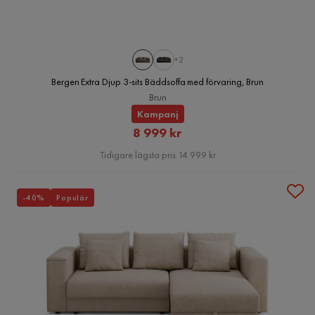
+2
Bergen Extra Djup 3-sits Bäddsoffa med förvaring, Brun
Brun
Kampanj
Rabatterat
8 999 kr
Pris
Tidigare lägsta pris 14 999 kr
-40%
Populär