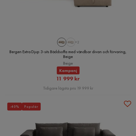
+2
Bergen Extra Djup 3-sits Bäddsoffa med vändbar divan och förvaring,
Beige
Beige
Kampanj
Rabatterat
11 999 kr
Pris
Tidigare lägsta pris 19 999 kr
-40%
Populär