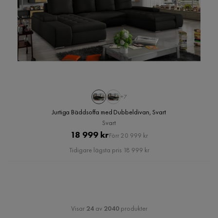
+7
Jurtiga Bäddsoffa med Dubbeldivan, Svart
Svart
Pris
Original
18 999 kr
Förr 20 999 kr
Pris
Tidigare lägsta pris 18 999 kr
Visar
24
av
2040
produkter