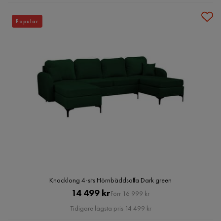
Populär
Knocklong 4-sits Hörnbäddsoffa Dark green
Pris
Original
14 499 kr
Förr 16 999 kr
Pris
Tidigare lägsta pris 14 499 kr