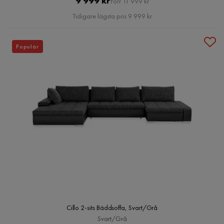
9 999 kr
Förr 11 999 kr
Pris
Tidigare lägsta pris 9 999 kr
Populär
Cillo 2-sits Bäddsoffa, Svart/Grå
Svart/Grå