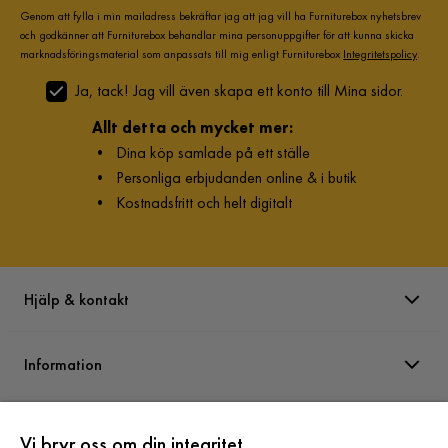
Genom att fylla i min mailadress bekräftar jag att jag vill ha Furniturebox nyhetsbrev
och godkänner att Furniturebox behandlar mina personuppgifter för att kunna skicka
marknadsföringsmaterial som anpassats till mig enligt Furniturebox
Integritetspolicy
.
Ja, tack! Jag vill även skapa ett konto till Mina sidor.
Allt detta och mycket mer:
•
Dina köp samlade på ett ställe
•
Personliga erbjudanden online & i butik
•
Kostnadsfritt och helt digitalt
Hjälp & kontakt
Information
Varumärken
Vi bryr oss om din integritet