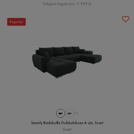
Pris
Tidigare lägsta pris 11 999 kr
Populär
+5
Simerly Bäddsoffa Dubbeldivan 4-sits, Svart
Svart