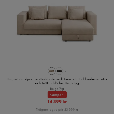
+2
Bergen Extra djup 3-sits Bäddsoffa med Divan och Bäddmadrass i Latex
och Tvättbar klädsel, Beige Tyg
Beige Tyg
Kampanj
Rabatterat
14 399 kr
Pris
Tidigare lägsta pris 23 999 kr