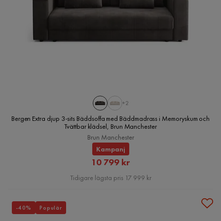
+2
Bergen Extra djup 3-sits Bäddsoffa med Bäddmadrass i Memoryskum och
Tvättbar klädsel, Brun Manchester
Brun Manchester
Kampanj
Rabatterat
10 799 kr
Pris
Tidigare lägsta pris 17 999 kr
-40%
Populär