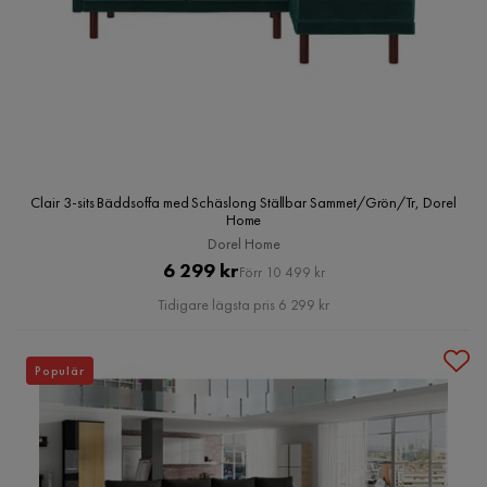
Clair 3-sits Bäddsoffa med Schäslong Ställbar Sammet/Grön/Tr, Dorel
Home
Dorel Home
Pris
Original
6 299 kr
Förr 10 499 kr
Pris
Tidigare lägsta pris 6 299 kr
Populär