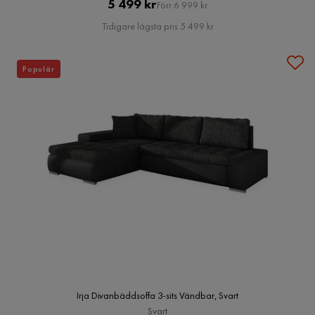
Pris
Original
5 499 kr
Förr 6 999 kr
Pris
Tidigare lägsta pris 5 499 kr
Populär
Irja Divanbäddsoffa 3-sits Vändbar, Svart
Svart