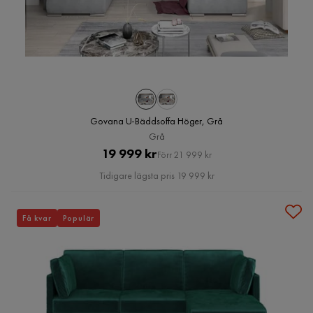
Govana U-Bäddsoffa Höger, Grå
Grå
Pris
Original
19 999 kr
Förr 21 999 kr
Pris
Tidigare lägsta pris 19 999 kr
Få kvar
Populär