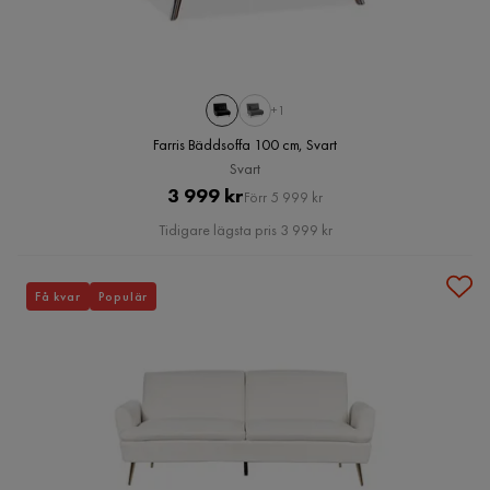
+1
Farris Bäddsoffa 100 cm, Svart
Svart
Pris
Original
3 999 kr
Förr 5 999 kr
Pris
Tidigare lägsta pris 3 999 kr
Få kvar
Populär