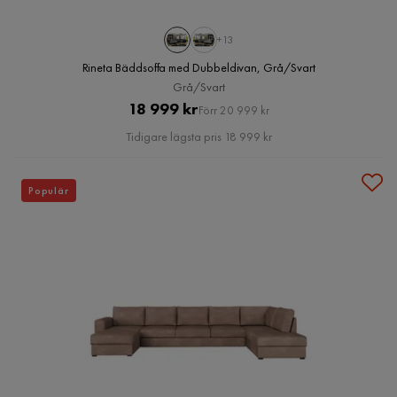
+13
Rineta Bäddsoffa med Dubbeldivan, Grå/Svart
Grå/Svart
Pris
Original
18 999 kr
Förr 20 999 kr
Pris
Tidigare lägsta pris 18 999 kr
Populär