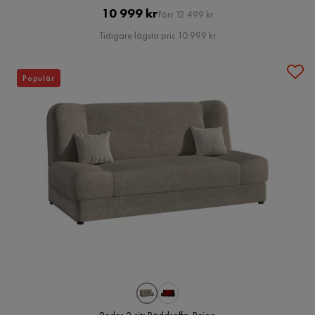
Pris
Original
10 999 kr
Förr 12 499 kr
Pris
Tidigare lägsta pris 10 999 kr
Populär