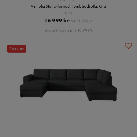
Ventolia Stor U-formad Hörnbäddsoffa, Grå
Grå
Pris
Original
16 999 kr
Förr 21 999 kr
Pris
Tidigare lägsta pris 16 999 kr
Populär