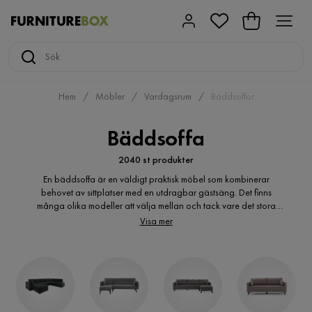
Hem
Möbler
Vardagsrum
Bäddsoffor
Bäddsoffa
2040 st produkter
En bäddsoffa är en väldigt praktisk möbel som kombinerar
behovet av sittplatser med en utdragbar gästsäng. Det finns
många olika modeller att välja mellan och tack vare det stora
urvalet går det att hitta den perfekta färgen som passar in perfekt
Visa mer
med hemmets inredning.