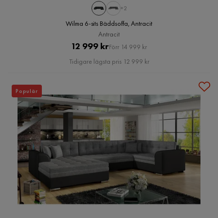
+2
Wilma 6-sits Bäddsoffa, Antracit
Antracit
Pris
Original
12 999 kr
Förr 14 999 kr
Pris
Tidigare lägsta pris 12 999 kr
Populär