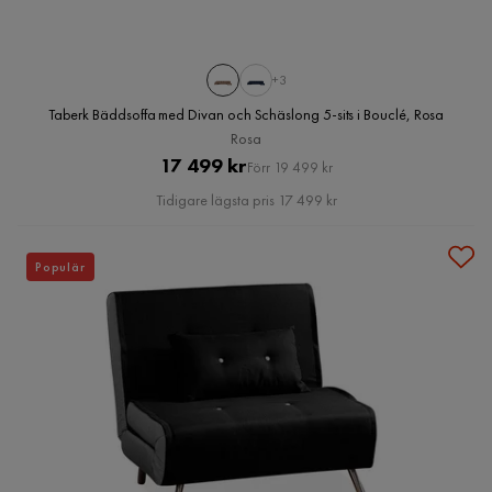
+3
Taberk Bäddsoffa med Divan och Schäslong 5-sits i Bouclé, Rosa
Rosa
Pris
Original
17 499 kr
Förr 19 499 kr
Pris
Tidigare lägsta pris 17 499 kr
Populär