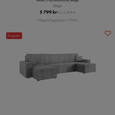
Redes 2-sits Bäddsoffa, Beige
Beige
Pris
Original
5 799 kr
Förr 6 499 kr
Pris
Tidigare lägsta pris 5 799 kr
Populär