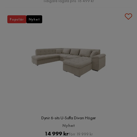
Tidigare lägsta pris 16 499 kr
Populär
Nyhet
Dynir 6-sits U-Suffa Divan Höger
Nyhet
Pris
Original
14 999 kr
Förr 19 999 kr