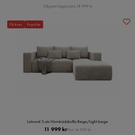
Pris
Tidigare lägsta pris 14 999 kr
Få kvar
Populär
Listowel 3-sits Hörnbäddsoffa Beige/Light beige
Pris
Original
11 999 kr
Förr 14 999 kr