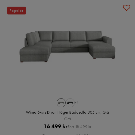
Populär
+3
Wilma 6-sits Divan Höger Bäddsoffa 305 cm, Grå
Grå
Pris
Original
16 499 kr
Förr 18 499 kr
Pris