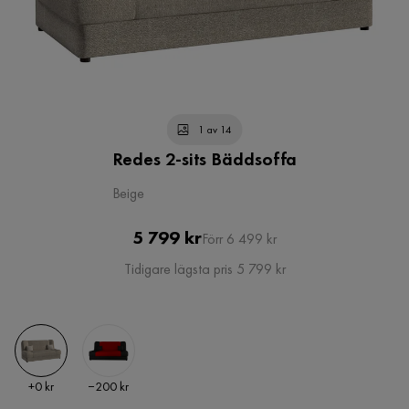
1 av 14
Redes 2-sits Bäddsoffa
Beige
Pris
Original
5 799 kr
Förr 6 499 kr
Pris
Tidigare lägsta pris 5 799 kr
Pris
Pris
+
0 kr
−200 kr