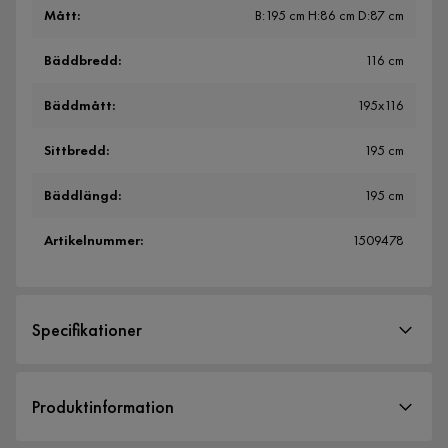
Mått
:
B:195 cm H:86 cm D:87 cm
Bäddbredd
:
116 cm
Bäddmått
:
195x116
Sittbredd
:
195 cm
Bäddlängd
:
195 cm
Artikelnummer
:
1509478
Specifikationer
Artikelnummer:
1509478
Produktinformation
Storlek