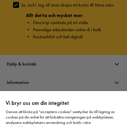
Ja, tack! Jag vill även skapa ett konto till Mina sidor.
Allt detta och mycket mer:
•
Dina köp samlade på ett ställe
•
Personliga erbjudanden online & i butik
•
Kostnadsfritt och helt digitalt
Hjälp & kontakt
Information
Varumärken
Vi bryr oss om din integritet
Genom att klicka på "acceptera cookies" samtycker du till lagring av
cookies på din enhet för att förbättra navigeringen på webbplatsen,
Sortiment
analysera webbplatsens användning och bistå i våra