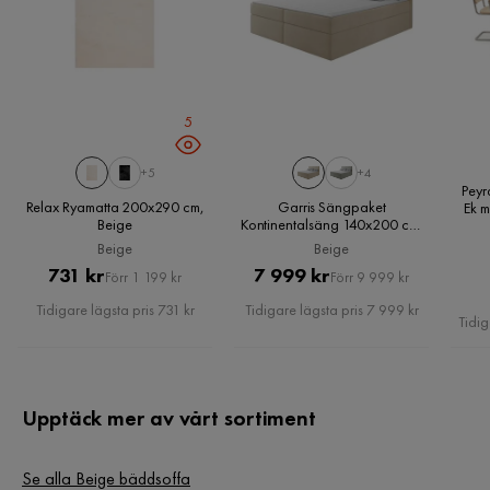
Förvaring
Ja
Förvaringstyp
Lift-up förvaring
5
Övrigt
Form
Rak
+5
+4
Peyr
Relax Ryamatta 200x290 cm,
Garris Sängpaket
Ek m
Färgnamn
Sharpe 1 + Zygo 3
Beige
Kontinentalsäng 140x200 cm,
Beige
Beige
Beige
Pris
Original
Pris
Original
Tvättbar
Nej
731 kr
7 999 kr
Förr 1 199 kr
Förr 9 999 kr
Pris
Pris
Tidigare lägsta pris 731 kr
Tidigare lägsta pris 7 999 kr
Garanti
10 år
Tidig
Stil
Tidlös
Upptäck mer av vårt sortiment
Utdragbar dagbädd
Nej
Färg
Beige
Se alla Beige bäddsoffa