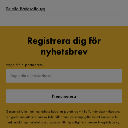
Fotpall ingår
Nej
Se alla Bäddsoffa tyg
Bäddriktning
Längsbäddad
Serie
Redes
Registrera dig för
Namn klädsel
Sharpe 1 + Zygo 3
nyhetsbrev
Ange din e-postadress
Prenumerera
Genom att fylla i min mailadress bekräftar jag att jag vill ha Furniturebox nyhetsbrev
och godkänner att Furniturebox behandlar mina personuppgifter för att kunna skicka
marknadsföringsmaterial som anpassats till mig enligt Furniturebox
Integritetspolicy
.