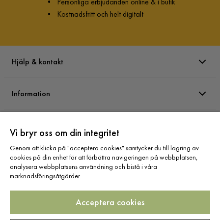
•
Personliga erbjudanden online & i butik
•
Kostnadsfritt och helt digitalt
Hjälp & kontakt
Information
Varumärken
Vi bryr oss om din integritet
Genom att klicka på "acceptera cookies" samtycker du till lagring av
Sortiment
cookies på din enhet för att förbättra navigeringen på webbplatsen,
analysera webbplatsens användning och bistå i våra
marknadsföringsåtgärder.
Acceptera cookies
Följ oss