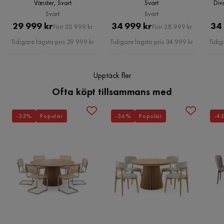
Material
Tyg
Vänster, Svart
Svart
Div
Den är perfekt för dig som vill ha en bekväm och praktisk
Svart
Svart
soffa med möjlighet till extra sovplatser och förvaring.
Materialutseende
Tyg
Pris
Original
Pris
Original
29 999 kr
34 999 kr
34 
Förr 33 999 kr
Förr 38 999 kr
Pris
Pris
Elegant och praktisk bäddsoffa
Tidigare lägsta pris 29 999 kr
Tidigare lägsta pris 34 999 kr
Tidig
Tillverkarens namn klädsel
Sawana 14
Vänsterorientering
Inbyggd förvaring
Sammansättning
100% polyester
Upptäck fler
Ofta köpt tillsammans med
Klädselutseende
Tyg
Material klädsel
Polyester
-33%
Populär
-36%
Populär
-4
Funktion
Bäddbar
Ja
Förvaring
Ja
Förvaringstyp
Lift-up förvaring,Lådor