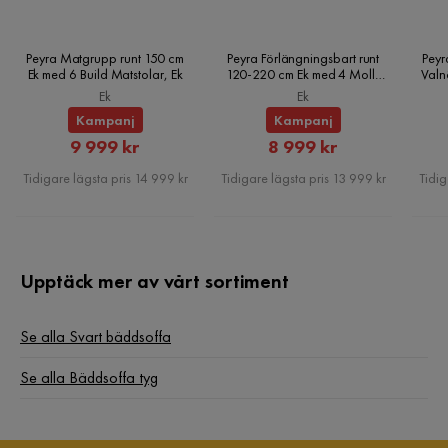
Övrigt
Form
U-formad
Peyra Matgrupp runt 150 cm
Peyra Förlängningsbart runt
Peyr
Ek med 6 Build Matstolar, Ek
120-220 cm Ek med 4 Molly
Valn
Matstolar, Ek
Ek
Ek
Färgnamn
Swave 5 + Swave 19
Kampanj
Kampanj
Rabatterat
Rabatterat
Tvättbar
Nej
9 999 kr
8 999 kr
Pris
Pris
Tidigare lägsta pris 14 999 kr
Tidigare lägsta pris 13 999 kr
Tidig
Garanti
10 år
Tygklädd
Ja
Upptäck mer av vårt sortiment
Utdragbar dagbädd
Ja
Färg
Svart
Se alla Svart bäddsoffa
Fotpall ingår
Nej
Se alla Bäddsoffa tyg
Bäddriktning
Längsbäddad