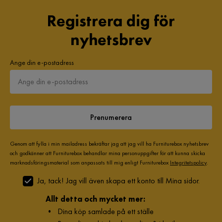
Serie
Morenia
Registrera dig för
Orientering/Sida
Vänstervänd
nyhetsbrev
Namn klädsel
Swave 5 + Swave 19
Ange din e-postadress
Prenumerera
Genom att fylla i min mailadress bekräftar jag att jag vill ha Furniturebox nyhetsbrev
och godkänner att Furniturebox behandlar mina personuppgifter för att kunna skicka
marknadsföringsmaterial som anpassats till mig enligt Furniturebox
Integritetspolicy
.
Ja, tack! Jag vill även skapa ett konto till Mina sidor.
Allt detta och mycket mer:
•
Dina köp samlade på ett ställe