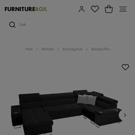
Hem
Möbler
Vardagsrum
Bäddsoffor