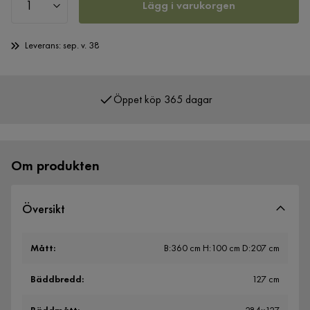
Lägg i varukorgen
Leverans: sep. v. 38
Öppet köp 365 dagar
Över 400 000 nöjda kunder
Om produkten
Översikt
Mått
:
B:360 cm H:100 cm D:207 cm
Bäddbredd
:
127 cm