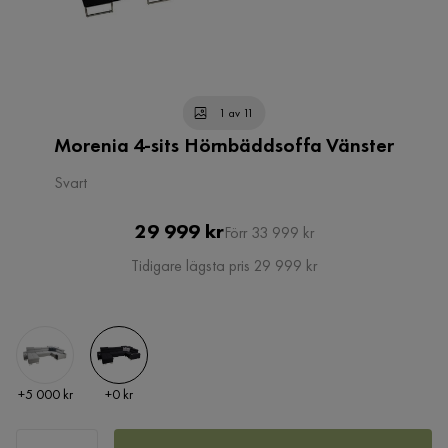
1 av 11
Morenia 4-sits Hörnbäddsoffa Vänster
Svart
Pris
Original
29 999 kr
Förr 33 999 kr
Pris
Tidigare lägsta pris 29 999 kr
Pris
Pris
+
5 000 kr
+
0 kr