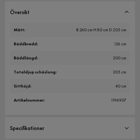
Översikt
Mått
:
B:260 cm H:80 cm D:205 cm
Bäddbredd
:
126 cm
Bäddlängd
:
200 cm
Totaldjup schäslong
:
205 cm
Sitthöjd
:
40 cm
Artikelnummer
:
1196907
Specifikationer