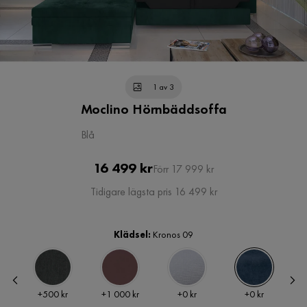
1 av 3
Moclino Hörnbäddsoffa
Blå
Pris
Original
16 499 kr
Förr 17 999 kr
Pris
Tidigare lägsta pris 16 499 kr
Klädsel:
Kronos 09
Pris
Pris
Pris
Pris
+
500 kr
+
1 000 kr
+
0 kr
+
0 kr