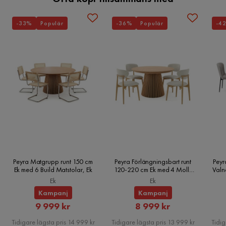
Övrigt
-33%
Populär
-36%
Populär
-4
Färgnamn
Blå
Tvättbar
Nej
Garanti
10 år
Stil
Tidlös
Utdragbar dagbädd
Ja
Klädsel
Kronos 09
Peyra Matgrupp runt 150 cm
Peyra Förlängningsbart runt
Peyr
Färg
Blå
Ek med 6 Build Matstolar, Ek
120-220 cm Ek med 4 Molly
Valn
Matstolar, Ek
Ek
Ek
Fotpall ingår
Nej
Kampanj
Kampanj
Rabatterat
Rabatterat
9 999 kr
8 999 kr
Bäddriktning
Längsbäddad
Pris
Pris
Tidigare lägsta pris 14 999 kr
Tidigare lägsta pris 13 999 kr
Tidig