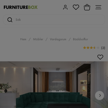
Hem
Möbler
Vardagsrum
Bäddsoffor
(
2
)