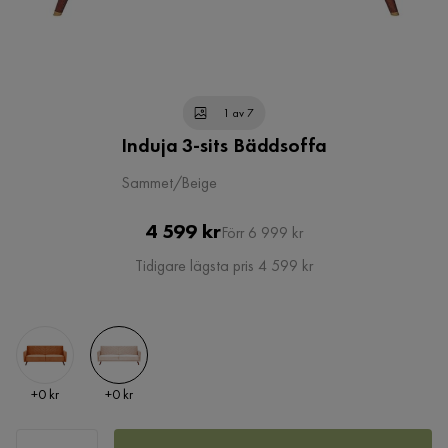
1 av 7
Induja 3-sits Bäddsoffa
Sammet/Beige
Pris
Original
4 599 kr
Förr 6 999 kr
Pris
Tidigare lägsta pris 4 599 kr
Pris
Pris
+
0 kr
+
0 kr