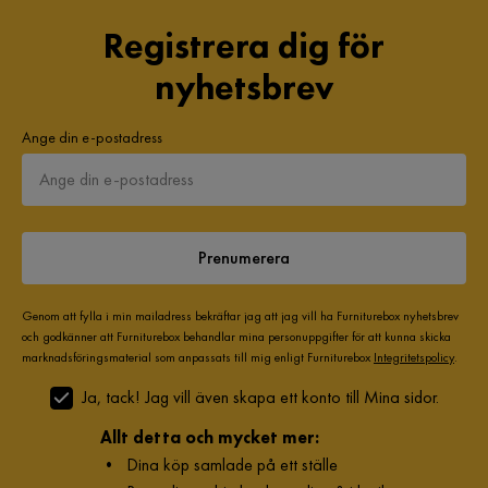
handslag. För att jämna ut färgen och bli av med bucklor och
veck bör materialet strökas med en öppen handflata i en
Registrera dig för
riktning, torkas av med en fuktig trasa eller ett strykjärn med
nyhetsbrev
ånga.
Ange din e-postadress
Underhållstips:
Sammet:
1. Dammsug med lämpligt tillbehör
2. Rengör med torrschampo och en våt svamp eller med ett
Prenumerera
mild rengöringsmedel.
Genom att fylla i min mailadress bekräftar jag att jag vill ha Furniturebox nyhetsbrev
Gummiträ:
och godkänner att Furniturebox behandlar mina personuppgifter för att kunna skicka
marknadsföringsmaterial som anpassats till mig enligt Furniturebox
Integritetspolicy
.
1. Endast för oljebehandlade möbler: kan oljas in på nytt efter
ett tag för att hålla dem i gott skick
Ja, tack! Jag vill även skapa ett konto till Mina sidor.
2. Torka omedelbart efter rengöring för att förhindra att
Allt detta och mycket mer:
vatten samlas på möblerna
•
Dina köp samlade på ett ställe
3. Rengör med ett milt rengöringsmedel och en mjuk trasa mot