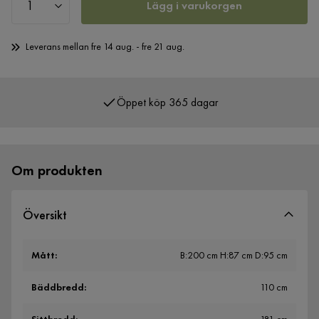
Lägg i varukorgen
Leverans mellan fre 14 aug. - fre 21 aug.
Öppet köp 365 dagar
Över 400 000 nöjda kunder
Om produkten
Översikt
Mått
:
B:200 cm H:87 cm D:95 cm
Bäddbredd
:
110 cm