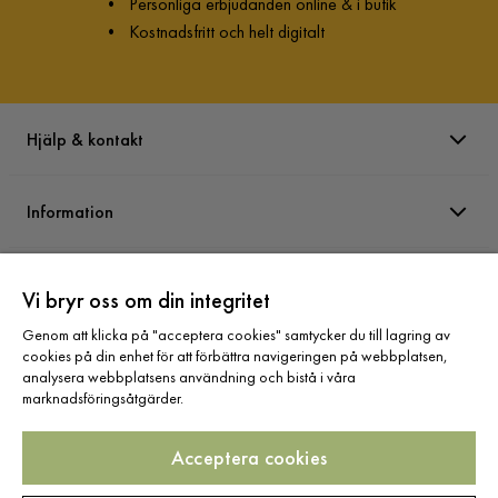
•
Personliga erbjudanden online & i butik
fibrernas riktning.
•
Kostnadsfritt och helt digitalt
Hjälp & kontakt
Information
Varumärken
Vi bryr oss om din integritet
Genom att klicka på "acceptera cookies" samtycker du till lagring av
Sortiment
cookies på din enhet för att förbättra navigeringen på webbplatsen,
analysera webbplatsens användning och bistå i våra
marknadsföringsåtgärder.
Acceptera cookies
Följ oss