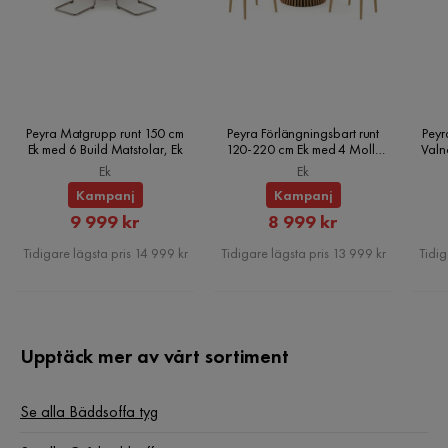
Övrigt
Form
Rak
Färgnamn
Lex 5
Peyra Matgrupp runt 150 cm
Peyra Förlängningsbart runt
Peyr
Ek med 6 Build Matstolar, Ek
120-220 cm Ek med 4 Molly
Valn
Tvättbar
Nej
Matstolar, Ek
Ek
Ek
Kampanj
Kampanj
Garanti
10 år
Rabatterat
Rabatterat
9 999 kr
8 999 kr
Pris
Pris
Stil
Tidlös
Tidigare lägsta pris 14 999 kr
Tidigare lägsta pris 13 999 kr
Tidig
Utdragbar dagbädd
Ja
Färg
Grå
Upptäck mer av vårt sortiment
Fotpall ingår
Nej
Se alla Bäddsoffa tyg
Bäddriktning
Längsbäddad