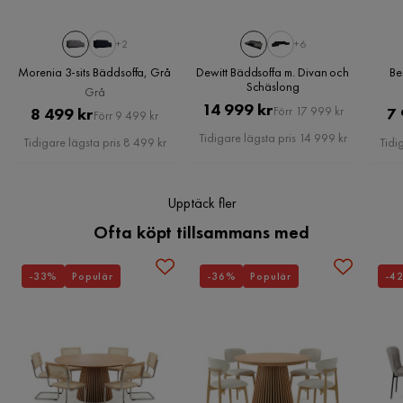
Verified by Trustvoice
Material ben
Metall
Så om du letar efter en snygg och bekväm bäddsoffa av hög
kvalitet, är Bonsall Bäddsoffa det perfekta valet för dig.
+2
+6
Material
Tyg
Morenia 3-sits Bäddsoffa, Grå
Dewitt Bäddsoffa m. Divan och
Be
Tidlös design
Schäslong
Grå
Materialutseende
Tyg
Bekväm stoppning med bonellfjädrar
Pris
Original
14 999 kr
Pris
Original
8 499 kr
Förr 17 999 kr
7 
Förr 9 499 kr
Bäddfunktion för övernattande gäster
Pris
Tillverkarens namn klädsel
Lux 05
Pris
Tidigare lägsta pris 14 999 kr
Tidigare lägsta pris 8 499 kr
Tidi
Sammansättning
100% polyester
Upptäck fler
Klädselutseende
Tyg
Ofta köpt tillsammans med
Funktion
-33%
Populär
-36%
Populär
-4
Bäddbar
Ja
Förvaring
Ja
Förvaringstyp
Förvaring under sitsen