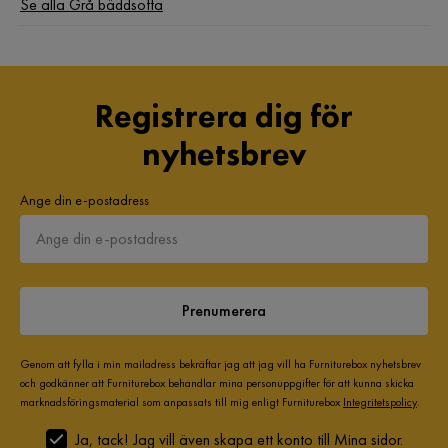
Se alla Grå bäddsoffa
Serie
Bonsall
Namn klädsel
Lex 5
Registrera dig för
nyhetsbrev
Ange din e-postadress
Prenumerera
Genom att fylla i min mailadress bekräftar jag att jag vill ha Furniturebox nyhetsbrev
och godkänner att Furniturebox behandlar mina personuppgifter för att kunna skicka
marknadsföringsmaterial som anpassats till mig enligt Furniturebox
Integritetspolicy
.
Ja, tack! Jag vill även skapa ett konto till Mina sidor.