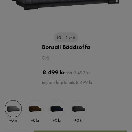
1 av 6
Bonsall Bäddsoffa
Grå
Pris
Original
8 499 kr
Förr 9 499 kr
Pris
Tidigare lägsta pris 8 499 kr
Pris
Pris
Pris
Pris
+
0 kr
+
0 kr
+
0 kr
+
0 kr