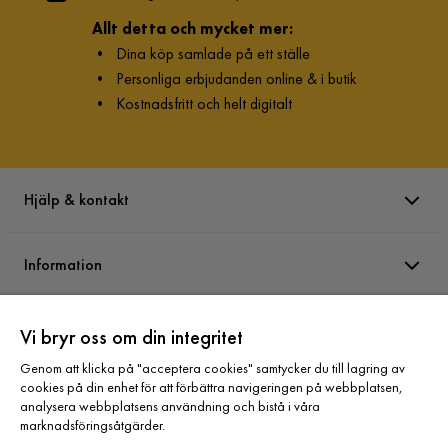
Allt detta och mycket mer:
•
Dina köp samlade på ett ställe
•
Personliga erbjudanden online & i butik
•
Kostnadsfritt och helt digitalt
Hjälp & kontakt
Information
Varumärken
Vi bryr oss om din integritet
Genom att klicka på "acceptera cookies" samtycker du till lagring av
cookies på din enhet för att förbättra navigeringen på webbplatsen,
Sortiment
analysera webbplatsens användning och bistå i våra
marknadsföringsåtgärder.