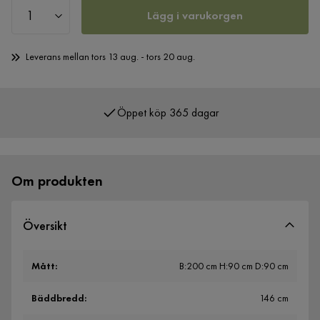
Lägg i varukorgen
Leverans mellan tors 13 aug. - tors 20 aug.
Öppet köp 365 dagar
Över 400 000 nöjda kunder
Om produkten
Översikt
Mått
:
B:200 cm H:90 cm D:90 cm
Bäddbredd
:
146 cm