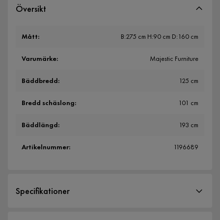
Översikt
Mått
:
B:275 cm H:90 cm D:160 cm
Varumärke
:
Majestic Furniture
Bäddbredd
:
125 cm
Bredd schäslong
:
101 cm
Bäddlängd
:
193 cm
Artikelnummer
:
1196689
Specifikationer
Artikelnummer:
1196689