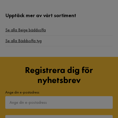
Fotpall ingår
Nej
Upptäck mer av vårt sortiment
Bäddriktning
Längsbäddad
Se alla Beige bäddsoffa
Form
L-formad
Se alla Bäddsoffa tyg
Serie
Bobis
Orientering/Sida
Högervänd
Registrera dig för
nyhetsbrev
Ange din e-postadress