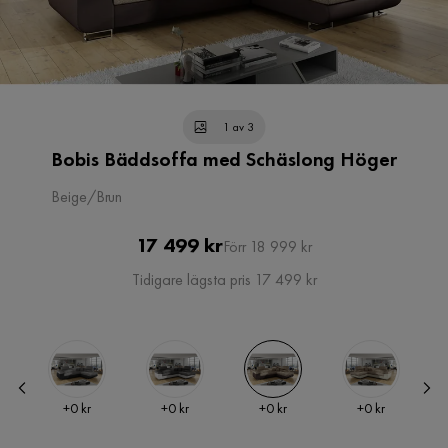
1 av 3
Bobis Bäddsoffa med Schäslong Höger
Beige/Brun
Pris
Original
17 499 kr
Förr 18 999 kr
Pris
Tidigare lägsta pris 17 499 kr
Pris
Pris
Pris
Pris
kr
+
0 kr
+
0 kr
+
0 kr
+
0 kr