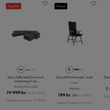
Rokas K
Populär
Nyhet
RK
Bäddbar
Ja
Förvaring
Ja
Bra kvalitet!
Översatt från norska
•
Visa original
Förvaringstyp
Lift-up förvaring
4 år sedan
Övrigt
Verified by Trustvoice
Färgnamn
Beige/Brun
Tvättbar
Nej
+8
+2
Garanti
10 år
Dynir Soffa med Divan och
Dyna till Positionsstol, Svart
Dyni
Schäslong 4-sits,
Svart
Mörkgrå/Ljusgrå
Mörkgrå/Ljusgrå
Stil
Tidlös
1 
Nyhet
Pris
Original
19 999 kr
Förr 22 499 kr
Pris
Original
199 kr
/st
Förr 499 kr
Tidi
Utdragbar dagbädd
Ja
Pris
Tidigare lägsta pris 19 999 kr
Pris
Tidigare lägsta pris 199 kr
Färg
Beige,Brun