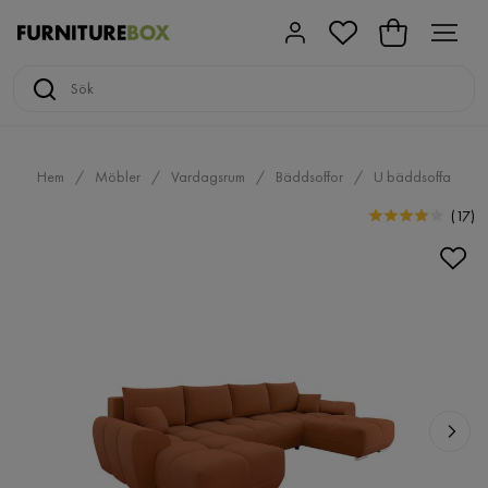
Hem
Möbler
Vardagsrum
Bäddsoffor
U bäddsoffa
(
17
)