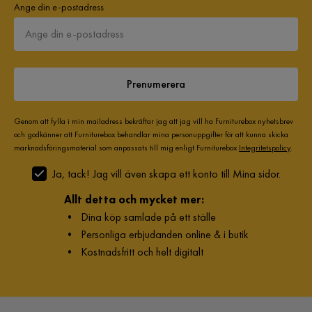
AW
Ange din e-postadress
Serie
Simerly
Soffan är fin, lite hård, men den fungerar bra för oss. Tyget är
mjukt och bekvämt. Benen är av plast, så det vore bättre om
de var av metall. Sammantaget är vi nöjda.
Prenumerera
Översatt från norska
•
Visa original
5 månader sedan
1
Genom att fylla i min mailadress bekräftar jag att jag vill ha Furniturebox nyhetsbrev
och godkänner att Furniturebox behandlar mina personuppgifter för att kunna skicka
Branimir J
marknadsföringsmaterial som anpassats till mig enligt Furniturebox
Integritetspolicy
.
BJ
Ja, tack! Jag vill även skapa ett konto till Mina sidor.
Utmärkt och rymlig soffa, enkel att montera.
Allt detta och mycket mer:
•
Dina köp samlade på ett ställe
Översatt från norska
•
Visa original
•
Personliga erbjudanden online & i butik
7 månader sedan
1
•
Kostnadsfritt och helt digitalt
Ewelina D
ED