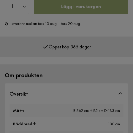
Lägg i varukorgen
Leverans mellan tors 13 aug. - tors 20 aug.
Öppet köp 365 dagar
Över 400 000 nöjda kunder
Om produkten
Översikt
Mått
:
B:362 cm H:85 cm D:183 cm
Bäddbredd
:
130 cm