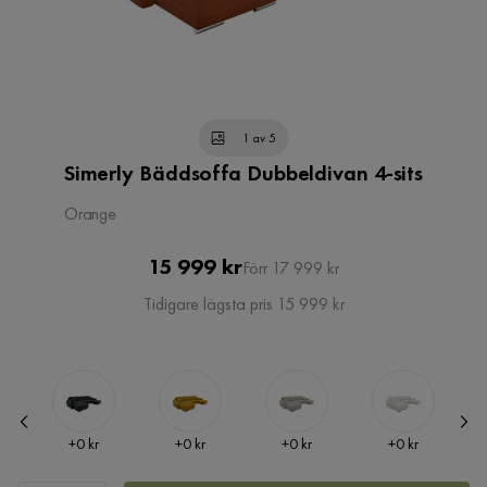
1 av 5
Simerly Bäddsoffa Dubbeldivan 4-sits
Orange
Pris
Original
15 999 kr
Förr 17 999 kr
Pris
Tidigare lägsta pris 15 999 kr
Pris
Pris
Pris
Pris
kr
+
0 kr
+
0 kr
+
0 kr
+
0 kr