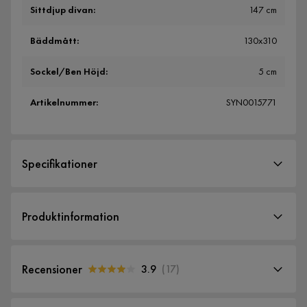
Sittdjup divan
:
147 cm
Bäddmått
:
130x310
Sockel/Ben Höjd
:
5 cm
Artikelnummer
:
SYN0015771
Specifikationer
Artikelnummer:
SYN0015771
Produktinformation
Storlek
Bäddbredd
130 cm
Recensioner
3.9
(
17
)
Höjd
85 cm
3.9
5
☆