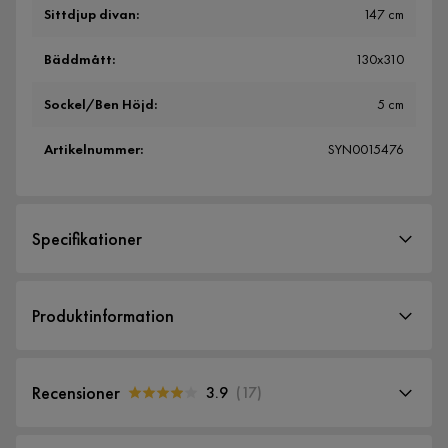
Sittdjup divan
:
147 cm
Bäddmått
:
130x310
Sockel/Ben Höjd
:
5 cm
Artikelnummer
:
SYN0015476
Specifikationer
Artikelnummer:
SYN0015476
Produktinformation
Storlek
Bäddbredd
130 cm
Recensioner
3.9
(
17
)
Höjd
85 cm
3.9
5
☆