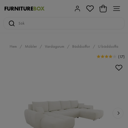
Hem
Möbler
Vardagsrum
Bäddsoffor
U bäddsoffa
(
17
)