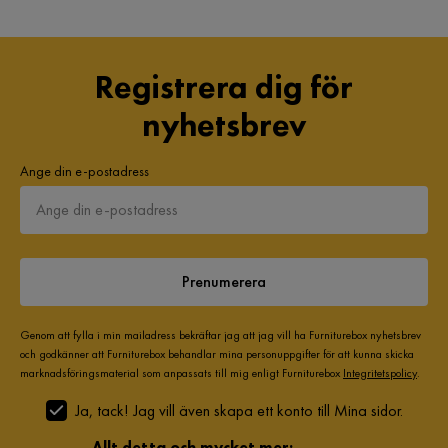
AW
Fotpall ingår
Nej
Soffan är fin, lite hård, men den fungerar bra för oss. Tyget är
Serie
Simerly
mjukt och bekvämt. Benen är av plast, så det vore bättre om
Registrera dig för
de var av metall. Sammantaget är vi nöjda.
nyhetsbrev
Översatt från norska
•
Visa original
5 månader sedan
1
Ange din e-postadress
Branimir J
BJ
Utmärkt och rymlig soffa, enkel att montera.
Prenumerera
Översatt från norska
•
Visa original
Genom att fylla i min mailadress bekräftar jag att jag vill ha Furniturebox nyhetsbrev
7 månader sedan
1
och godkänner att Furniturebox behandlar mina personuppgifter för att kunna skicka
marknadsföringsmaterial som anpassats till mig enligt Furniturebox
Integritetspolicy
.
Ewelina D
ED
Ja, tack! Jag vill även skapa ett konto till Mina sidor.
Allt detta och mycket mer: