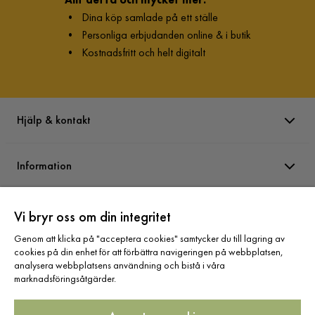
Levereras inte komplett! Levereras utan benen till soffan
•
Dina köp samlade på ett ställe
Översatt från norska
•
Visa original
•
Personliga erbjudanden online & i butik
9 månader sedan
1
•
Kostnadsfritt och helt digitalt
Irakoze G
IG
Hjälp & kontakt
1 månad sedan
Information
Anneli K
AK
Varumärken
Vi bryr oss om din integritet
3 månader sedan
Genom att klicka på "acceptera cookies" samtycker du till lagring av
cookies på din enhet för att förbättra navigeringen på webbplatsen,
Visa fler recensioner
Sortiment
analysera webbplatsens användning och bistå i våra
marknadsföringsåtgärder.
Verified by Trustvoice