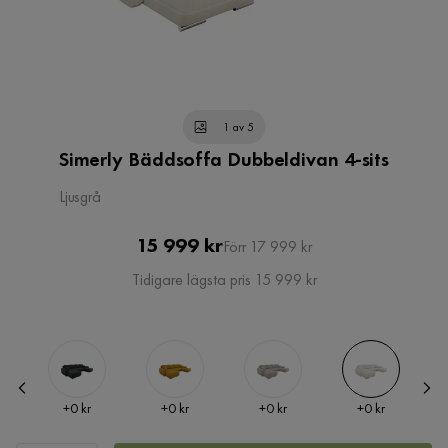
1 av 5
Simerly Bäddsoffa Dubbeldivan 4-sits
Ljusgrå
Pris
Original
15 999 kr
Förr 17 999 kr
Pris
Tidigare lägsta pris 15 999 kr
Pris
Pris
Pris
Pris
kr
+
0 kr
+
0 kr
+
0 kr
+
0 kr