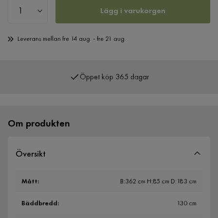
Lägg i varukorgen
Leverans mellan fre 14 aug. - fre 21 aug.
Öppet köp 365 dagar
Över 400 000 nöjda kunder
Om produkten
Översikt
Mått
:
B:362 cm H:85 cm D:183 cm
Bäddbredd
:
130 cm