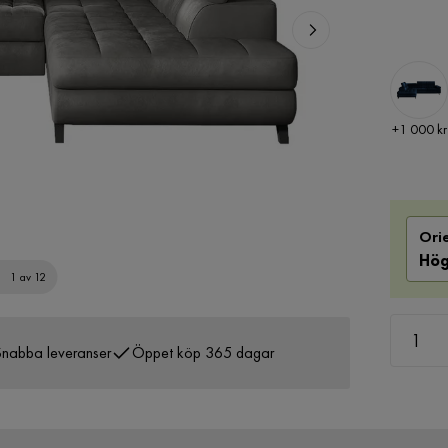
Pris
+
1 000 kr
Ori
Hög
1 av 12
nabba leveranser
Öppet köp 365 dagar