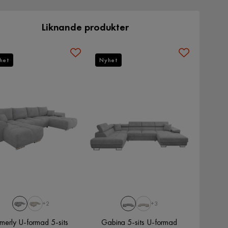
Liknande produkter
het
Nyhet
+2
+3
imerly U-formad 5-sits
Gabina 5-sits U-formad