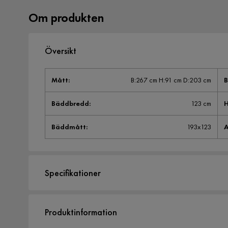
Om produkten
Översikt
Mått
:
B:267 cm H:91 cm D:203 cm
B
Bäddbredd
:
123 cm
H
Bäddmått
:
193x123
A
Specifikationer
Artikelnummer:
1230573
Produktinformation
Storlek