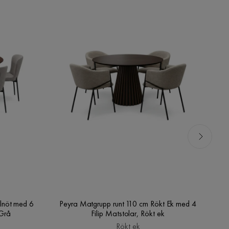
lnöt med 6
Peyra Matgrupp runt 110 cm Rökt Ek med 4
V
/Grå
Filip Matstolar, Rökt ek
Rökt ek