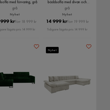
soffa med förvaring, grå
bäddsoffa med divan och
schäslong, grå
grå
grå
Nyhet
Nyhet
Pris
Original
Pris
Original
 999 kr
14 999 kr
Förr 18 999 kr
Förr 19 999 kr
Pris
Pris
gare lägsta pris 14 999 kr
Tidigare lägsta pris 14 999 kr
Nyhet