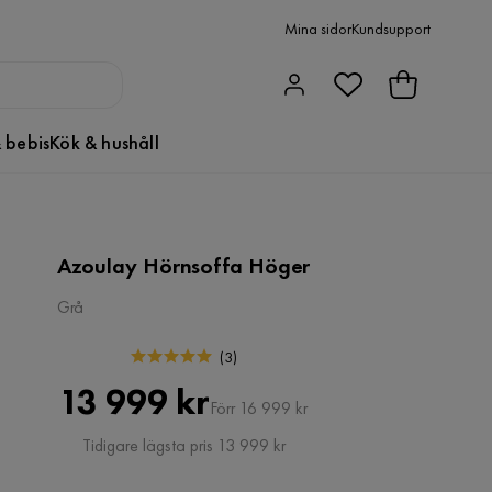
Mina sidor
Kundsupport
 bebis
Kök & hushåll
Azoulay Hörnsoffa Höger
Grå
(
3
)
Pris
Original
13 999 kr
Förr 16 999 kr
Pris
Tidigare lägsta pris 13 999 kr