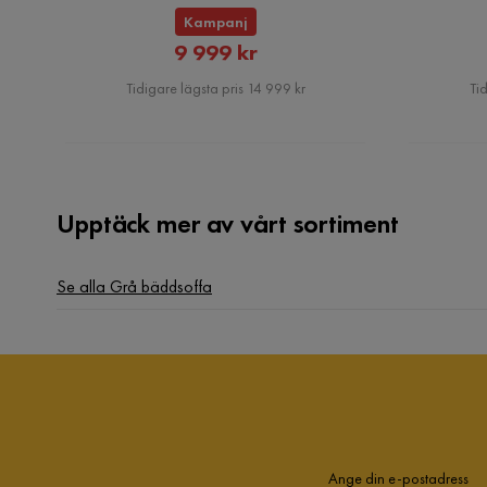
Kampanj
Rabatterat
9 999 kr
Pris
Tidigare lägsta pris 14 999 kr
Tid
Upptäck mer av vårt sortiment
Se alla Grå bäddsoffa
Ange din e-postadress