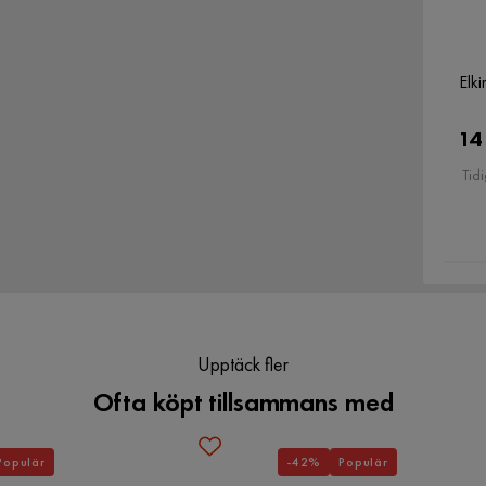
gkvalitativa material och praktiska funktioner är den
Martindale
60000
Elk
Material
Sammet
14
Tillverkarens namn klädsel
Magic Velvet 2217
Tidi
Klädselutseende
Sammet
Verified by Trustvoice
Förvaring
Ja
Upptäck fler
Ofta köpt tillsammans med
Populär
-42%
Populär