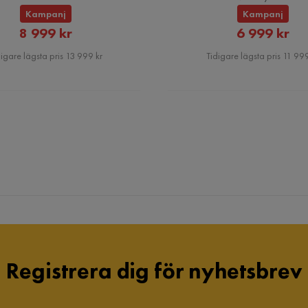
Kampanj
Kampanj
Rabatterat
Rabatte
8 999 kr
6 999 kr
Pris
Pris
igare lägsta pris 13 999 kr
Tidigare lägsta pris 11 999
Registrera dig för nyhetsbrev