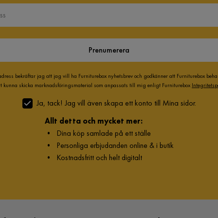
Prenumerera
adress bekräftar jag att jag vill ha Furniturebox nyhetsbrev och godkänner att Furniturebox beh
att kunna skicka marknadsföringsmaterial som anpassats till mig enligt Furniturebox
Integritetsp
Ja, tack! Jag vill även skapa ett konto till Mina sidor.
Allt detta och mycket mer:
•
Dina köp samlade på ett ställe
•
Personliga erbjudanden online & i butik
•
Kostnadsfritt och helt digitalt