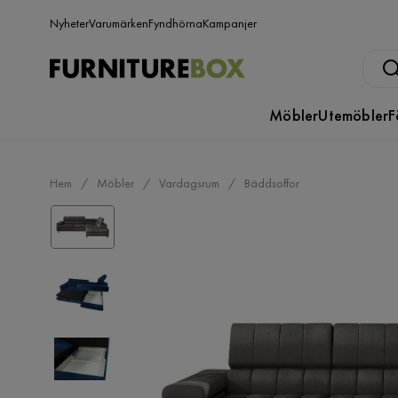
Nyheter
Varumärken
Fyndhörna
Kampanjer
Möbler
Utemöbler
F
Hem
Möbler
Vardagsrum
Bäddsoffor