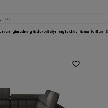
örvaring
Inredning & dekor
Belysning
Textilier & mattor
Barn &