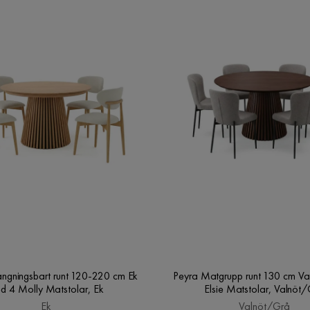
Tvättbar
Nej
Stil
Futurism
Utdragbar dagbädd
Ja
Fotpall ingår
Nej
Form
L-formad
Orientering/Sida
Högervänd
ängningsbart runt 120-220 cm Ek
Peyra Matgrupp runt 130 cm Va
d 4 Molly Matstolar, Ek
Elsie Matstolar, Valnöt
Ek
Valnöt/Grå