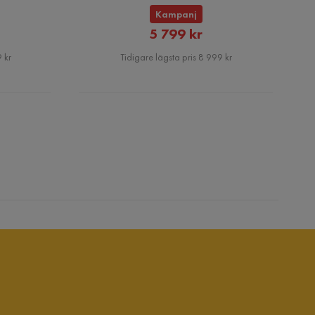
Kampanj
rat
Rabatterat
5 799 kr
Pris
 kr
Tidigare lägsta pris 8 999 kr