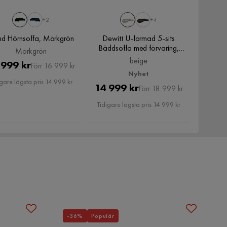
+2
+4
ind Hörnsoffa, Mörkgrön
Dewitt U-formad 5-sits
Bäddsoffa med förvaring,
Mörkgrön
beige
beige
Pris
Original
 999 kr
Förr 16 999 kr
Nyhet
Pris
gare lägsta pris 14 999 kr
Pris
Original
14 999 kr
Förr 18 999 kr
Pris
Tidigare lägsta pris 14 999 kr
-36%
Populär