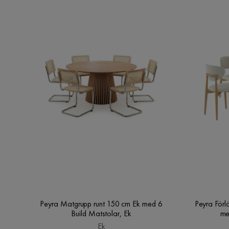
Färgnamn
Once 10
Garanti
10 år
Montering krävs
Nej
Färg
Grå
Bäddriktning
Längsbäddad
Serie
Azoulay
Namn klädsel
Once 10
Peyra Matgrupp runt 150 cm Ek med 6
Peyra Förl
Build Matstolar, Ek
me
Ek