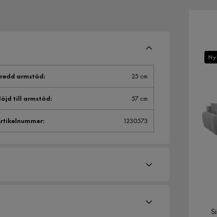
Ny
redd armstöd
:
25 cm
öjd till armstöd
:
57 cm
rtikelnummer
:
1230573
S