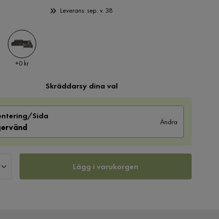
Leverans: sep. v. 38
Pris
+
0 kr
Skräddarsy dina val
entering/Sida
Ändra
ervänd
Lägg i varukorgen