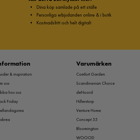
•
Dina köp samlade på ett ställe
•
Personliga erbjudanden online & i butik
•
Kostnadsfritt och helt digitalt
nformation
Varumärken
ider & inspiration
Comfort Garden
m oss
Scandinavian Choice
obba hos oss
deNoord
ack Friday
Hillerstorp
ellandagsrea
Venture Home
åskrea
Concept 55
Bloomington
WOOOD