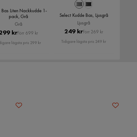
n Bas Liten Nackkudde 1-
Select Kudde Bas, Ljusgrå
pack, Grå
Ljusgrå
Grå
Pris
Original
249 kr
Pris
Original
299 kr
Förr 269 kr
Förr 699 kr
Pris
Pris
Tidigare lägsta pris 249 kr
digare lägsta pris 299 kr