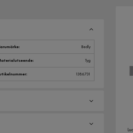
arumärke
:
Bedly
aterialutseende
:
Tyg
rtikelnummer
:
1386731
Lu