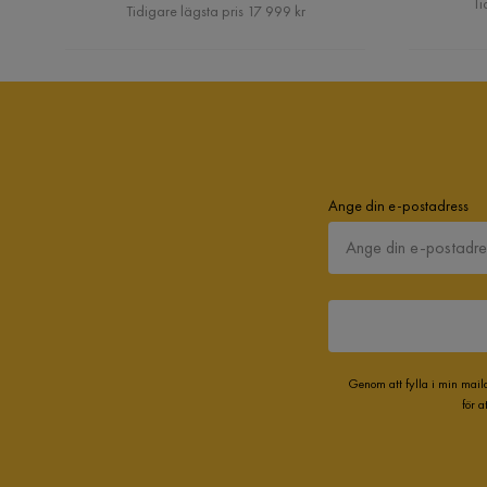
Pris
Ti
Tidigare lägsta pris 17 999 kr
Ange din e-postadress
Genom att fylla i min mail
för 