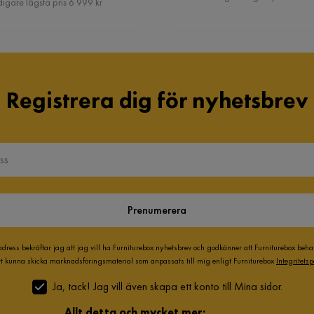
digare lägsta pris 6 999 kr
Registrera dig för nyhetsbrev
Prenumerera
adress bekräftar jag att jag vill ha Furniturebox nyhetsbrev och godkänner att Furniturebox beh
att kunna skicka marknadsföringsmaterial som anpassats till mig enligt Furniturebox
Integritetsp
Ja, tack! Jag vill även skapa ett konto till Mina sidor.
Allt detta och mycket mer: