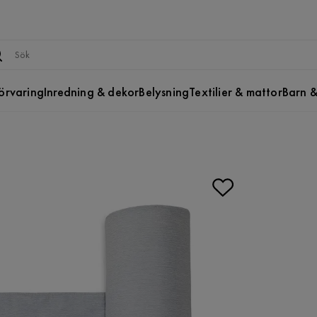
örvaring
Inredning & dekor
Belysning
Textilier & mattor
Barn &