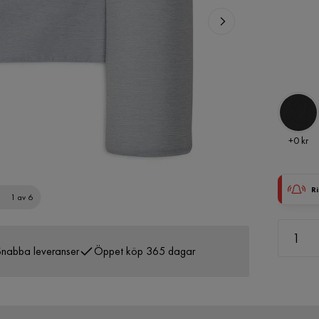
Pris
+
0 kr
Ri
1 av 6
nabba leveranser
Öppet köp 365 dagar