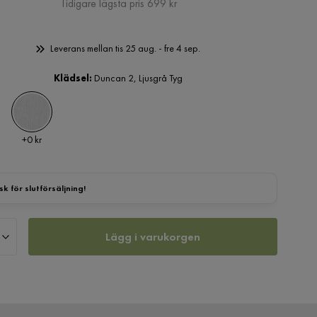
Pris
Tidigare lägsta pris 699 kr
Leverans mellan tis 25 aug. - fre 4 sep.
Klädsel:
Duncan 2, Ljusgrå Tyg
Pris
+
0 kr
sk för slutförsäljning!
Lägg i varukorgen