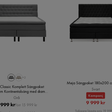
Verified by Trustvoice
+2
Meja Sängpaket 180x200 cm
Classic Komplett Sängpaket
Svart
m Kontinentalsäng med diamant
Kampanj
sänggavel, Grå
Grå
Rabatte
9 999 kr
Pris
Original
 999 kr
Förr 15 999 kr
Pris
Pris
Tidigare lägsta pris 19 999