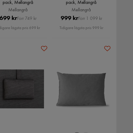
pack, Mellangrå
pack, Mellangrå
Mellangrå
Mellangrå
Pris
Original
Pris
Original
699 kr
999 kr
Förr 749 kr
Förr 1 099 kr
Pris
Pris
digare lägsta pris 699 kr
Tidigare lägsta pris 999 kr