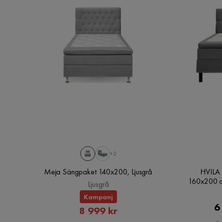
Per-Ola W
•
1 år sedan
PW
+2
Meja Sängpaket 140x200, Ljusgrå
HVILA 
160x200 c
Ljusgrå
Kampanj
6
Rabatterat
8 999 kr