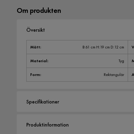
Om produkten
Översikt
Mått
:
B:61 cm H:19 cm D:12 cm
V
Material
:
Tyg
M
Form
:
Rektangulär
A
Specifikationer
Artikelnummer:
1386731
Produktinformation
Storlek