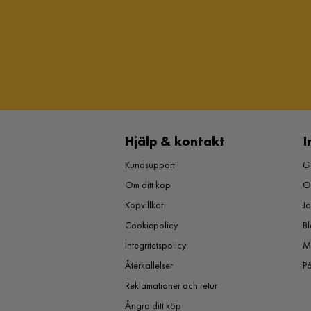
Hjälp & kontakt
I
Kundsupport
Gu
Om ditt köp
O
Köpvillkor
J
Cookiepolicy
Bl
Integritetspolicy
M
Återkallelser
P
Reklamationer och retur
Ångra ditt köp