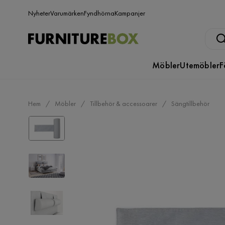
Nyheter
Varumärken
Fyndhörna
Kampanjer
Möbler
Utemöbler
F
Hem
Möbler
Tillbehör & accessoarer
Sängtillbehör