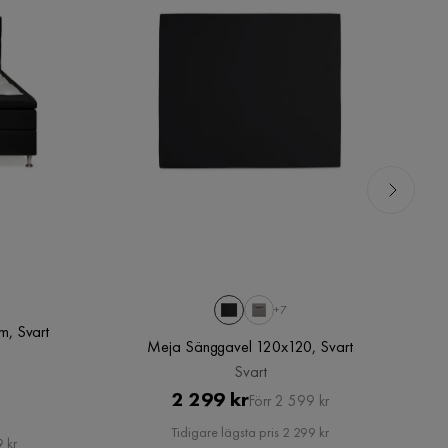
+7
, Svart
Meja Sänggavel 120x120, Svart
H
Svart
Pris
Original
2 299 kr
Förr 2 599 kr
rat
Pris
Tidigare lägsta pris 2 299 kr
 kr