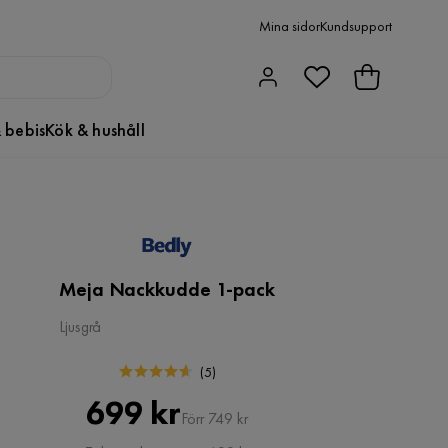
Mina sidor
Kundsupport
 bebis
Kök & hushåll
Meja Nackkudde 1-pack
Ljusgrå
(
5
)
Pris
Original
699 kr
Förr 749 kr