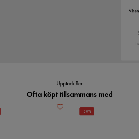
Vike
Ti
Upptäck fler
Ofta köpt tillsammans med
-50%