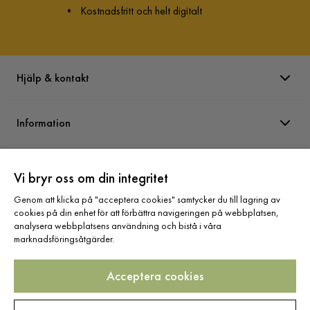
•
Kostnadsfritt och helt digitalt
Hjälp & kontakt
Information
Varumärken
Vi bryr oss om din integritet
Genom att klicka på "acceptera cookies" samtycker du till lagring av
Sortiment
cookies på din enhet för att förbättra navigeringen på webbplatsen,
analysera webbplatsens användning och bistå i våra
marknadsföringsåtgärder.
Acceptera cookies
Följ oss