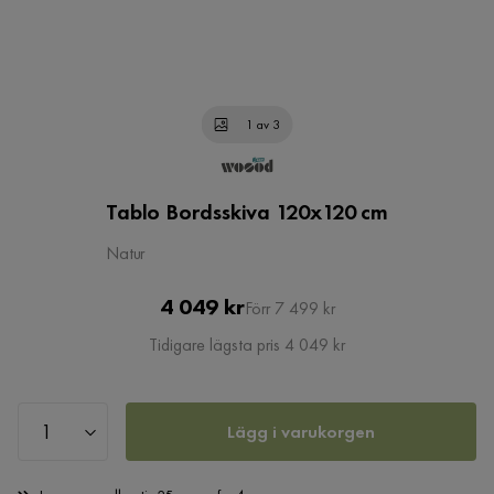
1 av 3
Tablo Bordsskiva 120x120 cm
Natur
Pris
Original
4 049 kr
Förr 7 499 kr
Pris
Tidigare lägsta pris 4 049 kr
Lägg i varukorgen