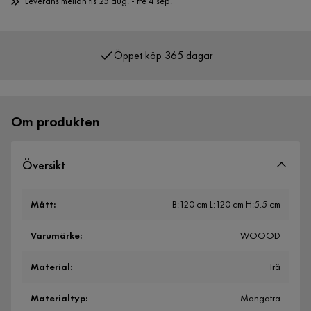
Leverans mellan tis 25 aug. - fre 4 sep.
Öppet köp 365 dagar
Över 400 000 nöjda kunder
Om produkten
Översikt
Mått
:
B:120 cm L:120 cm H:5.5 cm
Varumärke
:
WOOOD
Material
:
Trä
Materialtyp
:
Mangoträ