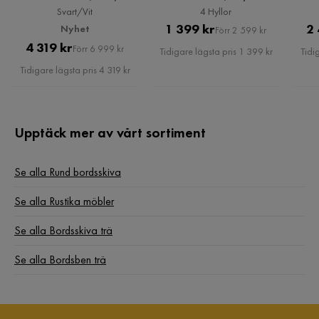
Svart/Vit
4 Hyllor
Pris
Original
1 399 kr
2 
Nyhet
Förr 2 599 kr
Pris
Original
4 319 kr
Pris
Förr 6 999 kr
Tidigare lägsta pris 1 399 kr
Tidi
Pris
Tidigare lägsta pris 4 319 kr
Upptäck mer av vårt sortiment
Se alla Rund bordsskiva
Se alla Rustika möbler
Se alla Bordsskiva trä
Se alla Bordsben trä