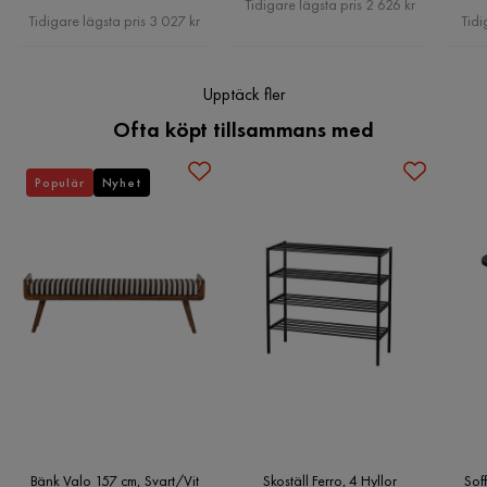
Tidigare lägsta pris 2 626 kr
Pris
Tidigare lägsta pris 3 027 kr
Tidi
Upptäck fler
Ofta köpt tillsammans med
Populär
Nyhet
Bänk Valo 157 cm, Svart/Vit
Skoställ Ferro, 4 Hyllor
Sof