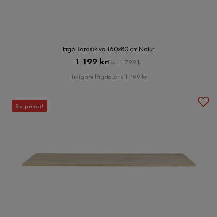
Ergo Bordsskiva 160x80 cm Natur
Pris
Original
1 199 kr
Förr 1 799 kr
Pris
Tidigare lägsta pris 1 199 kr
Se priset!