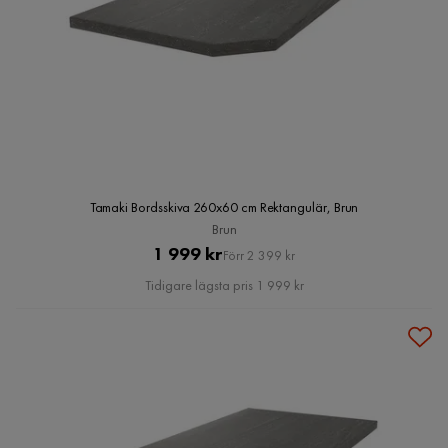
Tamaki Bordsskiva 260x60 cm Rektangulär, Brun
Brun
Pris
Original
1 999 kr
Förr 2 399 kr
Pris
Tidigare lägsta pris 1 999 kr