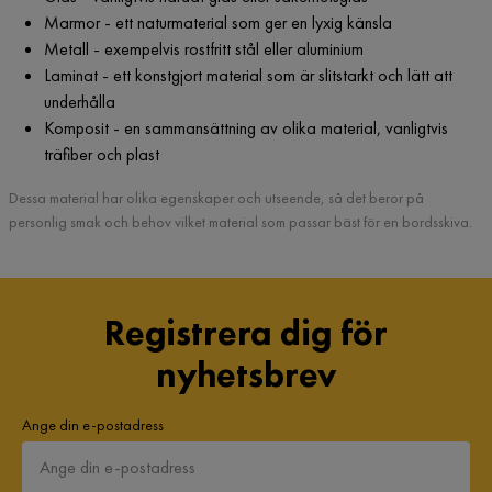
Marmor - ett naturmaterial som ger en lyxig känsla
Metall - exempelvis rostfritt stål eller aluminium
Laminat - ett konstgjort material som är slitstarkt och lätt att
underhålla
Komposit - en sammansättning av olika material, vanligtvis
träfiber och plast
Dessa material har olika egenskaper och utseende, så det beror på
personlig smak och behov vilket material som passar bäst för en bordsskiva.
Registrera dig för
nyhetsbrev
Ange din e-postadress