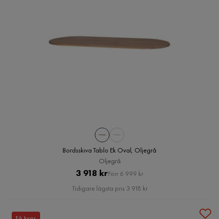
Bordsskiva Tablo Ek Oval, Oljegrå
Oljegrå
Pris
Original
3 918 kr
Förr 6 999 kr
Pris
Tidigare lägsta pris 3 918 kr
Få kvar