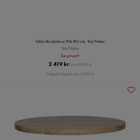
Tablo Bordsskiva 90x180 cm, Trä/Natur
Trä/Natur
Se priset!
Pris
Original
2 419 kr
Förr 4 399 kr
Pris
Tidigare lägsta pris 2 419 kr