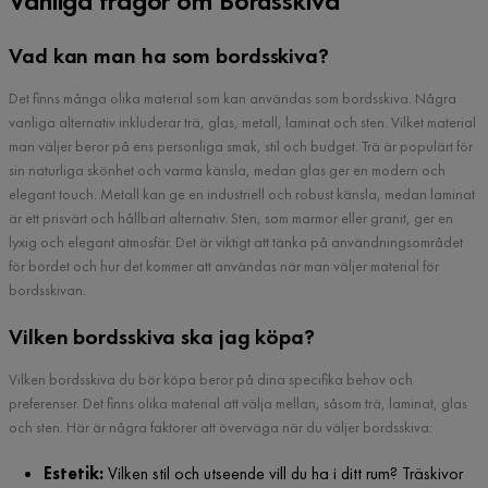
Vanliga frågor om Bordsskiva
Vad kan man ha som bordsskiva?
Det finns många olika material som kan användas som bordsskiva. Några
vanliga alternativ inkluderar trä, glas, metall, laminat och sten. Vilket material
man väljer beror på ens personliga smak, stil och budget. Trä är populärt för
sin naturliga skönhet och varma känsla, medan glas ger en modern och
elegant touch. Metall kan ge en industriell och robust känsla, medan laminat
är ett prisvärt och hållbart alternativ. Sten, som marmor eller granit, ger en
lyxig och elegant atmosfär. Det är viktigt att tänka på användningsområdet
för bordet och hur det kommer att användas när man väljer material för
bordsskivan.
Vilken bordsskiva ska jag köpa?
Vilken bordsskiva du bör köpa beror på dina specifika behov och
preferenser. Det finns olika material att välja mellan, såsom trä, laminat, glas
och sten. Här är några faktorer att överväga när du väljer bordsskiva:
Estetik:
Vilken stil och utseende vill du ha i ditt rum? Träskivor