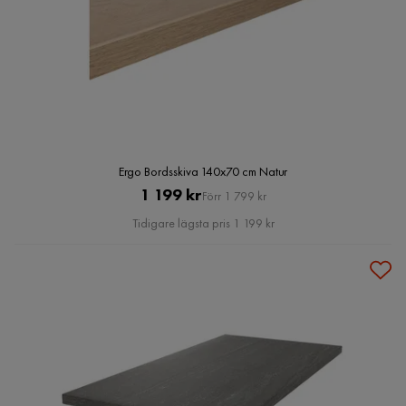
Ergo Bordsskiva 140x70 cm Natur
Pris
Original
1 199 kr
Förr 1 799 kr
Pris
Tidigare lägsta pris 1 199 kr