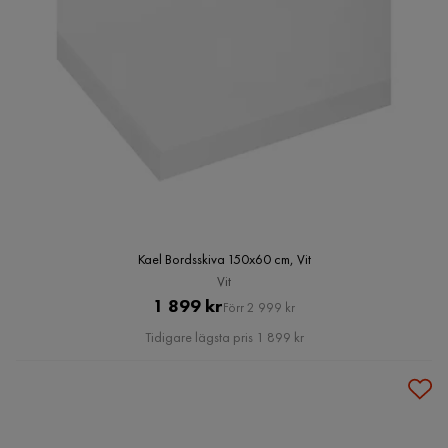
Kael Bordsskiva 150x60 cm, Vit
Vit
Pris
Original
1 899 kr
Förr 2 999 kr
Pris
Tidigare lägsta pris 1 899 kr