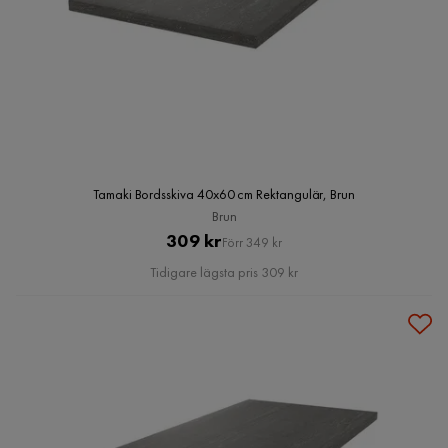
Tamaki Bordsskiva 40x60 cm Rektangulär, Brun
Brun
Pris
Original
309 kr
Förr 349 kr
Pris
Tidigare lägsta pris 309 kr