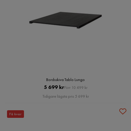
Bordsskiva Tablo Lungo
Pris
Original
5 699 kr
Förr 10 499 kr
Pris
Tidigare lägsta pris 5 699 kr
Få kvar