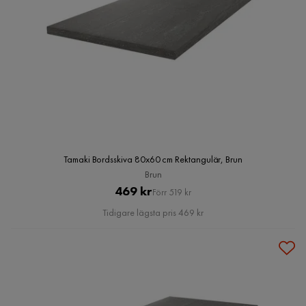
Tamaki Bordsskiva 80x60 cm Rektangulär, Brun
Brun
Pris
Original
469 kr
Förr 519 kr
Pris
Tidigare lägsta pris 469 kr