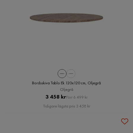
Bordsskiva Tablo Ek 120x120 cm, Oljegrå
Oljegrå
Pris
Original
3 458 kr
Förr 6 499 kr
Pris
Tidigare lägsta pris 3 458 kr