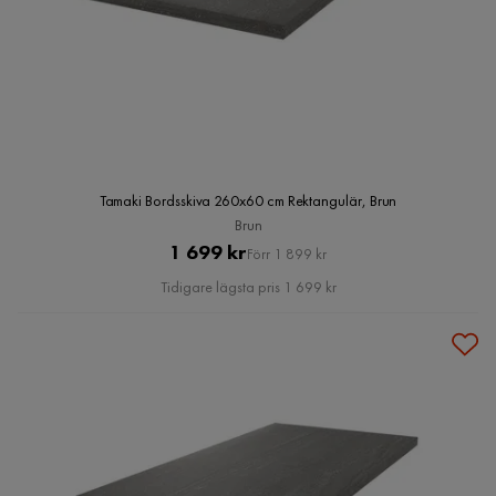
Tamaki Bordsskiva 260x60 cm Rektangulär, Brun
Brun
Pris
Original
1 699 kr
Förr 1 899 kr
Pris
Tidigare lägsta pris 1 699 kr