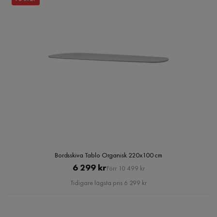
Bordsskiva Tablo Organisk 220x100 cm
Pris
Original
6 299 kr
Förr 10 499 kr
Pris
Tidigare lägsta pris 6 299 kr