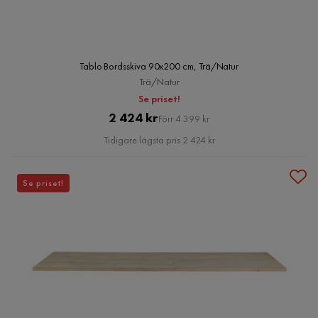
Tablo Bordsskiva 90x200 cm, Trä/Natur
Trä/Natur
Se priset!
Pris
Original
2 424 kr
Förr 4 399 kr
Pris
Tidigare lägsta pris 2 424 kr
Se priset!