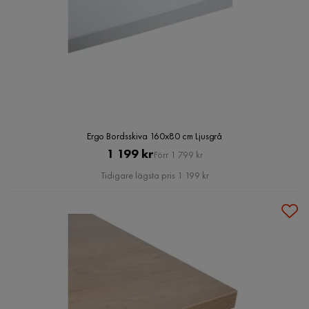
Ergo Bordsskiva 160x80 cm Ljusgrå
Pris
Original
1 199 kr
Förr 1 799 kr
Pris
Tidigare lägsta pris 1 199 kr