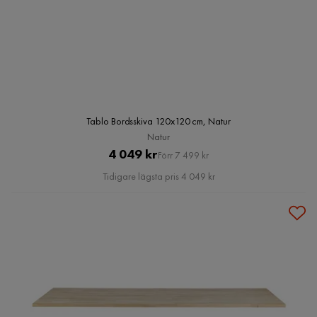
Tablo Bordsskiva 120x120 cm, Natur
Natur
Pris
Original
4 049 kr
Förr 7 499 kr
Pris
Tidigare lägsta pris 4 049 kr