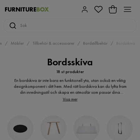
m
Möbler
Tillbehör & accessoarer
Bordstillbehör
Bordsskiva
Bordsskiva
18 st produkter
En bordskiva är inte bara en funktionell yta, utan också en viktig
designkomponent i ditt hem. Med rätt bordskiva kan du lyfta fram
din inredningsstil och skapa en atmosfär som passar dina
önskemål. Oavsett om du föredrar en modern och minimalistisk
Visa mer
look, en rustik och naturlig känsla eller något däremellan, så
spelar valet av bordskiva en avgörande roll. Utforska olika
material, färger och texturer för att hitta den perfekta bordskivan
som kompletterar och förhöjer din inredning.