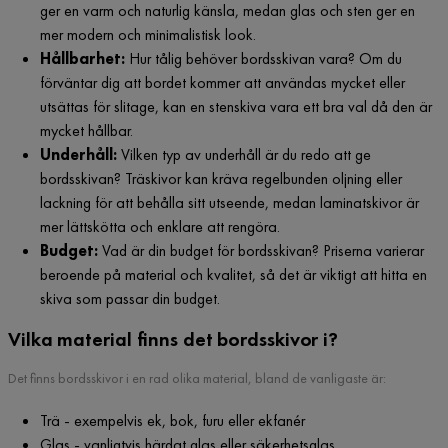
ger en varm och naturlig känsla, medan glas och sten ger en
mer modern och minimalistisk look.
Hållbarhet:
Hur tålig behöver bordsskivan vara? Om du
förväntar dig att bordet kommer att användas mycket eller
utsättas för slitage, kan en stenskiva vara ett bra val då den är
mycket hållbar.
Underhåll:
Vilken typ av underhåll är du redo att ge
bordsskivan? Träskivor kan kräva regelbunden oljning eller
lackning för att behålla sitt utseende, medan laminatskivor är
mer lättskötta och enklare att rengöra.
Budget:
Vad är din budget för bordsskivan? Priserna varierar
beroende på material och kvalitet, så det är viktigt att hitta en
skiva som passar din budget.
Vilka material finns det bordsskivor i?
Det finns bordsskivor i en rad olika material, bland de vanligaste är:
Trä - exempelvis ek, bok, furu eller ekfanér
Glas - vanligtvis härdat glas eller säkerhetsglas