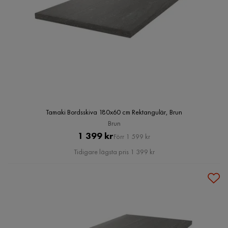
Tamaki Bordsskiva 180x60 cm Rektangulär, Brun
Brun
Pris
Original
1 399 kr
Förr 1 599 kr
Pris
Tidigare lägsta pris 1 399 kr