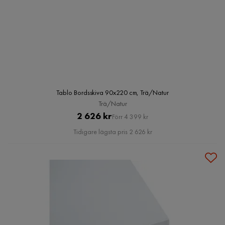
Tablo Bordsskiva 90x220 cm, Trä/Natur
Trä/Natur
Pris
Original
2 626 kr
Förr 4 399 kr
Pris
Tidigare lägsta pris 2 626 kr