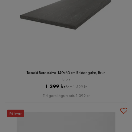
Tamaki Bordsskiva 150x60 cm Rektangulär, Brun
Brun
Pris
Original
1 399 kr
Förr 1 599 kr
Pris
Tidigare lägsta pris 1 399 kr
Få kvar